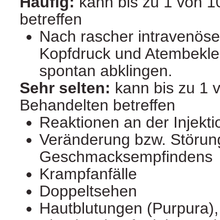
Häufig:
kann bis zu 1 von 
betreffen
Nach rascher intravenöser
Kopfdruck und Atembekl
spontan abklingen.
Sehr selten:
kann bis zu 1 
Behandelten betreffen
Reaktionen an der Injekti
Veränderung bzw. Störun
Geschmacksempfindens
Krampfanfälle
Doppeltsehen
Hautblutungen (Purpura),