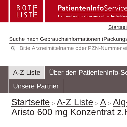
Startsei
Suche nach
Gebrauchsinformatione
A-Z Liste
Über den PatientenInfo-S
Unsere Partner
Startseite
A-Z Liste
A
Al
Aristo 600 mg Konzentrat z.H