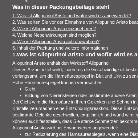
4.
Was in dieser Packungsbeilage steht
1. Was ist Allopurinol Aristo und wofür wird es angewendet?
2. Was sollten Sie vor der Einnahme von Allopurinol Aristo bea
3. Wie ist Allopurinol Aristo einzunehmen?
4. Welche Nebenwirkungen sind möglich?
5. Wie ist Allopurinol Aristo aufzubewahren?
6. Inhalt der Packung und weitere Informationen
1.Was ist Allopurinol Aristo und wofür wird es
Allopurinol Aristo enthält den Wirkstoff Allopurinol.
Dieses Arzneimittel wirkt, indem es die Geschwindigkeit bes
verlangsamt, um die Harnsäurespiegel in Blut und Urin zu sen
Hohe Harnsäurespiegel können verursachen:
Gicht
Bildung von Nierensteinen oder bestimmte andere Arte
Bei Gicht wird die Harnsäure in Ihren Gelenken und Sehnen in 
Kristalle verursachen eine Entzündungsreaktion. Diese Entzün
bestimmte Gelenke geschwollen, empfindlich und wund wird, sob
können auch feststellen, dass Sie starke Schmerzen bekomm
Allopurinol Aristo wird bei Erwachsenen angewendet:
zur Reduzierung des Harnsäurespiegels, wenn eine Diät 