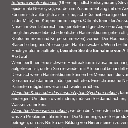
Schwere Hautreaktionen
(Überempfindlichkeitssyndrom, Ste
epidermale Nekrolyse), wurden im Zusammenhang mit der Anwe
können sich anfänglich als rötliche, schießscheibenartige oder
in der Mitte) am Körperstamm zeigen. Oftmals kann der Auss
Nase, im Genitalbereich und gerötete und geschwollene Augen (
möglicherweise lebensbedrohlichen Hautreaktionen gehen oft 
Kopfschmerzen und Körperschmerzen) voraus. Der Hautaussch
Blasenbildung und Ablösung der Haut entwickeln. Wenn bei Ih
Hautsymptome auftreten,
beenden Sie die Einnahme von All
Arzt auf.
Wenn bei Ihnen eine schwere Hautreaktion im Zusammenhang 
aufgetreten ist, dürfen Sie nie wieder mit Allopurinol behandelt
Diese schweren Hautreaktionen können bei Menschen, die vo
Koreanern abstammen, häufiger auftreten. Eine chronische Nie
Patienten möglicherweise noch weiter erhöhen.
Wenn Sie Krebs oder das Lesch-Nyhan-Syndrom haben
,
kann
ansteigen. Um dies zu verhindern, müssen Sie darauf achten,
Wasser zu trinken.
Wenn Sie Nierensteine haben
,
werden die Nierensteine kleine
was zu Problemen führen kann. Die Urinmenge, die Sie produzie
betragen, um das Risiko der Bildung von Nierensteinen zu ver