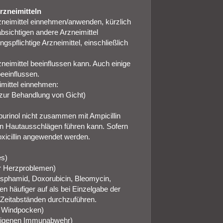
rzneimitteln
rzneimittel einnehmen/anwenden, kürzlich
sichtigen andere Arzneimittel
spflichtige Arzneimittel, einschließlich
zneimittel beeinflussen kann. Auch einige
beeinflussen.
imittel einnehmen:
 zur Behandlung von Gicht)
opurinol nicht zusammen mit Ampicillin
von Hautausschlägen führen kann. Sofern
moxicillin angewendet werden.
es)
er Herzproblemen)
hosphamid, Doxorubicin, Bleomycin,
en häufiger auf als bei Einzelgabe der
n Zeitabständen durchzuführen.
r Windpocken)
ereigenen Immunabwehr)