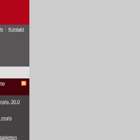
fe
Kontakt
te
mg/g, 30,0
2 mg/g
tabletten