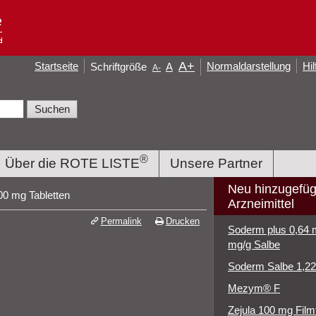
A
+
Startseite
Normaldarstellung
Hil
Schriftgröße
A
A
-
®
Über die ROTE LISTE
Unsere Partner
Neu hinzugefüg
100 mg Tabletten
Arzneimittel
Permalink
Drucken
Soderm plus 0,64 
mg/g Salbe
Soderm Salbe 1,2
Mezym® F
Zejula 100 mg Film