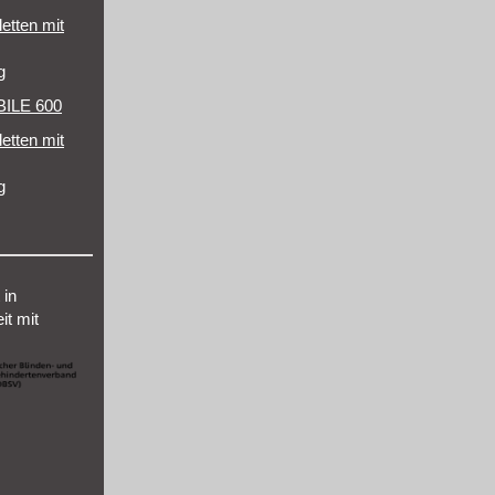
letten mit
g
ILE 600
letten mit
g
 in
t mit