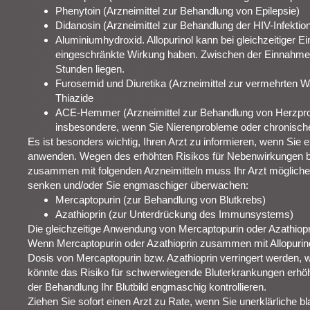
Phenytoin (Arzneimittel zur Behandlung von Epilepsie)
Didanosin (Arzneimittel zur Behandlung der HIV-Infektio
Aluminiumhydroxid. Allopurinol kann bei gleichzeitiger
eingeschränkte Wirkung haben. Zwischen der Einnahme b
Stunden liegen.
Furosemid und Diuretika (Arzneimittel zur vermehrten 
Thiazide
ACE-Hemmer (Arzneimittel zur Behandlung von Herzpr
insbesondere, wenn Sie Nierenprobleme oder chronisc
Es ist besonders wichtig, Ihren Arzt zu informieren, wenn Sie 
anwenden. Wegen des erhöhten Risikos für Nebenwirkungen be
zusammen mit folgenden Arzneimitteln muss Ihr Arzt möglicher
senken und/oder Sie engmaschiger überwachen:
Mercaptopurin (zur Behandlung von Blutkrebs)
Azathioprin (zur Unterdrückung des Immunsystems)
Die gleichzeitige Anwendung von Mercaptopurin oder Azathioprin
Wenn Mercaptopurin oder Azathioprin zusammen mit Allopurino
Dosis von Mercaptopurin bzw. Azathioprin verringert werden, wei
könnte das Risiko für schwerwiegende Bluterkrankungen erhöhe
der Behandlung Ihr Blutbild engmaschig kontrollieren.
Ziehen Sie sofort einen Arzt zu Rate, wenn Sie unerklärliche b