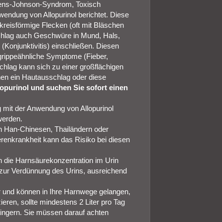
vens-Johnson-Syndrom, Toxisch
ndung von Allopurinol berichtet. Diese
 kreisförmige Flecken (oft mit Bläschen
chlag auch Geschwüre in Mund, Hals,
Konjunktivitis) einschließen. Diesen
grippeähnliche Symptome (Fieber,
lag kann sich zu einer großflächigen
nen ein Hautausschlag oder diese
opurinol und suchen Sie sofort einen
mit der Anwendung von Allopurinol
 werden.
n Han-Chinesen, Thailändern oder
renkrankheit kann das Risiko bei diesen
 die Harnsäurekonzentration im Urin
 zur Verdünnung des Urins, ausreichend
r und können in Ihre Harnwege gelangen,
ren, sollte mindestens 2 Liter pro Tag
ringern. Sie müssen darauf achten