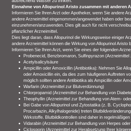
ausreichend Wasser zu trinken.
Einnahme von Allopurinol Aristo zusammen mit anderen A
Informieren Sie Ihren Arzt oder Apotheker, wenn Sie andere A
andere Arzneimittel eingenommen/angewendet haben oder beab
einzunehmen/anzuwenden. Dies gilt auch für nicht verschreibung
pflanzlicher Arzneimittel.
Dies liegt daran, dass Allopurinol die Wirkungsweise einiger Ar
andere Arzneimittel können die Wirkung von Allopurinol Aristo 
Informieren Sie Ihren Arzt, wenn Sie eines der folgenden Arzne
Probenecid, Benzbromaron, Sulfinpyrazon (Arzneimittel
Acetylsalicylsäure
Ampicillin oder Amoxicillin (Antibiotika): Nehmen Sie All
oder Amoxicillin ein, da dies zum häufigeren Auftreten 
möglich sollten andere Antibiotika als Ampicillin oder A
Warfarin (Arzneimittel zur Blutverdünnung)
Chlorpropamid (Arzneimittel zur Behandlung von Diabet
Theophyllin (Arzneimittel zur Behandlung von Atem- od
Bei Gabe von Allopurinol und Zytostatika (z. B. Cyclop
Procarbazin, Alkylhalogenide) treten Blutbildveränderung
Wirkstoffe. Blutbildkontrollen sind daher in regelmäßige
Vidarabin (Arzneimittel zur Behandlung von Herpes ode
Ciclosporin (Arzneimittel zur Herabsetzung Ihrer körp