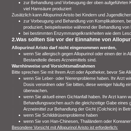
zur Behandlung und Vorbeugung der oben aufgeführten K
viel Harnsäure produziert
Zusätzlich kann Allopurinol Aristo bei Kindern und Jugendlich
zur Vorbeugung und Behandlung von Komplikationen, bei
produziert, beispielsweise während der Behandlung von 
bei bestimmten Enzymmangelkrankheiten wie dem Le
2.Was sollten Sie vor der Einnahme von Allopur
Allopurinol Aristo darf nicht eingenommen werden,
wenn Sie allergisch gegen Allopurinol oder einen der in 
Bestandteile dieses Arzneimittels sind.
Warnhinweise und Vorsichtsmaßnahmen
Bitte sprechen Sie mit Ihrem Arzt oder Apotheker, bevor Sie Al
wenn Sie Leber- oder Nierenprobleme haben. Ihr Arzt wir
Dosis verordnen oder Sie bitten, diese weniger häufig 
überwachen.
wenn Sie aktuell einen Gichtanfall haben. Ihr Arzt kann 
Behandlungswochen auch die gleichzeitige Gabe eines 
Arzneimittel zur Behandlung der Gicht (Colchicin) in Bet
wenn Sie Schilddrüsenprobleme haben
wenn Sie von Han-Chinesen, Thailändern oder Korean
Besondere Vorsicht mit Allopurinol Aristo ist erforderlich: