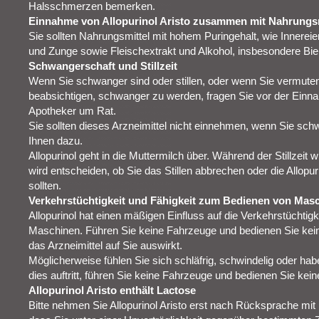
Halsschmerzen bemerken.
Einnahme von Allopurinol Aristo zusammen mit Nahrungsm
Sie sollten Nahrungsmittel mit hohem Puringehalt, wie Innereien
und Zunge sowie Fleischextrakt und Alkohol, insbesondere Bie
Schwangerschaft und Stillzeit
Wenn Sie schwanger sind oder stillen, oder wenn Sie vermute
beabsichtigen, schwanger zu werden, fragen Sie vor der Einna
Apotheker um Rat.
Sie sollten dieses Arzneimittel nicht einnehmen, wenn Sie schwa
Ihnen dazu.
Allopurinol geht in die Muttermilch über. Während der Stillzeit wi
wird entscheiden, ob Sie das Stillen abbrechen oder die Allop
sollten.
Verkehrstüchtigkeit und Fähigkeit zum Bedienen von Mas
Allopurinol hat einen mäßigen Einfluss auf die Verkehrstüchtig
Maschinen. Führen Sie keine Fahrzeuge und bedienen Sie kein
das Arzneimittel auf Sie auswirkt.
Möglicherweise fühlen Sie sich schläfrig, schwindelig oder hab
dies auftritt, führen Sie keine Fahrzeuge und bedienen Sie k
Allopurinol Aristo enthält Lactose
Bitte nehmen Sie Allopurinol Aristo erst nach Rücksprache mit 