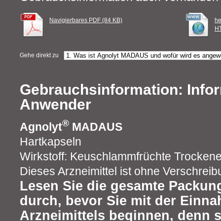
Navigierbares PDF (84 KB)
he
HT
Gehe direkt zu
Gebrauchsinformation: Infor
Anwender
®
Agnolyt
MADAUS
Hartkapseln
Wirkstoff: Keuschlammfrüchte Trockene
Dieses Arzneimittel ist ohne Verschreibu
Lesen Sie die gesamte Packung
durch, bevor Sie mit der Einn
Arzneimittels beginnen, denn s