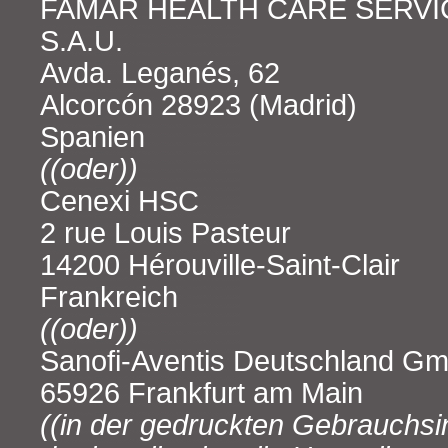
FAMAR HEALTH CARE SERVI
S.A.U.
Avda. Leganés, 62
Alcorcón 28923 (Madrid)
Spanien
((oder))
Cenexi HSC
2 rue Louis Pasteur
14200 Hérouville-Saint-Clair
Frankreich
((oder))
Sanofi-Aventis Deutschland G
65926 Frankfurt am Main
((in der gedruckten Gebrauchsi