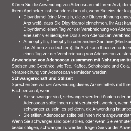
Klären Sie die Anwendung von Adenoscan mit Ihrem Arzt, dem
Ihrem Apotheker insbesondere dann ab, wenn Sie eins der fol
Dipyridamol (eine Medizin, die zur Blutverdünnung angewe
Arzt weiß, dass Sie Dipyridamol einnehmen. Ihr Arzt ka
Dipyridamol einen Tag vor der Verabreichung von Adeno
eine sehr viel niedrigere Dosis von Adenoscan verabreic
Aminophyllin, Theophyllin oder andere Xanthine (Medika
das Atmen zu erleichtern). Ihr Arzt kann Ihnen verordn
einen Tag vor der Verabreichung von Adenoscan zu stop
Anwendung von Adenoscan zusammen mit Nahrungsmitte
Speisen und Getränke, wie Tee, Kaffee, Schokolade und Cola, s
Verabreichung von Adenoscan vermieden werden.
Schwangerschaft und Stillzeit
Sprechen Sie vor der Anwendung dieses Arzneimittels mit Ihr
Fachpersonal, wenn
Sie schwanger sind, schwanger werden könnten oder a
Adenoscan sollte Ihnen nicht verabreicht werden, wenn
schwanger zu sein, es sei denn, die Anwendung ist unbe
Sie stillen. Adenoscan sollte bei Ihnen nicht angewendet 
Wenn Sie schwanger sind oder stillen, oder wenn Sie vermute
beabsichtigen, schwanger zu werden, fragen Sie vor der Anwen