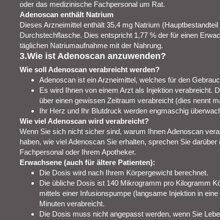
oder das medizinische Fachpersonal um Rat.
Adenoscan enthält Natrium
Dieses Arzneimittel enthält 35,4 mg Natrium (Hauptbestandtei
Durchstechflasche. Dies entspricht 1,77 % der für einen Er
täglichen Natriumaufnahme mit der Nahrung.
3.Wie ist Adenoscan anzuwenden?
Wie soll Adenoscan verabreicht werden?
Adenoscan ist ein Arzneimittel, welches für den Gebrau
Es wird Ihnen von einem Arzt als Injektion verabreicht. Di
über einen gewissen Zeitraum verabreicht (dies nennt ma
Ihr Herz und Ihr Blutdruck werden engmaschig überwach
Wie viel Adenoscan wird verabreicht?
Wenn Sie sich nicht sicher sind, warum Ihnen Adenoscan verab
haben, wie viel Adenoscan Sie erhalten, sprechen Sie darüber
Fachpersonal oder Ihrem Apotheker.
Erwachsene (auch für ältere Patienten):
Die Dosis wird nach Ihrem Körpergewicht berechnet.
Die übliche Dosis ist 140 Mikrogramm pro Kilogramm Kör
mittels einer Infusionspumpe (langsame Injektion in ein
Minuten verabreicht.
Die Dosis muss nicht angepasst werden, wenn Sie Lebe