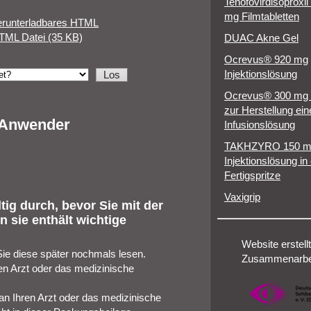
Tenofovirdisoproxil
mg Filmtabletten
erunterladbares HTML
TML Datei (35 KB)
DUAC Akne Gel
Ocrevus® 920 mg
Injektionslösung
Ocrevus® 300 mg 
zur Herstellung ein
r Anwender
Infusionslösung
TAKHZYRO 150 
Injektionslösung in 
Fertigspritze
Vaxigrip
ig durch, bevor Sie mit der
 sie enthält wichtige
Website erstellt
Sie diese später nochmals lesen.
Zusammenarbei
en Arzt oder das medizinische
 Ihren Arzt oder das medizinische