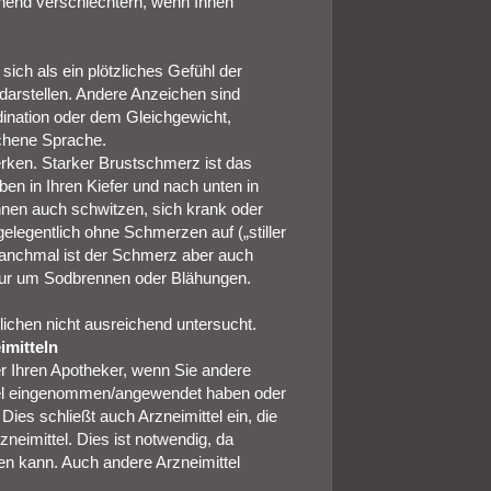
hend verschlechtern, wenn Ihnen
ich als ein plötzliches Gefühl der
darstellen. Andere Anzeichen sind
dination oder dem Gleichgewicht,
chene Sprache.
rken. Starker Brustschmerz ist das
 in Ihren Kiefer und nach unten in
nnen auch schwitzen, sich krank oder
 gelegentlich ohne Schmerzen auf („stiller
 manchmal ist der Schmerz aber auch
nur um Sodbrennen oder Blähungen.
chen nicht ausreichend untersucht.
mitteln
er Ihren Apotheker, wenn Sie andere
ttel eingenommen/angewendet haben oder
es schließt auch Arzneimittel ein, die
rzneimittel. Dies ist notwendig, da
en kann. Auch andere Arzneimittel