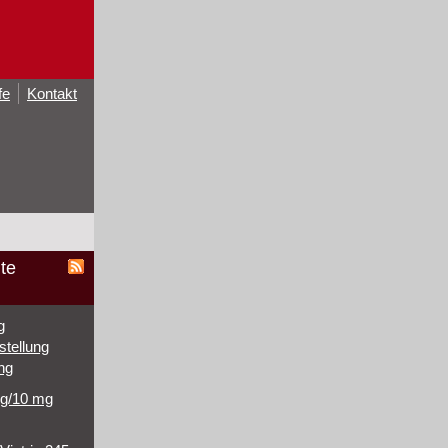
fe
Kontakt
te
g
stellung
ng
mg/10 mg