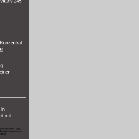
 Viatris 245
Konzentrat
er
mg
einer
 in
t mit