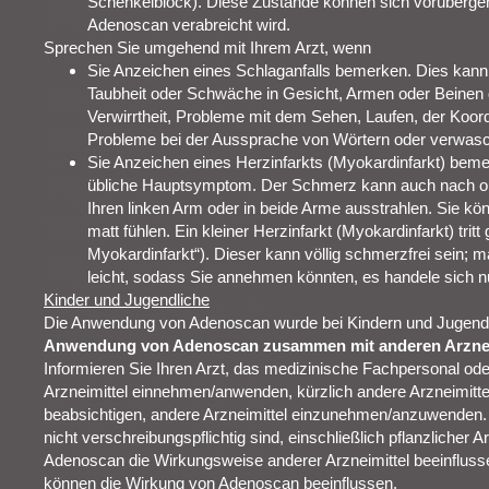
Schenkelblock). Diese Zustände können sich vorüberge
Adenoscan verabreicht wird.
Sprechen Sie umgehend mit Ihrem Arzt, wenn
Sie Anzeichen eines Schlaganfalls bemerken. Dies kann s
Taubheit oder Schwäche in Gesicht, Armen oder Beinen 
Verwirrtheit, Probleme mit dem Sehen, Laufen, der Koor
Probleme bei der Aussprache von Wörtern oder verwas
Sie Anzeichen eines Herzinfarkts (Myokardinfarkt) beme
übliche Hauptsymptom. Der Schmerz kann auch nach oben
Ihren linken Arm oder in beide Arme ausstrahlen. Sie kö
matt fühlen. Ein kleiner Herzinfarkt (Myokardinfarkt) tritt
Myokardinfarkt“). Dieser kann völlig schmerzfrei sein;
leicht, sodass Sie annehmen könnten, es handele sich 
Kinder und Jugendliche
Die Anwendung von Adenoscan wurde bei Kindern und Jugendli
Anwendung von Adenoscan zusammen mit anderen Arznei
Informieren Sie Ihren Arzt, das medizinische Fachpersonal od
Arzneimittel einnehmen/anwenden, kürzlich andere Arzneimi
beabsichtigen, andere Arzneimittel einzunehmen/anzuwenden. Di
nicht verschreibungspflichtig sind, einschließlich pflanzlicher A
Adenoscan die Wirkungsweise anderer Arzneimittel beeinfluss
können die Wirkung von Adenoscan beeinflussen.