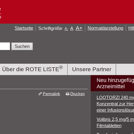
A
+
Startseite
Normaldarstellung
Hil
Schriftgröße
A
A
-
®
Über die ROTE LISTE
Unsere Partner
Neu hinzugefüg
Arzneimittel
Permalink
Drucken
LOQTORZI 240 m
Konzentrat zur Her
einer Infusionslösu
Volibris 2,5 mg/5 
Filmtabletten