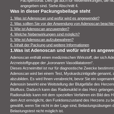
Fachpersonal. Dies gilt auch für Nebenwirkungen, die ni
angegeben sind. Siehe Abschnitt 4.
Was in dieser Packungsbeilage steht
1. Was ist Adenoscan und wofür wird es angewendet?
2. Was sollten Sie vor der Anwendung von Adenoscan beacht
3. Wie ist Adenoscan anzuwenden?
4. Welche Nebenwirkungen sind möglich?
5. Wie ist Adenoscan aufzubewahren?
6. Inhalt der Packung und weitere Informationen
1.Was ist Adenoscan und wofür wird es angew
Adenoscan enthält einen medizinischen Wirkstoff, der sich Ade
Arzneistoffgruppe der „koronaren Vasodilatatoren“.
Dieses Arzneimittel ist nur für diagnostische Zwecke bestimmt
Adenoscan wird bei einem Test, Myokardszintigrafie genannt, a
abzubilden. Es wird Ihnen verabreicht, bevor Sie ein sogenannt
Adenosin bewirkt eine Weitstellung der Blutgefäße des Herzen
Blutfluss. Dadurch kann das Radionuklid in das Herz gelangen
Radionuklids kann mit dem speziellen Verfahren ein Bild des 
dem Arzt ermöglicht, den Funktionszustand des Herzens zu be
gewählt, wenn Sie nicht in der Lage sind, Belastungsübungen 
Belastungstest nicht möglich ist.