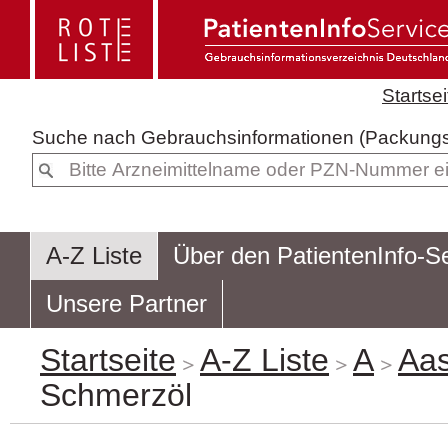
Startsei
Suche nach
Gebrauchsinformatione
A-Z Liste
Über den PatientenInfo-S
Unsere Partner
Startseite
A-Z Liste
A
Aa
Schmerzöl