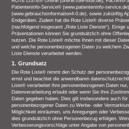
ROTE LISTE® Online (online.rote-liste.de), Fachinfo-
Patienteninfo-Service® (www.patienteninfo-service.de
(www.gebrauchsinformation4-0.de), sowie zukünftig Ap
Endgeräten. Zudem hat die Rote Liste® diverse Präse
(nachfolgend insgesamt „Rote Liste Dienste“). Einige u
Präsentationen können Sie grundsätzlich ohne Offenle
nutzen. Die Rote Liste® möchte Ihnen mit dieser Date
und welche personenbezogenen Daten zu welchem Zwe
Liste Dienste verarbeitet werden.
1. Grundsatz
Die Rote Liste® nimmt den Schutz der personenbezog
ernst und beachtet die anwendbaren datenschutzrecht
Liste® verarbeitet Ihre personenbezogenen Daten nur,
Datenverarbeitung erlaubt oder wenn Sie Ihre Zustimm
Daten gegeben haben. Dies gilt insbesondere auch fü
personenbezogener Daten zu Werbe- oder Vermarktung
Möglichkeit einräumen, uns Anregungen oder Verbesse
dies grundsätzlich ohne Personenbezug erfolgen. We
Verbesserungsvorschläge unter Angabe von persone