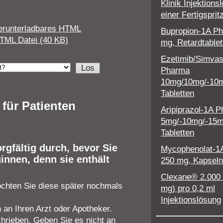
Klinik Injektions
einer Fertigsprit
erunterladbares HTML
Bupropion-1A P
TML Datei (40 KB)
mg, Retardtablet
Ezetimib/Simvas
Pharma
10mg/10mg/-10
Tabletten
für Patienten
Aripiprazol-1A 
5mg/-10mg/-15
Tabletten
gfältig durch, bevor Sie
Mycophenolat-1
innen, denn sie enthält
250 mg, Kapseln
Clexane® 2.000 I
öchten Sie diese später nochmals
mg) pro 0,2 ml
Injektionslösung
an Ihren Arzt oder Apotheker.
chrieben. Geben Sie es nicht an