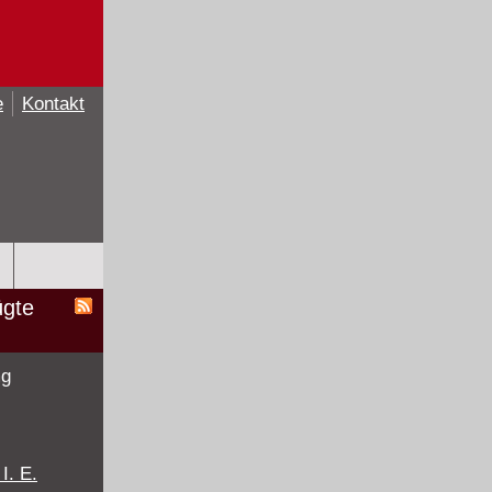
e
Kontakt
ügte
mg
I. E.