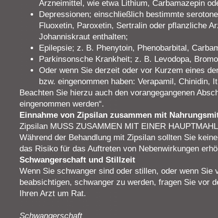
Arzneimittel, wie etwa Lithium, Carbamazepin ode
Depressionen; einschließlich bestimmte serotoner
Fluoxetin, Paroxetin, Sertralin oder pflanzliche Ar
Johanniskraut enthalten;
Epilepsie; z. B. Phenytoin, Phenobarbital, Carb
Parkinsonsche Krankheit; z. B. Levodopa, Bromoc
Oder wenn Sie derzeit oder vor Kurzem eines der
bzw. eingenommen haben: Verapamil, Chinidin, It
Beachten Sie hierzu auch den vorangegangenen Abschni
eingenommen werden“.
Einnahme von Zipsilan zusammen mit Nahrungsmit
Zipsilan MUSS ZUSAMMEN MIT EINER HAUPTMA
Während der Behandlung mit Zipsilan sollten Sie keinen
das Risiko für das Auftreten von Nebenwirkungen erh
Schwangerschaft und Stillzeit
Wenn Sie schwanger sind oder stillen, oder wenn Sie
beabsichtigen, schwanger zu werden, fragen Sie vor d
Ihren Arzt um Rat.
Schwangerschaft