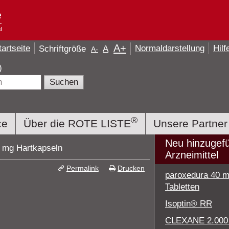
A
+
tartseite
Normaldarstellung
Hilf
Schriftgröße
A
A
-
e)
®
ce
Über die ROTE LISTE
Unsere Partner
Neu hinzugef
0 mg Hartkapseln
Arzneimittel
Permalink
Drucken
paroxedura 40 
Tabletten
Isoptin® RR
CLEXANE 2.000 