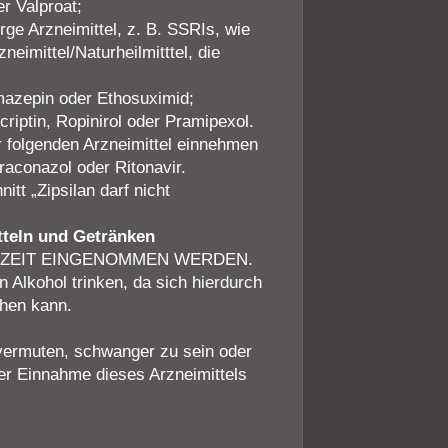
r Valproat;
ge Arzneimittel, z. B. SSRIs, wie
zneimittel/Naturheilmitttel, die
amazepin oder Ethosuximid;
riptin, Ropinirol oder Pramipexol.
 folgenden Arzneimittel einnehmen
raconazol oder Ritonavir.
tt „Zipsilan darf nicht
teln und Getränken
HLZEIT EINGENOMMEN WERDEN.
 Alkohol trinken, da sich hierdurch
öhen kann.
 vermuten, schwanger zu sein oder
er Einnahme dieses Arzneimittels