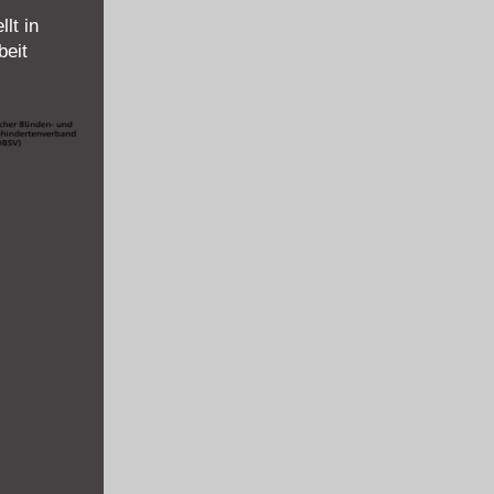
lt in
eit