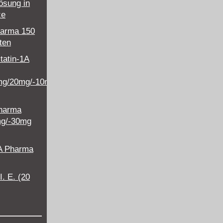
lösung in
ze
harma 150
ten
tatin-1A
mg/20mg/-10mg/40mg/-10mg/80mg
Pharma
mg/-30mg
A Pharma
. E. (20