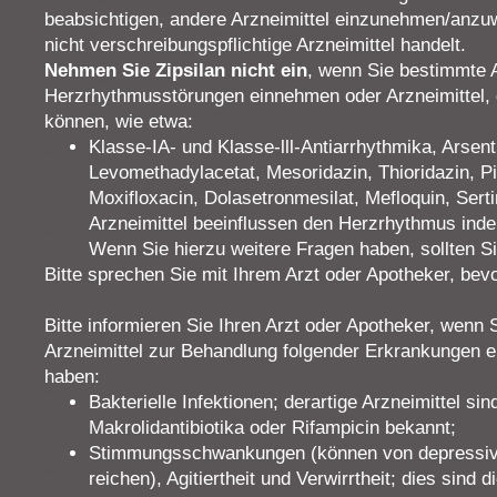
beabsichtigen, andere Arzneimittel einzunehmen/anz
nicht verschreibungspflichtige Arzneimittel handelt.
Nehmen Sie Zipsilan nicht ein
, wenn Sie bestimmte 
Herzrhythmusstörungen einnehmen oder Arzneimittel, 
können, wie etwa:
Klasse-IA- und Klasse-lll-Antiarrhythmika, Arsentr
Levomethadylacetat, Mesoridazin, Thioridazin, Pi
Moxifloxacin, Dolasetronmesilat, Mefloquin, Serti
Arzneimittel beeinflussen den Herzrhythmus inde
Wenn Sie hierzu weitere Fragen haben, sollten Si
Bitte sprechen Sie mit Ihrem Arzt oder Apotheker, bev
Bitte informieren Sie Ihren Arzt oder Apotheker, wenn 
Arzneimittel zur Behandlung folgender Erkrankungen
haben:
Bakterielle Infektionen; derartige Arzneimittel sind
Makrolidantibiotika oder Rifampicin bekannt;
Stimmungsschwankungen (können von depressive
reichen), Agitiertheit und Verwirrtheit; dies sind 