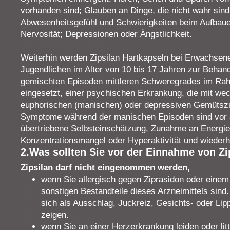
vorhanden sind; Glauben an Dinge, die nicht wahr sin
Abwesenheitsgefühl und Schwierigkeiten beim Aufbaue
Nervosität; Depressionen oder Ängstlichkeit.
Weiterhin werden Zipsilan Hartkapseln bei Erwachsen
Jugendlichen im Alter von 10 bis 17 Jahren zur Beha
gemischten Episoden mittleren Schweregrades im Rah
eingesetzt, einer psychischen Erkrankung, die mit w
euphorischen (manischen) oder depressiven Gemütszu
Symptome während der manischen Episoden sind vor a
übertriebene Selbsteinschätzung, Zunahme an Energie,
Konzentrationsmangel oder Hyperaktivität und wiederh
2.Was sollten Sie vor der Einnahme von Zi
Zipsilan darf nicht eingenommen werden,
wenn Sie allergisch gegen Ziprasidon oder einem 
sonstigen Bestandteile dieses Arzneimittels sind
sich als Ausschlag, Juckreiz, Gesichts- oder L
zeigen.
wenn Sie an einer Herzerkrankung leiden oder litt