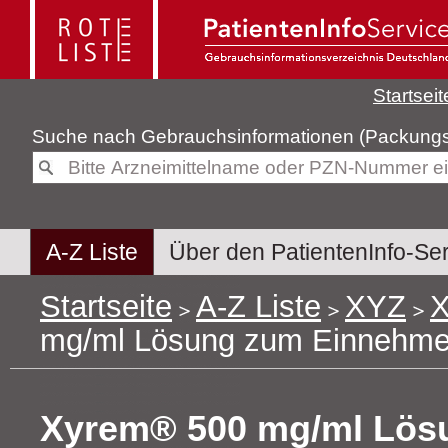
Startseit
Suche nach
Gebrauchsinformatione
A-Z Liste
Über den PatientenInfo-Se
Startseite
A-Z Liste
XYZ
X
mg/ml Lösung zum Einnehm
Xyrem® 500 mg/ml Lös