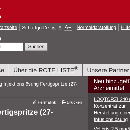
A
+
tartseite
Normaldarstellung
Hilf
Schriftgröße
A
A
-
e)
®
ce
Über die ROTE LISTE
Unsere Partner
Neu hinzugef
 Injektionslösung Fertigspritze (27-
Arzneimittel
LOQTORZI 240
Permalink
Drucken
Konzentrat zur
tigspritze (27-
Herstellung eine
Infusionslösung
Volibris 2,5 mg/