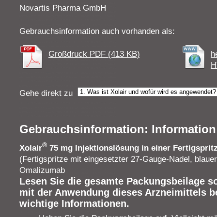
Novartis Pharma GmbH
Gebrauchsinformation auch vorhanden als:
Großdruck PDF (413 KB)
h
H
Gehe direkt zu
Gebrauchsinformation: Information
®
Xolair
75 mg Injektionslösung in einer Fertigsprit
(Fertigspritze mit eingesetzter 27‑Gauge-Nadel, blaue
Omalizumab
Lesen Sie die gesamte Packungsbeilage sor
mit der Anwendung dieses Arzneimittels be
wichtige Informationen.