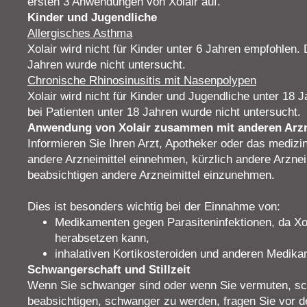
ersten 3 Anwendungen von Xolair auf.
Kinder und Jugendliche
Allergisches Asthma
Xolair wird nicht für Kinder unter 6 Jahren empfohlen.
Jahren wurde nicht untersucht.
Chronische Rhinosinusitis mit Nasenpolypen
Xolair wird nicht für Kinder und Jugendliche unter 18
bei Patienten unter 18 Jahren wurde nicht untersucht.
Anwendung von Xolair zusammen mit anderen Arzn
Informieren Sie Ihren Arzt, Apotheker oder das mediz
andere Arzneimittel einnehmen, kürzlich andere Arzn
beabsichtigen andere Arzneimittel einzunehmen.
Dies ist besonders wichtig bei der Einnahme von:
Medikamenten gegen Parasiteninfektionen, da Xo
herabsetzen kann,
inhalativen Kortikosteroiden und anderen Medik
Schwangerschaft und Stillzeit
Wenn Sie schwanger sind oder wenn Sie vermuten, sc
beabsichtigen, schwanger zu werden, fragen Sie vor d