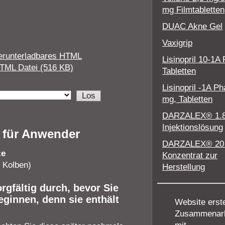
mg Filmtabletten
DUAC Akne Gel
Vaxigrip
erunterladbares HTML
Lisinopril 10-1A
TML Datei (516 KB)
Tabletten
Lisinopril -1A P
mg, Tabletten
DARZALEX® 1.
Injektionslösung
 für Anwender
DARZALEX® 20
ze
Konzentrat zur
r Kolben)
Herstellung
gfältig durch, bevor Sie
ginnen, denn sie enthält
Website erstel
Zusammenarb