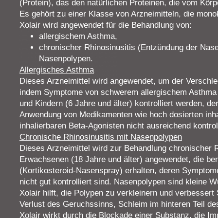
(Protein), das den natürlichen Proteinen, die vom Körpe
Es gehört zu einer Klasse von Arzneimitteln, die mono
Xolair wird angewendet für die Behandlung von:
allergischem Asthma,
chronischer Rhinosinusitis (Entzündung der Nas
Nasenpolypen.
Allergisches Asthma
Dieses Arzneimittel wird angewendet, um der Verschl
indem Symptome von schwerem allergischem Asthma 
und Kindern (6 Jahre und älter) kontrolliert werden, 
Anwendung von Medikamenten wie hoch dosierten inha
inhalierbaren Beta-Agonisten nicht ausreichend kontroll
Chronische Rhinosinusitis mit Nasenpolypen
Dieses Arzneimittel wird zur Behandlung chronischer 
Erwachsenen (18 Jahre und älter) angewendet, die bere
(Kortikosteroid-Nasenspray) erhalten, deren Sympto
nicht gut kontrolliert sind. Nasenpolypen sind klein
Xolair hilft, die Polypen zu verkleinern und verbesse
Verlust des Geruchssinns, Schleim im hinteren Teil d
Xolair wirkt durch die Blockade einer Substanz, die I