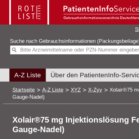
S
Suche nach
Gebrauchsinformationen (Packungsbeilag
A-Z Liste
Über den PatientenInfo-Servi
Startseite
A-Z Liste
XYZ
X-Zyv
Xolair®75 mg
Gauge-Nadel)
Xolair®75 mg Injektionslösung Fer
Gauge-Nadel)