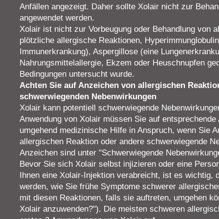
Anfällen angezeigt. Daher sollte Xolair nicht zur Beha
angewendet werden.
Xolair ist nicht zur Vorbeugung oder Behandlung von a
plötzliche allergische Reaktionen, Hyperimmunglobuli
Immunerkrankung), Aspergillose (eine Lungenerkrankun
Nahrungsmittelallergie, Ekzem oder Heuschnupfen geda
Bedingungen untersucht wurde.
Achten Sie auf Anzeichen von allergischen Reakti
schwerwiegenden Nebenwirkungen
Xolair kann potentiell schwerwiegende Nebenwirkung
Anwendung von Xolair müssen Sie auf entsprechende
umgehend medizinische Hilfe in Anspruch, wenn Sie A
allergischen Reaktion oder andere schwerwiegende 
Anzeichen sind unter "Schwerwiegende Nebenwirkungen
Bevor Sie sich Xolair selbst injizieren oder eine Pers
Ihnen eine Xolair-Injektion verabreicht, ist es wichtig
werden, wie Sie frühe Symptome schwerer allergische
mit diesen Reaktionen, falls sie auftreten, umgehen kö
Xolair anzuwenden?"). Die meisten schweren allergis