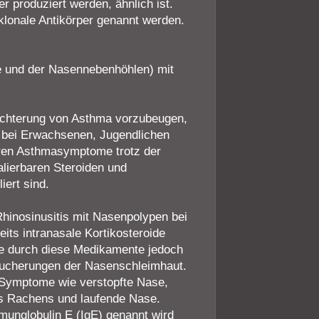
r produziert werden, ähnlich ist.
klonale Antikörper genannt werden.
e und der Nasennebenhöhlen) mit
echterung von Asthma vorzubeugen,
bei Erwachsenen, Jugendlichen
deren Asthmasymptome trotz der
lierbaren Steroiden und
iert sind.
Rhinosinusitis mit Nasenpolypen bei
its intranasale Kortikosteroide
me durch diese Medikamente jedoch
e Wucherungen der Nasenschleimhaut.
rt Symptome wie verstopfte Nase,
es Rachens und laufende Nase.
mmunglobulin E (IgE) genannt wird