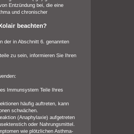
 von Entzündung bei, die eine
sthma und chronischer
Xolair beachten?
 der in Abschnitt 6. genannten
ile zu sein, informieren Sie Ihren
nwenden:
enes Immunsystem Teile Ihres
fektionen häufig auftreten, kann
tionen schwächen.
Reaktion (Anaphylaxie) aufgetreten
Insektenstich oder Nahrungsmittel.
ymptomen wie plötzlichen Asthma-