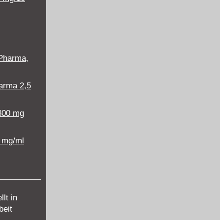
 Pharma,
harma 2,5
800 mg
 mg/ml
lt in
eit