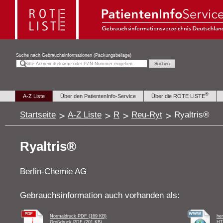
Suche nach
Gebrauchsinformationen (Packungsbeilage)
®
A-Z Liste
Über den PatientenInfo-Service
Über die ROTE LISTE
Startseite
A-Z Liste
R
Reu-Ryt
Ryaltris®
Ryaltris®
Berlin-Chemie AG
Gebrauchsinformation auch vorhanden als:
Normaldruck PDF (169 KB)
he
Großdruck PDF (201 KB)
HT