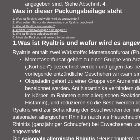
angegeben sind. Siehe Abschnitt 4.
Was in dieser Packungsbeilage steht
1. Was ist Ryaltris und wofür wird es angewendet?
2. Was sollten Sie vor der Anwendung von Ryaltris beachten?
3. Wie ist Ryaltris anzuwenden?
4. Welche Nebenwirkungen sind möglich?
5. Wie ist Ryaltris aufzubewahren?
6. Inhalt der Packung und weitere Informationen
1.Was ist Ryaltris und wofür wird es ang
Ryaltris enthält zwei Wirkstoffe: Mometasonfuroat (Ph
Mometasonfuroat gehört zu einer Gruppe von Arzne
(„Kortison“) bezeichnet werden und gegen das bei 
vorliegende entzündliche Geschehen wirksam sin
Olopatadin gehört zu einer Gruppe von Arzneimitte
bezeichnet werden. Antihistaminika verhindern d
im Körper im Rahmen einer allergischen Reaktion
Histamin), und reduzieren so die Beschwerden der
Ryaltris wird zur Behandlung der Beschwerden der mi
saisonalen allergischen Rhinitis (auch als Heuschnupf
Rhinitis (ganzjähriger Schnupfen) bei Erwachsenen un
angewendet.
Die
saisonale allergische Rhinitis
(Heuschnupfen) ist