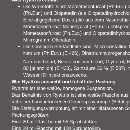
Die Wirkstoffe sind: Mometasonfuroat (Ph.Eur.)
(Ph.Eur.) und Olopatadin (als Olopatadinydrochlor
Eine abgegebene Dosis (die aus dem Nasenstück 
Mometasonfuroat-Monohydrat (Ph.Eur.) entspre
Mometasonfuroat (Ph.Eur.) und Olopatadinhydroc
Mikrogramm Olopatadin.
Die sonstigen Bestandteile sind: Mikrokristalline
Natrium (Ph.Eur.) (E 466), Dinatriumhydrogenph
Natriumchlorid, Benzalkoniumchlorid, Glycerol, N
80 [pflanzlich] (E 433), Salzsäure 36 % (E 507),
Wasser für Injektionszwecke.
Wie Ryaltris aussieht und Inhalt der Packung
Ryaltris ist eine weiße, homogene Suspension.
Das Behältnis von Ryaltris ist eine weiße Flasche au
mit einer handbetriebenen Dosierspraypumpe (Betätig
Die Betätigungsvorrichtung ist mit einer lilafarbene
Packungsgrößen:
Eine 20 ml-Flasche mit 56 Sprühstößen.
Eine 20 ml-Flasche mit 120 Sprühstößen.