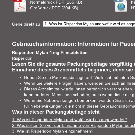
Normaldruck PDF (165 KB)
h
Großdruck PDF (204 KB)
H
Gehe direkt zu
Gebrauchsinformation: Information für Patie
Risperidon Mylan 4 mg Filmtabletten
Risperidon
Lesen Sie die gesamte Packungsbeilage sorgfältig 
Einnahme dieses Arzneimittels beginnen, denn sie 
Heben Sie die Packungsbeilage auf. Vielleicht möchten Si
Wenn Sie weitere Fragen haben, wenden Sie sich an Ihren
Dieses Arzneimittel wurde Ihnen persönlich verschrieben. G
kann anderen Menschen schaden, auch wenn diese die g
Wenn Sie Nebenwirkungen bemerken, wenden Sie sich an I
für Nebenwirkungen, die nicht in dieser Gebrauchsinforma
Was in dieser Packungsbeilage steht
1. Was ist Risperidon Mylan und wofür wird es angewendet?
2. Was sollten Sie vor der Einnahme von Risperidon Mylan beac
3. Wie ist Risperidon Mylan einzunehmen?