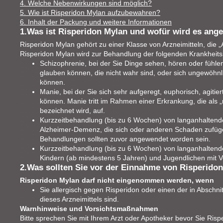
4. Welche Nebenwirkungen sind möglich?
5. Wie ist Risperidon Mylan aufzubewahren?
6. Inhalt der Packung und weitere Informationen
1.Was ist Risperidon Mylan und wofür wird es ang
Risperidon Mylan gehört zu einer Klasse von Arzneimitteln, die 
Risperidon Mylan wird zur Behandlung der folgenden Krankheits
Schizophrenie, bei der Sie Dinge sehen, hören oder fühlen
glauben können, die nicht wahr sind, oder sich ungewöhnli
können.
Manie, bei der Sie sich sehr aufgeregt, euphorisch, agitier
können. Manie tritt im Rahmen einer Erkrankung, die als 
bezeichnet wird, auf.
Kurzzeitbehandlung (bis zu 6 Wochen) von langanhaltend
Alzheimer-Demenz, die sich oder anderen Schaden zufüge
Behandlungen sollten zuvor angewendet worden sein.
Kurzzeitbehandlung (bis zu 6 Wochen) von langanhaltende
Kindern (ab mindestens 5 Jahren) und Jugendlichen mit V
2.Was sollten Sie vor der Einnahme von Risperido
Risperidon Mylan darf nicht eingenommen werden, wenn
Sie allergisch gegen Risperidon oder einen der in Abschni
dieses Arzneimittels sind.
Warnhinweise und Vorsichtsmaßnahmen
Bitte sprechen Sie mit Ihrem Arzt oder Apotheker bevor Sie Ri