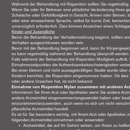
Während der Behandlung mit Risperidon sollten Sie regelmäßig 
Wenn Sie oder Ihr Betreuer eine plötzliche Veränderung Ihres ge
Schwäche oder Gefühllosigkeit in Gesicht, Armen oder Beinen, 
oder eine verwaschene Sprache, selbst für kurze Zeit, bemerken
unverzüglich erforderlich. Dies können Anzeichen eines Schlagan
Kinder und Jugendliche
Bevor die Behandlung der Verhaltensstörung beginnt, sollten an
Verhalten ausgeschlossen worden sein.
Bevor mit der Behandlung begonnen wird, kann Ihr Körpergewic
es kann regelmäßig während der Behandlung überprüft werden.
Falls während der Behandlung mit Risperidon Müdigkeit auftritt
Einnahmezeitpunktes die Aufmerksamkeitsschwierigkeiten verbe
Bei einer kleinen und nicht aussagekräftigen Studie wurde über
Kindern berichtet, die Risperidon eingenommen hatten. Ob dies a
oder andere Ursachen hat, ist nicht bekannt.
Einnahme von Risperidon Mylan zusammen mit anderen Arz
Informieren Sie Ihren Arzt oder Apotheker wenn Sie andere Arz
andere Arzneimittel eingenommen/angewendet haben oder beabs
einzunehmen/anzuwenden, auch wenn es sich um nicht verschrei
pflanzliche Arzneimittel handelt.
Es ist für Sie besonders wichtig, mit Ihrem Arzt oder Apotheker 
folgenden Arzneimittel einnehmen oder anwenden:
Arzneimittel, die auf Ihr Gehirn wirken, um Ihnen zu helf