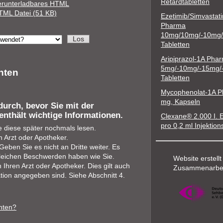
Retardtabletten
erunterladbares HTML
TML Datei (51 KB)
Ezetimib/Simvastat
Pharma
10mg/10mg/-10mg
Tabletten
Aripiprazol-1A Pha
5mg/-10mg/-15mg/
nten
Tabletten
Mycophenolat-1A 
mg, Kapseln
durch, bevor Sie mit der
enthält wichtige Informationen.
Clexane® 2.000 I. 
pro 0,2 ml Injektio
e diese später nochmals lesen.
 Arzt oder Apotheker.
eben Sie es nicht an Dritte weiter. Es
leichen Beschwerden haben wie Sie.
Website erstellt
hren Arzt oder Apotheker. Dies gilt auch
Zusammenarbei
tion angegeben sind. Siehe Abschnitt 4.
hten?