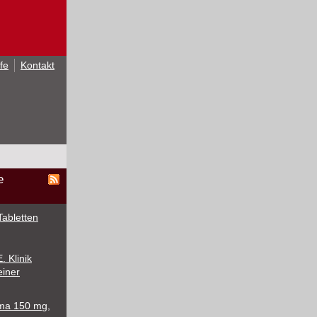
lfe
Kontakt
e
abletten
 Klinik
einer
ma 150 mg,