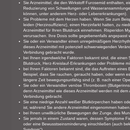
Sie Arzneimittel, die den Wirkstoff Furosemid enthalten, 
Reduzierung von Schwellungen und Wasseransammlungen
können, unter anderem Herz- oder Lebererkrankungen).
Sie Probleme mit dem Herzen haben. Wenn Sie zum Beis
leiden (Herzinsuffizienz), einen Herzinfarkt hatten, zu ni
Arzneimittel für Ihren Blutdruck einnehmen. Risperidon M
verursachen. Ihre Dosis sollte gegebenenfalls angepasst 
Sie oder ein Verwandter einen unregelmäßigem Herzrhyth
dieses Arzneimittel mit potenziell schwerwiegenden Verä
Verbindung gebracht wurde.
bei Ihnen irgendwelche Faktoren bekannt sind, die einen 
Blutdruck, Herz-Kreislauf-Erkrankungen oder Probleme mi
bei Ihnen Faktoren bekannt sind, die das Auftreten eines
Beispiel, dass Sie rauchen, geraucht haben, oder wenn es 
längere Zeit bewegungsunfähig sind (z. B. nach einer Ope
Sie oder ein Verwandter venöse Thrombosen (Blutgerinns
denn Arzneimittel wie dieses Arzneimittel werden mit dem 
Verbindung gebracht.
Sie eine niedrige Anzahl weißer Blutkörperchen haben ode
ist, während Sie andere Arzneimittel eingenommen haben
bei Ihnen unwillkürliche Bewegungen der Zunge, des Mund
Sie jemals in einem Zustand waren, dessen Symptome Fie
oder eine Bewusstseinsminderung einschließen (auch bek
Syndrom“).