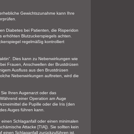
 erhebliche Gewichtszunahme kann Ihre
erprüfen.
n Diabetes bei Patienten, die Risperidon
es erhöhten Blutzuckerspiegels achten.
kerspiegel regelmäßig kontrolliert
aktin“. Dies kann zu Nebenwirkungen wie
 bei Frauen, Anschwellen der Brustdrüsen
chigem Ausfluss aus den Brustdrüsen
olche Nebenwirkungen auftreten, wird die
 Sie Ihren Augenarzt oder das
n. Während einer Operation am Auge
neimittel die Pupille oder die Iris (den
 des Auges führen kann.
r einen Schlaganfall oder einen minimalen
schämische Attacke [TIA]). Sie sollten kein
 einen Schlaganfall zurückzuführen ist.