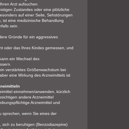
Ihren Arzt aufsuchen.
istigen Zustandes oder eine plötzliche
besonders auf einer Seite, Sehstörungen
, ist eine medizinische Behandlung
falls sein.
dere Gründe für ein aggressives
ht oder das Ihres Kindes gemessen, und
, kann ein Wechsel des
ssern.
 ein verstärktes Größenwachstum bei
ber eine Wirkung des Arzneimittels ist
neimitteln
neimittel einnehmen/anwenden, kürzlich
ichtigen andere Arzneimittel
bungspflichtige Arzneimittel und
zu sprechen, wenn Sie eines der
en, sich zu beruhigen (Benzodiazepine)