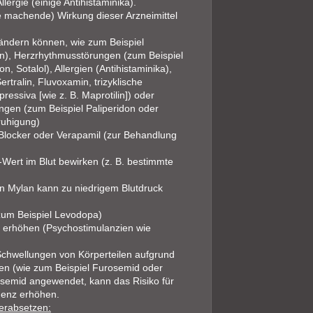
ergie (einige Antihistaminika).
 machende) Wirkung dieser Arzneimittel
verändern können, wie zum Beispiel
in), Herzrhythmusstörungen (zum Beispiel
 Sotalol), Allergien (Antihistaminika),
ertralin, Fluvoxamin, trizyklische
epressiva [wie z. B. Maprotilin]) oder
ngen (zum Beispiel Paliperidon oder
ruhigung)
-Blocker oder Verapamil (zur Behandlung
-Wert im Blut bewirken (z. B. bestimmte
on Mylan kann zu niedrigem Blutdruck
 zum Beispiel Levodopa)
ms erhöhen (Psychostimulanzien wie
 Schwellungen von Körperteilen aufgrund
en (wie zum Beispiel Furosemid oder
rosemid angewendet, kann das Risiko für
menz erhöhen.
herabsetzen: