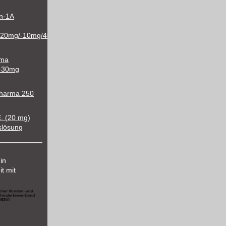
in-1A
/20mg/-10mg/40mg/-10mg/80mg
rma
-30mg
Pharma 250
E. (20 mg)
nslösung
 in
t mit