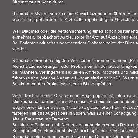
Blutuntersuchungen durch.
Risperidon Mylan kann zu einer Gewichtszunahme führen. Eine
Gesundheit gefährden. Ihr Arzt sollte regelmäßig Ihr Gewicht üb
Weil Diabetes oder die Verschlechterung eines schon bestehende
einnehmen, beobachtet wurde, sollte Ihr Arzt auf Anzeichen ein
Bei Patienten mit schon bestehendem Diabetes sollte der Blutzuc
werden.
Risperidon erhöht häufig den Wert eines Hormons namens „Prol
Menstruationsstörungen oder Problemen mit der Gebärfähigkeit
bei Männern, verringertem sexuellen Antrieb, Impotenz und mil
führen (siehe „Welche Nebenwirkungen sind möglich?“). Wenn s
Bestimmung des Prolaktinwertes im Blut empfohlen.
Wenn bei Ihnen eine Operation am Auge geplant ist, informieren
Klinikpersonal darüber, dass Sie dieses Arzneimittel einnehme
wegen einer Linsentrübung (Katarakt, grauer Star) kann dieses Arz
farbigen Teil des Auges) beeinflussen, was zu einer Schädigung
Ältere Patienten mit Demenz
Bei älteren Patienten mit Demenz besteht ein erhöhtes Risiko fü
Schlaganfall (auch bekannt als „Minischlag“ oder transitorische i
Risperidon einnehmen, wenn Sie an einer Demenz leiden, die auf