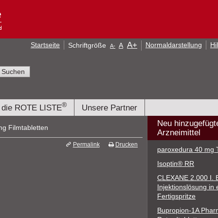
A
+
Startseite
Normaldarstellung
Hi
Schriftgröße
A
A
-
®
 die ROTE LISTE
Unsere Partner
Neu hinzugefügt
g Filmtabletten
Arzneimittel
Permalink
Drucken
paroxedura 40 mg T
Isoptin® RR
CLEXANE 2.000 I. E.
Injektionslösung in 
Fertigspritze
Bupropion-1A Phar