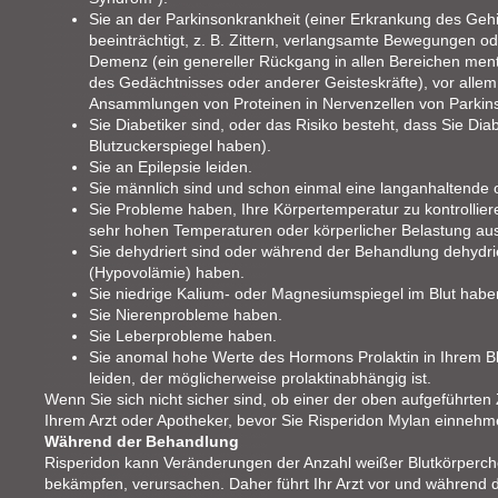
Sie an der Parkinsonkrankheit (einer Erkrankung des Gehi
beeinträchtigt, z. B. Zittern, verlangsamte Bewegungen od
Demenz (ein genereller Rückgang in allen Bereichen menta
des Gedächtnisses oder anderer Geisteskräfte), vor al
Ansammlungen von Proteinen in Nervenzellen von Parkinso
Sie Diabetiker sind, oder das Risiko besteht, dass Sie Dia
Blutzuckerspiegel haben).
Sie an Epilepsie leiden.
Sie männlich sind und schon einmal eine langanhaltende 
Sie Probleme haben, Ihre Körpertemperatur zu kontrollier
sehr hohen Temperaturen oder körperlicher Belastung aus
Sie dehydriert sind oder während der Behandlung dehydri
(Hypovolämie) haben.
Sie niedrige Kalium- oder Magnesiumspiegel im Blut habe
Sie Nierenprobleme haben.
Sie Leberprobleme haben.
Sie anomal hohe Werte des Hormons Prolaktin in Ihrem 
leiden, der möglicherweise prolaktinabhängig ist.
Wenn Sie sich nicht sicher sind, ob einer der oben aufgeführten Z
Ihrem Arzt oder Apotheker, bevor Sie Risperidon Mylan einnehm
Während der Behandlung
Risperidon kann Veränderungen der Anzahl weißer Blutkörperche
bekämpfen, verursachen. Daher führt Ihr Arzt vor und während