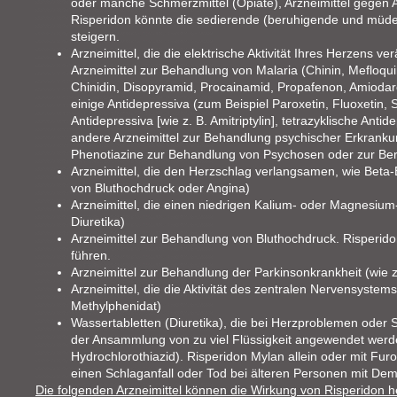
oder manche Schmerzmittel (Opiate), Arzneimittel gegen All
Risperidon könnte die sedierende (beruhigende und müde
steigern.
Arzneimittel, die die elektrische Aktivität Ihres Herzens 
Arzneimittel zur Behandlung von Malaria (Chinin, Mefloqu
Chinidin, Disopyramid, Procainamid, Propafenon, Amiodaron,
einige Antidepressiva (zum Beispiel Paroxetin, Fluoxetin, S
Antidepressiva [wie z. B. Amitriptylin], tetrazyklische Antid
andere Arzneimittel zur Behandlung psychischer Erkranku
Phenotiazine zur Behandlung von Psychosen oder zur Be
Arzneimittel, die den Herzschlag verlangsamen, wie Beta
von Bluthochdruck oder Angina)
Arzneimittel, die einen niedrigen Kalium- oder Magnesium
Diuretika)
Arzneimittel zur Behandlung von Bluthochdruck. Risperid
führen.
Arzneimittel zur Behandlung der Parkinsonkrankheit (wie
Arzneimittel, die die Aktivität des zentralen Nervensyste
Methylphenidat)
Wassertabletten (Diuretika), die bei Herzproblemen oder
der Ansammlung von zu viel Flüssigkeit angewendet werd
Hydrochlorothiazid). Risperidon Mylan allein oder mit Fu
einen Schlaganfall oder Tod bei älteren Personen mit De
Die folgenden Arzneimittel können die Wirkung von Risperidon 