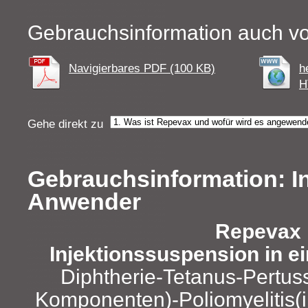
Gebrauchsinformation auch vo
Navigierbares PDF (100 KB)
h
H
Gehe direkt zu
Gebrauchsinformation: In
Anwender
Repevax
Injektionssuspension in ei
Diphtherie-Tetanus-Pertuss
Komponenten)-Poliomyelitis(in