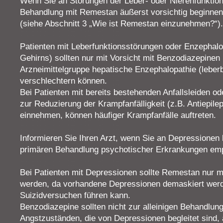
Wenn Sie an Störungen der Leber- oder Nierenfunktion l
Behandlung mit Remestan äußerst vorsichtig beginnen
(siehe Abschnitt 3 „Wie ist Remestan einzunehmen?“).
Patienten mit Leberfunktionsstörungen oder Enzephalo
Gehirns) sollten nur mit Vorsicht mit Benzodiazepinen
Arzneimittelgruppe hepatische Enzephalopathie (leber
verschlechtern können.
Bei Patienten mit bereits bestehenden Anfallsleiden ode
zur Reduzierung der Krampfanfälligkeit (z.B. Antiepile
einnehmen, können häufiger Krampfanfälle auftreten.
Informieren Sie Ihren Arzt, wenn Sie an Depressionen 
primären Behandlung psychotischer Erkrankungen emp
Bei Patienten mit Depressionen sollte Remestan nur m
werden, da vorhandene Depressionen demaskiert wer
Suizidversuchen führen kann.
Benzodiazepine sollten nicht zur alleinigen Behandlu
Angstzuständen, die von Depressionen begleitet sind,