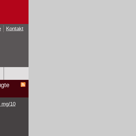
e
Kontakt
ügte
5 mg/10