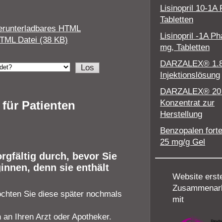
Lisinopril 10-1A
Tabletten
erunterladbares HTML
Lisinopril -1A P
TML Datei (38 KB)
mg, Tabletten
DARZALEX® 1.
Injektionslösung
DARZALEX® 20
Konzentrat zur
für Patienten
Herstellung
Benzopalen fort
25 mg/g Gel
gfältig durch, bevor Sie
innen, denn sie enthält
Website erstel
Zusammenarb
öchten Sie diese später nochmals
mit
an Ihren Arzt oder Apotheker.