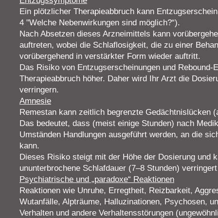
Entzugssymptome
Ein plötzlicher Therapieabbruch kann Entzugserschein
4 "Welche Nebenwirkungen sind möglich?“).
Nach Absetzen dieses Arzneimittels kann vorübergehe
auftreten, wobei die Schlaflosigkeit, die zu einer Beh
vorübergehend in verstärkter Form wieder auftritt.
Das Risiko von Entzugserscheinungen und Rebound-Eff
Therapieabbruch höher. Daher wird Ihr Arzt die Dosie
verringern.
Amnesie
Remestan kann zeitlich begrenzte Gedächtnislücken (
Das bedeutet, dass (meist einige Stunden) nach Med
Umständen Handlungen ausgeführt werden, an die sich 
kann.
Dieses Risiko steigt mit der Höhe der Dosierung und 
ununterbrochene Schlafdauer (7–8 Stunden) verringert
Psychiatrische und „paradoxe“ Reaktionen
Reaktionen wie Unruhe, Erregtheit, Reizbarkeit, Aggre
Wutanfälle, Alpträume, Halluzinationen, Psychosen, 
Verhalten und andere Verhaltensstörungen (ungewöhnli