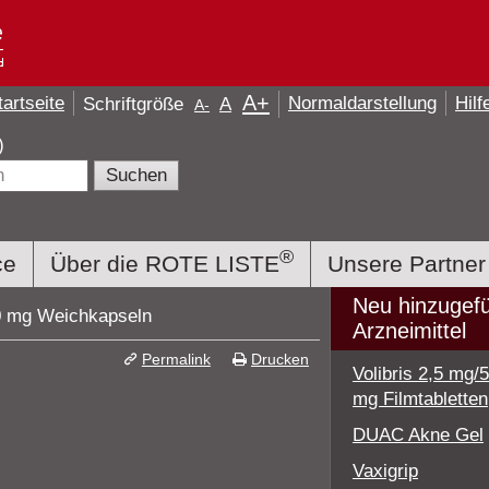
A
+
tartseite
Normaldarstellung
Hilf
Schriftgröße
A
A
-
e)
®
ce
Über die ROTE LISTE
Unsere Partner
Neu hinzugef
 mg Weichkapseln
Arzneimittel
Permalink
Drucken
Volibris 2,5 mg/
mg Filmtabletten
DUAC Akne Gel
Vaxigrip