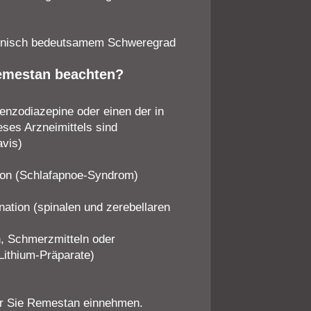
klinisch bedeutsamem Schweregrad
Remestan beachten?
nzodiazepine oder einen der in
eses Arzneimittels sind
vis)
ion (Schlafapnoe-Syndrom)
ation (spinalen und zerebellaren
ln, Schmerzmitteln oder
Lithium-Präparate)
vor Sie Remestan einnehmen.