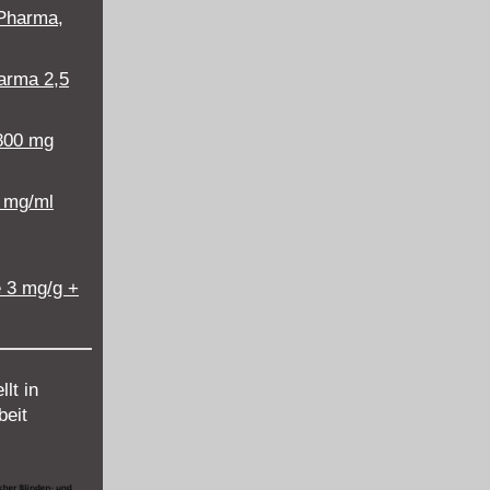
 Pharma,
harma 2,5
800 mg
 mg/ml
e 3 mg/g +
lt in
eit