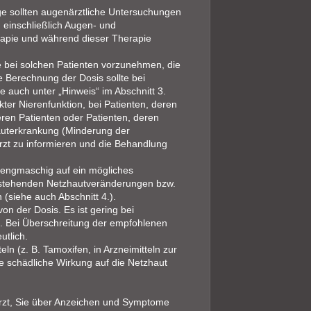
e sollten augenärztliche Untersuchungen
 einschließlich Augen- und
erapie und während dieser Therapie
e bei solchen Patienten vorzunehmen, die
 Berechnung der Dosis sollte bei
 auch unter „Hinweis“ im Abschnitt 3.
ter Nierenfunktion, bei Patienten, deren
eren Patienten oder Patienten, deren
hauterkrankung (Minderung der
Arzt zu informieren und die Behandlung
h engmaschig auf ein mögliches
bestehenden Netzhautveränderungen bzw.
(siehe auch Abschnitt 4.).
n der Dosis. Es ist gering bei
. Bei Überschreitung der empfohlenen
utlich.
n (z. B. Tamoxifen, in Arzneimitteln zur
e schädliche Wirkung auf die Netzhaut
 Arzt, Sie über Anzeichen und Symptome