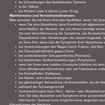
bei Erkrankungen des blutbildenden Systems,
in der Stillzeit,
bei Kindern unter 6 Jahren (unter 35 kg).
Warnhinweise und Vorsichtsmaßnahmen
Bitte sprechen Sie mit Ihrem Arzt oder Apotheker, bevor Sie Qu
wenn Sie eine Myasthenie (eine Krankheit mit allgemeiner
einschließlich der Muskeln, die zum Atmen benötigt werde
Sie eine Verschlimmerung der Symptome, wie Muskelsch
Doppeltsehen oder Herabhängen des oberen Augenlids, b
an Ihren Arzt, wenn sich die Symptome Ihrer Myasthenie 
bei Vorerkrankungen des Magen-Darm-Traktes, des Blut-
bei Überempfindlichkeit gegen Chinin,
bei vorbestehender Schuppenflechte (Psoriasis),
bei bestimmten Stoffwechselstörungen (Porphyrien),
wenn bei Ihnen eine inaktive chronische Infektion mit dem 
Virus (Windpocken/Gürtelrose) oder mit Tuberkulose vorlie
bei Krampfleiden (Epilepsie),
bei Nieren- und Lebererkrankungen,
bei gleichzeitiger Behandlung mit Arzneimitteln, die die 
während der Schwangerschaft.
Hydroxychloroquin kann Herz-, Nieren- oder Muskelerkran
Arzt, Sie über Anzeichen und Symptome einer arzneimitte
informieren. Quensyl muss möglicherweise abgesetzt wer
Erkrankungen der Netzhaut