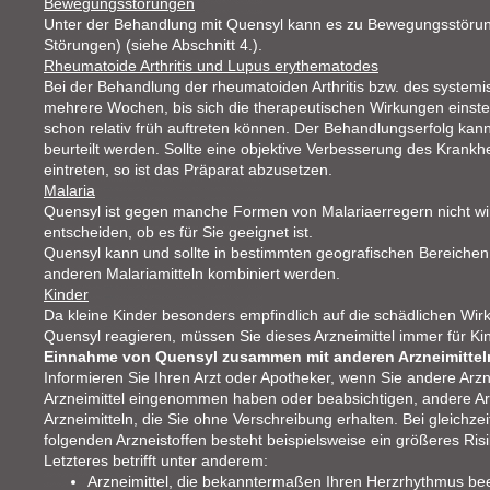
Bewegungsstörungen
Unter der Behandlung mit Quensyl kann es zu Bewegungsstöru
Störungen) (siehe Abschnitt 4.).
Rheumatoide Arthritis und Lupus erythematodes
Bei der Behandlung der rheumatoiden Arthritis bzw. des system
mehrere Wochen, bis sich die therapeutischen Wirkungen einste
schon relativ früh auftreten können. Der Behandlungserfolg ka
beurteilt werden. Sollte eine objektive Verbesserung des Krankh
eintreten, so ist das Präparat abzusetzen.
Malaria
Quensyl ist gegen manche Formen von Malariaerregern nicht wi
entscheiden, ob es für Sie geeignet ist.
Quensyl kann und sollte in bestimmten geografischen Bereichen
anderen Malariamitteln kombiniert werden.
Kinder
Da kleine Kinder besonders empfindlich auf die schädlichen Wi
Quensyl reagieren, müssen Sie dieses Arzneimittel immer für K
Einnahme von Quensyl zusammen mit anderen Arzneimittel
Informieren Sie Ihren Arzt oder Apotheker, wenn Sie andere Arzn
Arzneimittel eingenommen haben oder beabsichtigen, andere Arz
Arzneimitteln, die Sie ohne Verschreibung erhalten. Bei gleichz
folgenden Arzneistoffen besteht beispielsweise ein größeres Ri
Letzteres betrifft unter anderem:
Arzneimittel, die bekanntermaßen Ihren Herzrhythmus beei