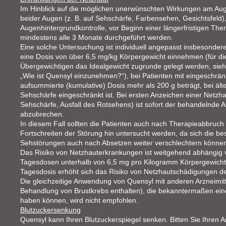
Im Hinblick auf die möglichen unerwünschten Wirkungen am Aug
beider Augen (z. B. auf Sehschärfe, Farbensehen, Gesichtsfeld),
Augenhintergrundkontrolle, vor Beginn einer längerfristigen Th
mindestens alle 3 Monate durchgeführt werden.
Eine solche Untersuchung ist individuell angepasst insbesonder
eine Dosis von über 6,5 mg/kg Körpergewicht einnehmen (für die
Übergewichtigen das Idealgewicht zugrunde gelegt werden, siehe
„Wie ist Quensyl einzunehmen?“), bei Patienten mit eingeschränk
aufsummierte (kumulative) Dosis mehr als 200 g beträgt, bei ält
Sehschärfe eingeschränkt ist. Bei ersten Anzeichen einer Netz
Sehschärfe, Ausfall des Rotsehens) ist sofort der behandelnde 
abzubrechen.
In diesem Fall sollten die Patienten auch nach Therapieabbruc
Fortschreiten der Störung hin untersucht werden, da sich die 
Sehstörungen auch nach Absetzen weiter verschlechtern können 
Das Risiko von Netzhauterkrankungen ist weitgehend abhängig vo
Tagesdosen unterhalb von 6,5 mg pro Kilogramm Körpergewicht
Tagesdosis erhöht sich das Risiko von Netzhautschädigungen de
Die gleichzeitige Anwendung von Quensyl mit anderen Arzneimittel
Behandlung von Brustkrebs enthalten), die bekanntermaßen ein
haben können, wird nicht empfohlen.
Blutzuckersenkung
Quensyl kann Ihren Blutzuckerspiegel senken. Bitten Sie Ihren