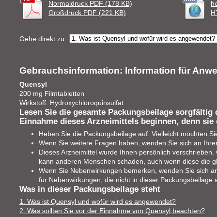
Normaldruck PDF (178 KB)
h
Großdruck PDF (221 KB)
H
Gehe direkt zu
Gebrauchsinformation: Information für Anw
Quensyl
200 mg Filmtabletten
Wirkstoff: Hydroxychloroquinsulfat
Lesen Sie die gesamte Packungsbeilage sorgfältig 
Einnahme dieses Arzneimittels beginnen, denn sie 
Heben Sie die Packungsbeilage auf. Vielleicht möchten Si
Wenn Sie weitere Fragen haben, wenden Sie sich an Ihren
Dieses Arzneimittel wurde Ihnen persönlich verschrieben. G
kann anderen Menschen schaden, auch wenn diese die g
Wenn Sie Nebenwirkungen bemerken, wenden Sie sich an I
für Nebenwirkungen, die nicht in dieser Packungsbeilage 
Was in dieser Packungsbeilage steht
1. Was ist Quensyl und wofür wird es angewendet?
2. Was sollten Sie vor der Einnahme von Quensyl beachten?