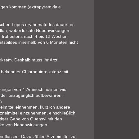
ngen kommen (extrapyramidale
ischen Lupus erythematodes dauert es
llen, wobei leichte Nebenwirkungen
nn frühestens nach 4 bis 12 Wochen
eitsbildes innerhalb von 6 Monaten nicht
rksam. Deshalb muss Ihr Arzt
 bekannter Chloroquinresistenz mit
rkungen von 4-Aminochinolinen wie
inder unzugänglich aufbewahren.
n
eimittel einnehmen, kürzlich andere
neimittel einzunehmen, einschließlich
eitiger Gabe von Quensyl mit den
siko von Nebenwirkungen.
nflussen. Dazu zählen Arzneimittel zur