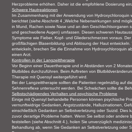
Herzprobleme erhöhen. Daher ist die empfohlene Dosierung ein
Schwere Hautreaktionen
Im Zusammenhang mit der Anwendung von Hydroxychloroquin 
berichtet (siehe Abschnitt 4 „Welche Nebenwirkungen sind mögl
in Mund, Rachen sowie Nase und an den Geschlechtsorganen s
und geschwollene Augen) umfassen. Diesen schweren Hautaussc
Symptome wie Fieber, Kopf- und Gliederschmerzen voraus. Der 
großflächigen Blasenbildung und Ablösung der Haut entwickel
entwickeln, brechen Sie die Einnahme von Hydroxychloroquin a
einen Arzt.
Kontrollen in der Langzeittherapie
Vor Beginn einer Dauertherapie und in Abständen von 2 Monaten i
Blutbildes durchzuführen. Beim Auftreten von Blutbildveränderun
Therapie mit Quensyl weitergeführt wird.
Bei der Langzeittherapie sollten die Patienten regelmäßig auf d
Sehnenreflexe untersucht werden. Bei Schwächen sollte die B
Selbstschädigendes Verhalten und psychische Probleme
Einige mit Quensyl behandelte Personen können psychische Pro
vernunftwidrige Gedanken, Angstzustände, Halluzinationen, Gefü
einschließlich Gedanken an Selbstverletzung oder Suizid. Dies 
zuvor derartige Probleme hatten. Wenn Sie selbst oder andere 
feststellen (siehe Abschnitt 4.), holen Sie unverzüglich medizini
Behandlung ab, wenn Sie Gedanken an Selbstverletzung oder S