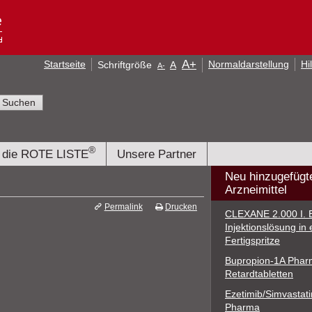
A
+
Startseite
Normaldarstellung
Hi
Schriftgröße
A
A
-
®
 die ROTE LISTE
Unsere Partner
Neu hinzugefügt
Arzneimittel
Permalink
Drucken
CLEXANE 2.000 I. E.
Injektionslösung in 
Fertigspritze
Bupropion-1A Phar
Retardtabletten
Ezetimib/Simvastat
Pharma