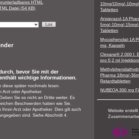
erunterladbares HTML
10mg/10mg/-10mg
TML Datei (54 KB)
Tabletten
Aripiprazol-1A Pha
5mg/-10mg/-15mg/
Tabletten
Mycophenolat-1A 
ender
mg, Kapseln
Clexane® 2.000 I. 
pro 0,2 ml Injektio
Methylphenidathydr
durch, bevor Sie mit der
Pharma 18mg/-36
enthält wichtige Informationen.
Retardtabletten
e diese später nochmals lesen.
NUBEQA 300 mg Fil
 Arzt oder Apotheker.
eben Sie es nicht an Dritte weiter. Es
leichen Beschwerden haben wie Sie.
hren Arzt oder Apotheker. Dies gilt auch
Website erstellt
angegeben sind. Siehe Abschnitt 4.
Zusammenarbei