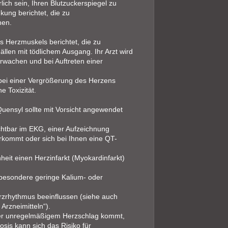
lich sein, Ihren Blutzuckerspiegel zu
kung berichtet, die zu
nen.
 Herzmuskels berichtet, die zu
llen mit tödlichem Ausgang. Ihr Arzt wird
rwachen und bei Auftreten einer
bei einer Vergrößerung des Herzens
e Toxizität.
ensyl sollte mit Vorsicht angewendet
ichtbar im EKG, einer Aufzeichnung
vorkommt oder sich bei Ihnen eine QT-
eit einen Herzinfarkt (Myokardinfarkt)
nsbesondere geringe Kalium- oder
rzrhythmus beeinflussen (siehe auch
rzneimitteln“).
er unregelmäßigem Herzschlag kommt,
osis kann sich das Risiko für