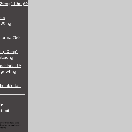
/20mg/-10mg/40mg/-10mg/80mg
rma
-30mg
Pharma 250
E. (20 mg)
nslösung
ochlorid-1A
mg/-54mg
mtabletten
 in
t mit