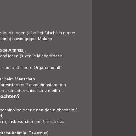
rkrankungen (also bei fälschlich gegen
stems) sowie gegen Malaria.
e Arthritis),
dlichen (juvenile idiopathische
Haut und innere Organe betrifft
ier beim Menschen
uinresistenten Plasmodienstämmen.
fisch unterschiedlich verteilt ist.
eachten?
ochinoline oder einen der in Abschnitt 6.
d,
ie), insbesondere im Bereich des
ische Anämie, Favismus),