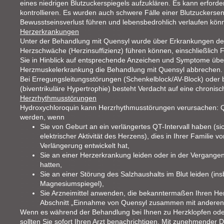
eines niedrigen Blutzuckerspiegels aufzuklären. Es kann erforder
kontrollieren. Es wurden auch schwere Fälle einer Blutzuckersen
Bewusstseinsverlust führen und lebensbedrohlich verlaufen kön
Herzerkrankungen
Unter der Behandlung mit Quensyl wurde über Erkrankungen des
Herzschwäche (Herzinsuffizienz) führen können, einschließlich Fä
Sie in Hinblick auf entsprechende Anzeichen und Symptome übe
Herzmuskelerkrankung die Behandlung mit Quensyl abbrechen.
Bei Erregungsleitungsstörungen (Schenkelblock/AV-Block) oder 
(biventrikuläre Hypertrophie) besteht Verdacht auf eine chronisch
Herzrhythmusstörungen
Hydroxychloroquin kann Herzrhythmusstörungen verursachen: Qu
werden, wenn
Sie von Geburt an ein verlängertes QT-Intervall haben (s
elektrischer Aktivität des Herzens), dies in Ihrer Familie 
Verlängerung entwickelt hat,
Sie an einer Herzerkrankung leiden oder in der Vergangenh
hatten,
Sie an einer Störung des Salzhaushalts im Blut leiden (i
Magnesiumspiegel),
Sie Arzneimittel anwenden, die bekanntermaßen Ihren He
Abschnitt „Einnahme von Quensyl zusammen mit anderen A
Wenn es während der Behandlung bei Ihnen zu Herzklopfen od
sollten Sie sofort Ihren Arzt benachrichtigen. Mit zunehmender D