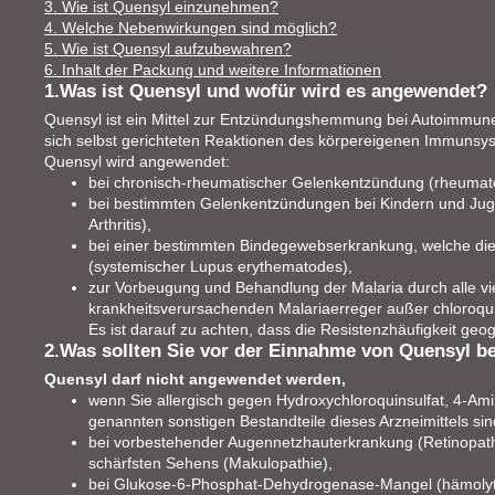
3. Wie ist Quensyl einzunehmen?
4. Welche Nebenwirkungen sind möglich?
5. Wie ist Quensyl aufzubewahren?
6. Inhalt der Packung und weitere Informationen
1.Was ist Quensyl und wofür wird es angewendet?
Quensyl ist ein Mittel zur Entzündungshemmung bei Autoimmune
sich selbst gerichteten Reaktionen des körpereigenen Immunsy
Quensyl wird angewendet:
bei chronisch-rheumatischer Gelenkentzündung (rheumatoid
bei bestimmten Gelenkentzündungen bei Kindern und Jugen
Arthritis),
bei einer bestimmten Bindegewebserkrankung, welche die 
(systemischer Lupus erythematodes),
zur Vorbeugung und Behandlung der Malaria durch alle v
krankheitsverursachenden Malariaerreger außer chloroq
Es ist darauf zu achten, dass die Resistenzhäufigkeit geogra
2.Was sollten Sie vor der Einnahme von Quensyl b
Quensyl darf nicht angewendet werden,
wenn Sie allergisch gegen Hydroxychloroquinsulfat, 4-Amin
genannten sonstigen Bestandteile dieses Arzneimittels sin
bei vorbestehender Augennetzhauterkrankung (Retinopath
schärfsten Sehens (Makulopathie),
bei Glukose-6-Phosphat-Dehydrogenase-Mangel (hämolyt