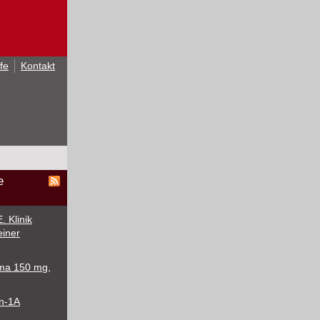
lfe
Kontakt
e
 Klinik
einer
ma 150 mg,
in-1A