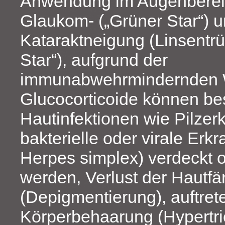
Anwendung im Augenbereic
Glaukom- („Grüner Star“) 
Kataraktneigung (Linsentr
Star“), aufgrund der
immunabwehrmindernden 
Glucocorticoide können b
Hautinfektionen wie Pilzer
bakterielle oder virale Erk
Herpes simplex) verdeckt o
werden, Verlust der Hautf
(Depigmentierung), auftre
Körperbehaarung (Hypertri