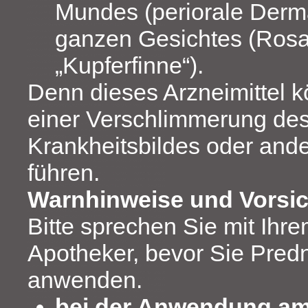
Mundes (periorale Derma
ganzen Gesichtes (Ros
„Kupferfinne“).
Denn dieses Arzneimittel k
einer Verschlimmerung de
Krankheitsbildes oder an
führen.
Warnhinweise und Vors
Bitte sprechen Sie mit Ihre
Apotheker, bevor Sie Predn
anwenden.
bei der Anwendung a