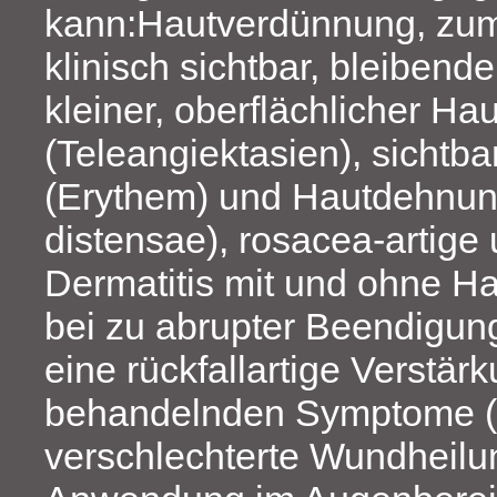
kann:Hautverdünnung, zum 
klinisch sichtbar, bleibend
kleiner, oberflächlicher Ha
(Teleangiektasien), sichtb
(Erythem) und Hautdehnung
distensae), rosacea-artige 
Dermatitis mit und ohne H
bei zu abrupter Beendigun
eine rückfallartige Verstär
behandelnden Symp­tome (
verschlechterte Wundheilun