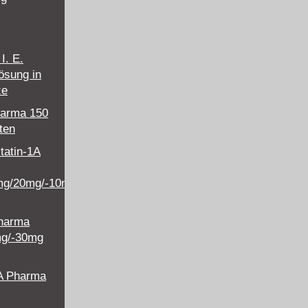
I. E.
lösung in
ze
harma 150
ten
tatin-1A
mg/20mg/-10mg/40mg/-10mg/80mg
Pharma
mg/-30mg
A Pharma