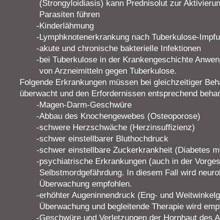
(Strongyloidiasis) kann Prednisolut zur Aktivie
Parasiten führen
Kinderlähmung
Lymphknotenerkrankung nach Tuberkulose-Impf
akute und chronische bakterielle Infektionen
bei Tuberkulose in der Krankengeschichte Anwend
von Arzneimitteln gegen Tuberkulose.
Folgende Erkrankungen müssen bei gleichzeitiger Beha
überwacht und den Erfordernissen entsprechend behan
Magen-Darm-Geschwüre
Abbau des Knochengewebes (Osteoporose)
schwere Herzschwäche (Herzinsuffizienz)
schwer einstellbarer Bluthochdruck
schwer einstellbare Zuckerkrankheit (Diabetes me
psychiatrische Erkrankungen (auch in der Vorgesc
Selbstmordgefährdung. In diesem Fall wird neuro
Überwachung empfohlen.
erhöhter Augeninnendruck (Eng- und Weitwinkelg
Überwachung und begleitende Therapie wird emp
Geschwüre und Verletzungen der Hornhaut des 