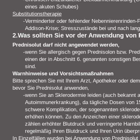
eines akuten Schubes)
Substitutionstherapie
Verminderter oder fehlender Nebennierenrinden-F
Addison-Krise; Stresszustände bei und nach langfr
2.Was sollten Sie vor der Anwendung von 
Prednisolut darf nicht angewendet werden,
wenn Sie allergisch gegen Prednisolon bzw. Pre
einen der in Abschnitt 6. genannten sonstigen Bes
sind.
Warnhinweise und Vorsichtsmaßnahmen
Bitte sprechen Sie mit Ihrem Arzt, Apotheker oder de
bevor Sie Prednisolut anwenden,
wenn Sie an Sklerodermie leiden (auch bekannt a
Autoimmunerkrankung), da tägliche Dosen von 15
schwere Komplikation, der sogenannten sklerode
erhöhen können. Zu den Anzeichen einer sklerod
zählen erhöhter Blutdruck und verringerte Harnbi
regelmäßig Ihren Blutdruck und Ihren Urin überpr
In Einzelfällen wurden bei Anwendung von Prednisolut