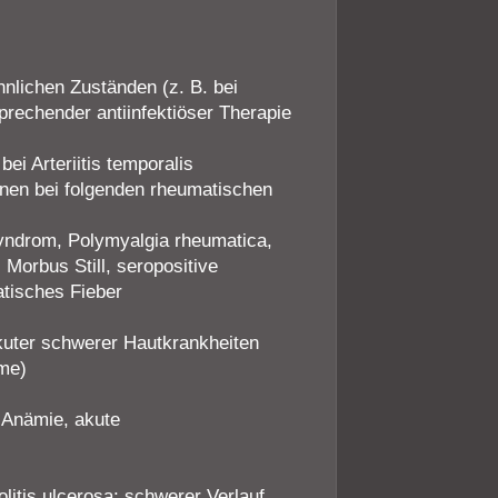
nlichen Zuständen (z. B. bei
prechender antiinfektiöser Therapie
ei Arteriitis temporalis
onen bei folgenden rheumatischen
Syndrom, Polymyalgia rheumatica,
. Morbus Still, seropositive
atisches Fieber
kuter schwerer Hautkrankheiten
me)
 Anämie, akute
itis ulcerosa; schwerer Verlauf