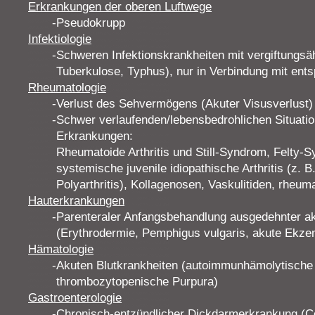
Erkrankungen der oberen Luftwege
Pseudokrupp
Infektiologie
Schweren Infektionskrankheiten mit vergiftungsäh
Tuberkulose, Typhus), nur in Verbindung mit ents
Rheumatologie
Verlust des Sehvermögens (Akuter Visusverlust) b
Schwer verlaufenden/lebensbedrohlichen Situati
Erkrankungen:
Rheumatoide Arthritis und Still-Syndrom, Felty-
systemische juvenile idiopathische Arthritis (z. B
Polyarthritis), Kollagenosen, Vaskulitiden, rheum
Hauterkrankungen
Parenteraler Anfangsbehandlung ausgedehnter a
(Erythrodermie, Pemphigus vulgaris, akute Ekze
Hämatologie
Akuten Blutkrankheiten (autoimmunhämolytische
thrombozytopenische Purpura)
Gastroenterologie
Chronisch-entzündlicher Dickdarmerkrankung (Col