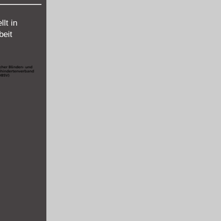
lt in
eit