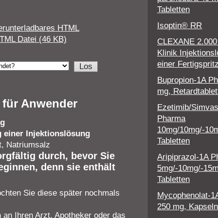
Tabletten
Isoptin® RR
erunterladbares HTML
TML Datei (46 KB)
CLEXANE 2.000 
Klinik Injektions
einer Fertigsprit
Bupropion-1A P
mg, Retardtablet
 für Anwender
Ezetimib/Simvas
Pharma
g
10mg/10mg/-10
 einer Injektionslösung
Tabletten
, Natriumsalz
gfältig durch, bevor Sie
Aripiprazol-1A 
ginnen, denn sie enthält
5mg/-10mg/-15
Tabletten
öchten Sie diese später nochmals
Mycophenolat-1
250 mg, Kapseln
an Ihren Arzt, Apotheker oder das