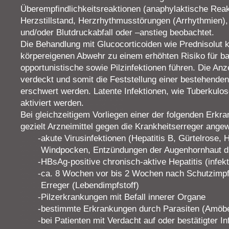
Überempfindlichkeitsreaktionen (anaphylaktische Reak
Herzstillstand, Herzrhythmusstörungen (Arrhythmien
und/oder Blutdruckabfall oder –anstieg beobachtet.
Die Behandlung mit Glucocorticoiden wie Prednisolut
körpereigenen Abwehr zu einem erhöhten Risiko für bakt
opportunistische sowie Pilzinfektionen führen. Die Anz
verdeckt und somit die Feststellung einer bestehenden
erschwert werden. Latente Infektionen, wie Tuberkulos
aktiviert werden.
Bei gleichzeitigem Vorliegen einer der folgenden Erkr
gezielt Arzneimittel gegen die Krankheitserreger ang
akute Virusinfektionen (Hepatitis B, Gürtelrose, 
Windpocken, Entzündungen der Augenhornhaut d
HBsAg-positive chronisch-aktive Hepatitis (infe
ca. 8 Wochen vor bis 2 Wochen nach Schutzimp
Erreger (Lebendimpfstoff)
Pilzerkrankungen mit Befall innerer Organe
bestimmte Erkrankungen durch Parasiten (Amöbe
bei Patienten mit Verdacht auf oder bestätigter 