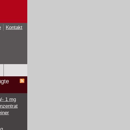
e
Kontakt
ügte
g/- 1 mg
onzentrat
einer
mg