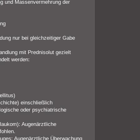
rung und Massenvermehrung der
ung
ung nur bei gleichzeitiger Gabe
ndlung mit Prednisolut gezielt
delt werden:
llitus)
hichte) einschließlich
logische oder psychiatrische
laukom): Augenärztliche
fohlen.
Auges: Augenärztliche Überwachung