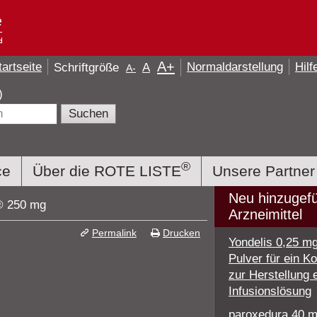
A
+
tartseite
Normaldarstellung
Hilf
Schriftgröße
A
A
-
e)
®
ce
Über die ROTE LISTE
Unsere Partner
Neu hinzugef
® 250 mg
Arzneimittel
Permalink
Drucken
Yondelis 0,25 m
Pulver für ein K
zur Herstellung 
Infusionslösung
paroxedura 40 