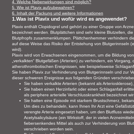
4. Welche Nebenwirkungen sind möglich?
5. Wie ist Plavix aufzubewahren?
6. Inhalt der Packung und weitere Informationen
1.Was ist Plavix und wofür wird es angewendet?
Plavix enthält Clopidogrel und gehört zu einer Gruppe von Arzne
bezeichnet werden. Blutplättchen sind sehr kleine Blutzellen, di
Blutpfropfs zusammenklumpen. Plättchenhemmer verhindern d
auf diese Weise das Risiko der Entstehung von Blutgerinnseln 
wird).
Plavix wird von Erwachsenen eingenommen, um die Bildung von 
„verkalkten“ Blutgefäßen (Arterien) zu verhindern, ein Vorgang
atherothrombotischen Ereignissen, wie beispielsweise Schlaganfa
Sie haben Plavix zur Verhinderung von Blutgerinnseln und zur Ve
dieser schweren Ereignisse aus folgenden Gründen verschrie
Sie haben verkalkte Arterien (bekannt als Arteriosklerose)
Sie haben einen Herzinfarkt oder einen Schlaganfall erlitte
als periphere arterielle Verschlusskrankheit bezeichnet wi
Sie hatten eine Episode mit starkem Brustschmerz, bekannt
Um dies zu behandeln, kann Ihnen Ihr Arzt eine Gefäßstüt
verengte Arterie eingesetzt haben, um den Blutfluss wiede
Acetylsalicylsäure (ein Wirkstoff, der in vielen Arzneimitt
fiebersenkendes Mittel als auch zur Verhinderung von Blut
verschrieben worden sein.