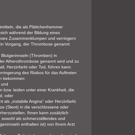
imitteln, die als Plättchenhemmer
e sich während der Bildung eines
ieses Zusammenklumpen und verringern
(ein Vorgang, der Thrombose genannt
Blutgerinnseln (Thromben) in
, der Atherothrombose genannt wird und zu
ll, Herzinfarkt oder Tod, führen kann.
rringerung des Risikos für das Auftreten
ben bekommen:
, und
n bzw. leiden unter einer Krankheit, die
rd, oder
 als „instabile Angina“ oder Herzinfarkt.
ze (Stent) in die verschlossene oder
rherzustellen. Ihnen kann zusätzlich
eln sowohl als schmerzstillendes und
gerinnseln enthalten ist) von Ihrem Arzt