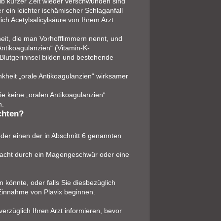
lb kurzer Zeit wieder verschwunden sind
r ein leichter ischämischer Schlaganfall
ch Acetylsalicylsäure von Ihrem Arzt
eit, die man Vorhofflimmern nennt, und
Antikoagulanzien“ (Vitamin-K-
 Blutgerinnsel bilden und bestehende
nkheit „orale Antikoagulanzien“ wirksamer
ie keine „oralen Antikoagulanzien“
n.
chten?
oder einen der in Abschnitt 6 genannten
rsacht durch ein Magengeschwür oder eine
n könnte, oder falls Sie diesbezüglich
r Einnahme von Plavix beginnen.
erzüglich Ihren Arzt informieren, bevor