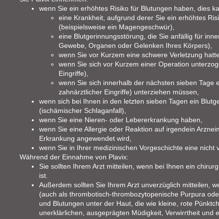
wenn Sie ein erhöhtes Risiko für Blutungen haben, dies ka
eine Krankheit, aufgrund derer Sie ein erhöhtes Ris
(beispielsweise ein Magengeschwür),
eine Blutgerinnungsstörung, die Sie anfällig für inn
Gewebe, Organen oder Gelenken Ihres Körpers),
wenn Sie vor Kurzem eine schwere Verletzung hatt
wenn Sie sich vor Kurzem einer Operation unterzoge
Eingriffe),
wenn Sie sich innerhalb der nächsten sieben Tage e
zahnärztlicher Eingriffe) unterziehen müssen,
wenn sich bei Ihnen in den letzten sieben Tagen ein Blutger
(ischämischer Schlaganfall),
wenn Sie eine Nieren- oder Lebererkrankung haben,
wenn Sie eine Allergie oder Reaktion auf irgendein Arzneim
Erkrankung angewendet wird,
wenn Sie in Ihrer medizinischen Vorgeschichte eine nicht 
Während der Einnahme von Plavix:
Sie sollten Ihrem Arzt mitteilen, wenn bei Ihnen ein chirurg
ist.
Außerdem sollten Sie Ihrem Arzt unverzüglich mitteilen, w
(auch als thrombotisch-thrombozytopenische Purpura oder
und Blutungen unter der Haut, die wie kleine, rote Pünktc
unerklärlichen, ausgeprägten Müdigkeit, Verwirrtheit und 