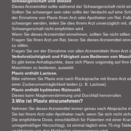
Schwangerschaft und Stillzeit
Dieses Arzneimittel sollte während der Schwangerschaft nicht
Sollten Sie schwanger sein oder sollte der Verdacht auf eine Sc
der Einnahme von Plavix Ihren Arzt oder Apotheker um Rat. Fal
schwanger werden, teilen Sie dies Ihrem Arzt unverzüglich mit,
Schwangerschaft nicht empfohlen wird.
Wenn Sie dieses Arzneimittel einnehmen, sollten Sie nicht stillen
Fragen Sie Ihren Arzt um Rat, bevor Sie dieses Arzneimittel ein
zu stillen.
Fragen Sie vor der Einnahme von allen Arzneimitteln Ihren Arzt
Verkehrstüchtigkeit und Fähigkeit zum Bedienen von Masc
Es gibt keine Anhaltspunkte, dass sich Plavix ungünstig auf Ihre 
Maschinen zu bedienen, auswirkt.
Plavix enthält Lactose.
Bitte nehmen Sie Plavix erst nach Rücksprache mit Ihrem Arzt ei
einer Zuckerunverträglichkeit leiden (z. B. Lactose).
Plavix enthält hydriertes Rizinusöl.
Dieses kann Magenverstimmung und Durchfall hervorrufen.
3.Wie ist Plavix einzunehmen?
Nehmen Sie dieses Arzneimittel immer genau nach Absprache mi
Sie bei Ihrem Arzt oder Apotheker nach, wenn Sie sich nicht sich
Die empfohlene Dosis, einschließlich für Patienten mit einer Kra
unregelmäßiger Herzschlag), ist einmal täglich eine 75-mg-Tablett
unabhängig von den Mahlzeiten eingenommen wird.