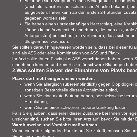
Bei Ihnen sind Symptome eines Schlaganfalls, die innerha
(auch als transitorische ischämische Attacke bekannt), ode
aufgetreten. Ihnen kann ab den ersten 24 Stunden zusätzli
gegeben worden sein.
Sie haben einen unregelmäßigen Herzschlag, eine Krankh
können keine Arzneimittel einnehmen, die man als „orale 
Antagonisten) bezeichnet, die verhindern, dass sich neue
Blutgerinnsel wachsen.
Sie sollten darauf hingewiesen worden sein, dass bei dieser Kra
sind als ASS oder eine Kombination von ASS und Plavix.
Ihr Arzt sollte Ihnen Plavix plus ASS verschrieben haben, wenn S
einnehmen können und kein Risiko für schwere Blutungen habe
2.Was sollten Sie vor der Einnahme von Plavix bea
Plavix darf nicht eingenommen werden,
wenn Sie allergisch (überempfindlich) gegen Clopidogrel 
sonstigen Bestandteile dieses Arzneimittels sind,
wenn Sie eine akute Blutung haben, beispielsweise veru
Hirnblutung,
wenn Sie an einer schweren Lebererkrankung leiden.
Falls Sie glauben, dass einer dieser Zustände bei Ihnen vorliege
unsicher sind, suchen Sie bitte Ihren Arzt auf, bevor Sie mit de
Warnhinweise und Vorsichtsmaßnahmen
Wenn einer der folgenden Punkte auf Sie zutrifft, müssen Sie unv
Sie Plavix einnehmen: