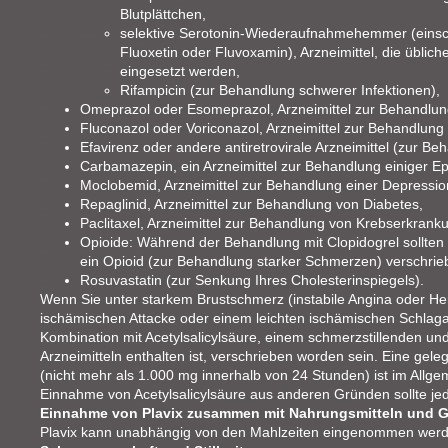
Blutplättchen,
selektive Serotonin-Wiederaufnahmehemmer (einschl
Fluoxetin oder Fluvoxamin), Arzneimittel, die übli
eingesetzt werden,
Rifampicin (zur Behandlung schwerer Infektionen),
Omeprazol oder Esomeprazol, Arzneimittel zur Behandl
Fluconazol oder Voriconazol, Arzneimittel zur Behandlung 
Efavirenz oder andere antiretrovirale Arzneimittel (zur Be
Carbamazepin, ein Arzneimittel zur Behandlung einiger Ep
Moclobemid, Arzneimittel zur Behandlung einer Depressio
Repaglinid, Arzneimittel zur Behandlung von Diabetes,
Paclitaxel, Arzneimittel zur Behandlung von Krebserkrank
Opioide: Während der Behandlung mit Clopidogrel sollten S
ein Opioid (zur Behandlung starker Schmerzen) verschrie
Rosuvastatin (zur Senkung Ihres Cholesterinspiegels).
Wenn Sie unter starkem Brustschmerz (instabile Angina oder Herz
ischämischen Attacke oder einem leichten ischämischen Schlaganfa
Kombination mit Acetylsalicylsäure, einem schmerzstillenden und
Arzneimitteln enthalten ist, verschrieben worden sein. Eine gele
(nicht mehr als 1.000 mg innerhalb von 24 Stunden) ist im Allge
Einnahme von Acetylsalicylsäure aus anderen Gründen sollte je
Einnahme von Plavix zusammen mit Nahrungsmitteln und 
Plavix kann unabhängig von den Mahlzeiten eingenommen werd