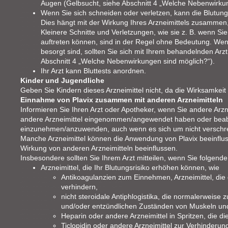
Augen (Gelbsucht, siehe Abschnitt 4 „Welche Nebenwirku
Wenn Sie sich schneiden oder verletzen, kann die Blutung
Dies hängt mit der Wirkung Ihres Arzneimittels zusammen
Kleinere Schnitte und Verletzungen, wie sie z. B. wenn S
auftreten können, sind in der Regel ohne Bedeutung. Wen
besorgt sind, sollten Sie sich mit Ihrem behandelnden Arz
Abschnitt 4 „Welche Nebenwirkungen sind möglich?“).
Ihr Arzt kann Bluttests anordnen.
Kinder und Jugendliche
Geben Sie Kindern dieses Arzneimittel nicht, da die Wirksamkeit 
Einnahme von Plavix zusammen mit anderen Arzneimitteln
Informieren Sie Ihren Arzt oder Apotheker, wenn Sie andere Arz
andere Arzneimittel eingenommen/angewendet haben oder beabsi
einzunehmen/anzuwenden, auch wenn es sich um nicht verschreib
Manche Arzneimittel können die Anwendung von Plavix beeinflu
Wirkung von anderen Arzneimitteln beeinflussen.
Insbesondere sollten Sie Ihrem Arzt mitteilen, wenn Sie folgend
Arzneimittel, die Ihr Blutungsrisiko erhöhen können, wie
Antikoagulanzien zum Einnehmen, Arzneimittel, die 
verhindern,
nicht steroidale Antiphlogistika, die normalerweis
und/oder entzündlichen Zuständen von Muskeln u
Heparin oder andere Arzneimittel in Spritzen, die di
Ticlopidin oder andere Arzneimittel zur Verhinde