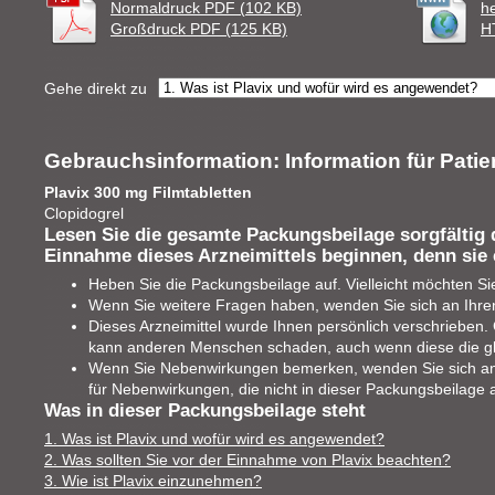
Normaldruck PDF (102 KB)
h
Großdruck PDF (125 KB)
H
Gehe direkt zu
Gebrauchsinformation: Information für Patie
Plavix 300 mg Filmtabletten
Clopidogrel
Lesen Sie die gesamte Packungsbeilage sorgfältig 
Einnahme dieses Arzneimittels beginnen, denn sie 
Heben Sie die Packungsbeilage auf. Vielleicht möchten Si
Wenn Sie weitere Fragen haben, wenden Sie sich an Ihren
Dieses Arzneimittel wurde Ihnen persönlich verschrieben. G
kann anderen Menschen schaden, auch wenn diese die g
Wenn Sie Nebenwirkungen bemerken, wenden Sie sich an I
für Nebenwirkungen, die nicht in dieser Packungsbeilage 
Was in dieser Packungsbeilage steht
1. Was ist Plavix und wofür wird es angewendet?
2. Was sollten Sie vor der Einnahme von Plavix beachten?
3. Wie ist Plavix einzunehmen?