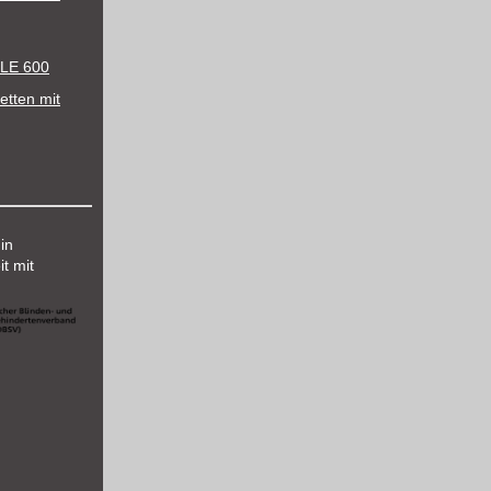
LE 600
etten mit
 in
t mit