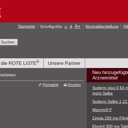
A
+
Startseite
Normaldarstellung
Hi
Schriftgröße
A
A
-
®
 die ROTE LISTE
Unsere Partner
Neu hinzugefügt
tabletten
Arzneimittel
Permalink
Drucken
Soderm plus 0,64 m
mg/g Salbe
Soderm Salbe 1,22
Mezym® F
Zejula 100 mg Filmt
Elontril 300 mg Tabl