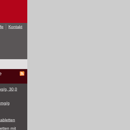
lfe
Kontakt
e
g/g, 30,0
 mg/g
abletten
etten mit