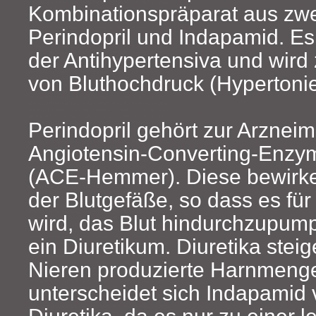
Kombinationspräparat aus zwei
Perindopril und Indapamid. Es
der Antihypertensiva und wird
von Bluthochdruck (Hypertonie
Perindopril gehört zur Arzneimi
Angiotensin-Converting-Enz
(ACE‑Hemmer). Diese bewirke
der Blutgefäße, so dass es für
wird, das Blut hindurchzupump
ein Diuretikum. Diuretika stei
Nieren produzierte Harnmeng
unterscheidet sich Indapamid
Diuretika, da es nur zu einer 