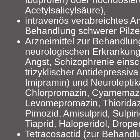
Acetylsalicylsäure),
intravenös verabreichtes A
Behandlung schwerer Pilze
Arzneimittel zur Behandlun
neurologischen Erkrankung
Angst, Schizophrenie einsch
trizyklischer Antidepressiva 
Imipramin) und Neuroleptika
Chlorpromazin, Cyamemaz
Levomepromazin, Thioridazi
Pimozid, Amisulprid, Sulpiri
Tiaprid, Haloperidol, Droper
Tetracosactid (zur Behand