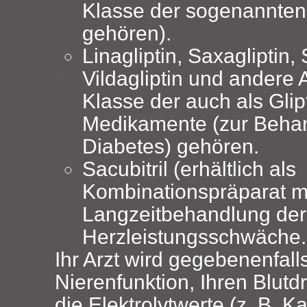
Klasse der sogenannten
gehören).
Linagliptin, Saxagliptin, S
Vildagliptin und andere A
Klasse der auch als Gli
Medikamente (zur Beha
Diabetes) gehören.
Sacubitril (erhältlich als
Kombinationspräparat mi
Langzeitbehandlung der
Herzleistungsschwäche.
Ihr Arzt wird gegebenenfalls
Nierenfunktion, Ihren Blutd
die Elektrolytwerte (z. B. K