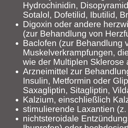
Hydrochinidin, Disopyrami
Sotalol, Dofetilid, Ibutilid, B
Digoxin oder andere herzw
(zur Behandlung von Herzf
Baclofen (zur Behandlung 
Muskelverkrampfungen, die
wie der Multiplen Sklerose a
Arzneimittel zur Behandlun
Insulin, Metformin oder Glipt
Saxagliptin, Sitagliptin, Vild
Kalzium, einschließlich Ka
stimulierende Laxantien (z.
nichtsteroidale Entzündun
Ibuprofen) oder hochdosierte