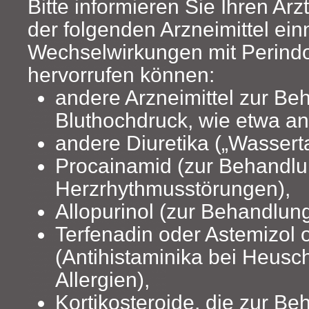
Bitte informieren Sie Ihren Arz
der folgenden Arzneimittel ei
Wechselwirkungen mit Perindo
hervorrufen können:
andere Arzneimittel zur Be
Bluthochdruck, wie etwa 
andere Diuretika („Wasserta
Procainamid (zur Behandl
Herzrhythmusstörungen),
Allopurinol (zur Behandlung
Terfenadin oder Astemizol 
(Antihistaminika bei Heusc
Allergien),
Kortikosteroide, die zur B