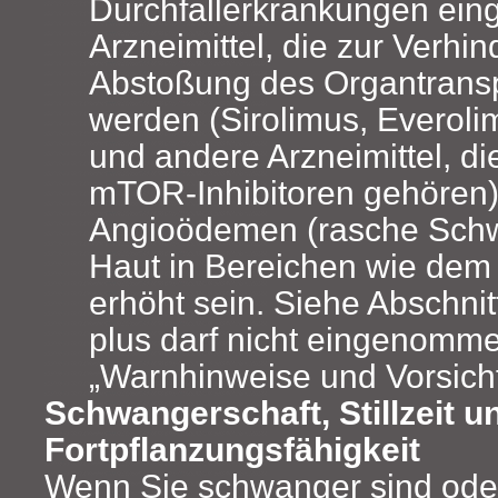
Durchfallerkrankungen eing
Arzneimittel, die zur Verhi
Abstoßung des Organtransp
werden (Sirolimus, Everoli
und andere Arzneimittel, di
mTOR-Inhibitoren gehören)
Angioödemen (rasche Schw
Haut in Bereichen wie dem
erhöht sein. Siehe Abschnit
plus darf nicht eingenomm
„Warnhinweise und Vorsic
Schwangerschaft, Stillzeit u
Fortpflanzungsfähigkeit
Wenn Sie schwanger sind oder