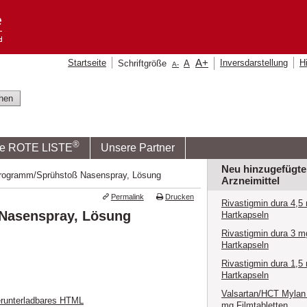
A
+
Startseite
Inversdarstellung
Hi
Schriftgröße
A
A
-
®
ie ROTE LISTE
Unsere Partner
Neu hinzugefügte
krogramm/Sprühstoß Nasenspray, Lösung
Arzneimittel
Permalink
Drucken
Rivastigmin dura 4,5
 Nasenspray, Lösung
Hartkapseln
Rivastigmin dura 3 m
Hartkapseln
Rivastigmin dura 1,5
Hartkapseln
Valsartan/HCT Mylan
runterladbares HTML
mg Filmtabletten