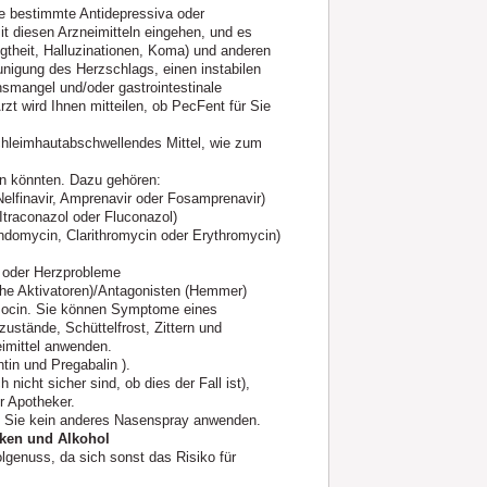
ie bestimmte Antidepressiva oder
 diesen Arzneimitteln eingehen, und es
gtheit, Halluzinationen, Koma) und anderen
nigung des Herzschlags, einen instabilen
nsmangel und/oder gastrointestinale
zt wird Ihnen mitteilen, ob PecFent für Sie
chleimhautabschwellendes Mittel, wie zum
en könnten. Dazu gehören:
 Nelfinavir, Amprenavir oder Fosamprenavir)
Itraconazol oder Fluconazol)
eandomycin, Clarithromycin oder Erythromycin)
k oder Herzprobleme
che Aktivatoren)/Antagonisten (Hemmer)
azocin. Sie können Symptome eines
ustände, Schüttelfrost, Zittern und
imittel anwenden.
in und Pregabalin ).
nicht sicher sind, ob dies der Fall ist),
r Apotheker.
 Sie kein anderes Nasenspray anwenden.
ken und Alkohol
genuss, da sich sonst das Risiko für