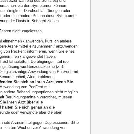
aussetzer während des Schlafes) und
verursachen. Zu den Symptomen können
rzatmigkeit, Durchschlafstörungen oder
st oder eine andere Person diese Symptome
erung der Dosis in Betracht ziehen.
Jahren nicht zugelassen.
tel einnehmen / anwenden, kürzlich andere
dere Arzneimittel einzunehmen / anzuwenden.
g von PecFent informieren, wenn Sie eines
ingenommen / angewendet haben:
l Schlaftabletten, Beruhigungsmittel (so
 Angstlösung wie Benzodiazepine (z.B.
 Die gleichzeitige Anwendung von PecFent mit
on Benommenheit, Atemproblemen
enden Sie sich an Ihren Arzt, wenn Sie
ge Anwendung von PecFent mit
n andere Behandlungsoptionen nicht möglich
mit Beruhigungsmitteln verordnet, müssen
Sie Ihren Arzt über alle
halten Sie sich genau an die
reunde oder Verwandte über die oben
ete Arzneimittel gegen Depressionen. Bitte
iden letzten Wochen vor Anwendung von