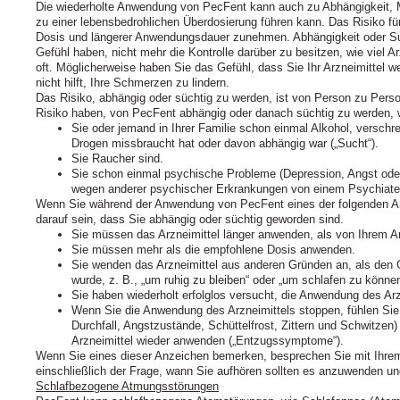
Die wiederholte Anwendung von PecFent kann auch zu Abhängigkeit, 
zu einer lebensbedrohlichen Überdosierung führen kann. Das Risiko f
Dosis und längerer Anwendungsdauer zunehmen. Abhängigkeit oder Su
Gefühl haben, nicht mehr die Kontrolle darüber zu besitzen, wie viel 
oft. Möglicherweise haben Sie das Gefühl, dass Sie Ihr Arzneimittel
nicht hilft, Ihre Schmerzen zu lindern.
Das Risiko, abhängig oder süchtig zu werden, ist von Person zu Perso
Risiko haben, von PecFent abhängig oder danach süchtig zu werden,
Sie oder jemand in Ihrer Familie schon einmal Alkohol, verschrei
Drogen missbraucht hat oder davon abhängig war („Sucht“).
Sie Raucher sind.
Sie schon einmal psychische Probleme (Depression, Angst oder 
wegen anderer psychischer Erkrankungen von einem Psychiate
Wenn Sie während der Anwendung von PecFent eines der folgenden An
darauf sein, dass Sie abhängig oder süchtig geworden sind.
Sie müssen das Arzneimittel länger anwenden, als von Ihrem A
Sie müssen mehr als die empfohlene Dosis anwenden.
Sie wenden das Arzneimittel aus anderen Gründen an, als den
wurde, z. B., „um ruhig zu bleiben“ oder „um schlafen zu können
Sie haben wiederholt erfolglos versucht, die Anwendung des Arz
Wenn Sie die Anwendung des Arzneimittels stoppen, fühlen Sie 
Durchfall, Angstzustände, Schüttelfrost, Zittern und Schwitzen
Arzneimittel wieder anwenden („Entzugssymptome“).
Wenn Sie eines dieser Anzeichen bemerken, besprechen Sie mit Ihrem
einschließlich der Frage, wann Sie aufhören sollten es anzuwenden un
Schlafbezogene Atmungsstörungen