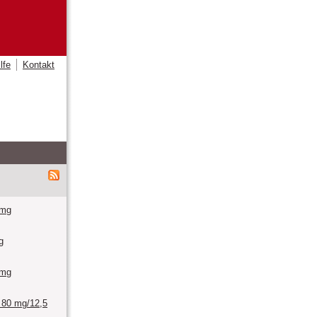
lfe
Kontakt
 mg
g
 mg
 80 mg/12,5