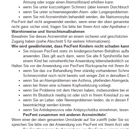
Atmung oder sogar einen Atemstillstand erhöhen kann.
wenn Sie unter kurzzeitigem Schmerz (aber keinem Durchbruch
wenn Sie unter schwerwiegenden Atem- oder Lungenproblemen 
wenn Sie mit Arzneimitteln behandelt werden, die Natriumoxybat
PecFent darf nicht angewendet werden, wenn einer der oben genannten
nicht ganz sicher sind, fragen Sie bitte bei Ihrem Arzt oder Apotheke
Warnhinweise und Vorsichtsmaßnahmen
Bewahren Sie dieses Arzneimittel an einem sicheren und geschützten
Zugang haben (siehe Abschnitt 5 für weitere Informationen).
Wie wird gewährleistet, dass PecFent Kindern nicht schaden kan
Sie müssen PecFent stets im kindergesicherten Behältnis aufb
anwenden. Dies gilt auch dann, wenn Sie alle 8 Sprühstöße ber
einem Kind bei versehentlicher Anwendung lebensbedrohlich se
Halten Sie vor der Anwendung von PecFent Rücksprache mit Ihrem Arz
wenn Sie das zur Behandlung Ihrer ständig vorhandenen Schme
Schmerzmittel noch nicht bereits seit einiger Zeit in derselbe
wenn Sie an Atemproblemen wie Asthma, pfeifenden Atemgeräus
wenn bei Ihnen eine schwere Kopfverletzung vorliegt.
wenn Sie Probleme mit dem Herzen haben, insbesondere bei e
wenn Ihr Blutdruck niedrig ist oder sich in Ihrem Kreislauf zu we
wenn Sie an Leber- oder Nierenproblemen leiden, da in diesen 
beeinträchtigt werden könnte.
wenn Sie Antidepressiva oder Antipsychotika einnehmen, lesen S
PecFent zusammen mit anderen Arzneimitteln
“.
Wenn einer der oben genannten Umstände auf Sie zutrifft (oder Sie sich 
sprechen Sie bitte vor der Anwendung von PecFent mit Ihrem Arzt ode