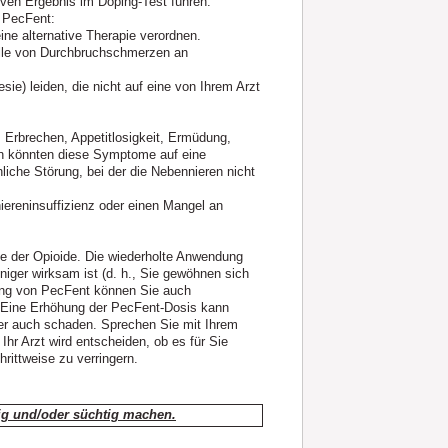
ven Ergebnis im Doping-Test führen.
 PecFent:
ine alternative Therapie verordnen.
älle von Durchbruchschmerzen an
e) leiden, die nicht auf eine von Ihrem Arzt
Erbrechen, Appetitlosigkeit, Ermüdung,
n könnten diese Symptome auf eine
liche Störung, bei der die Nebennieren nicht
iereninsuffizienz oder einen Mangel an
pe der Opioide. Die wiederholte Anwendung
iger wirksam ist (d. h., Sie gewöhnen sich
dung von PecFent können Sie auch
. Eine Erhöhung der PecFent-Dosis kann
ber auch schaden. Sprechen Sie mit Ihrem
 Ihr Arzt wird entscheiden, ob es für Sie
rittweise zu verringern.
gig und/oder süchtig machen.