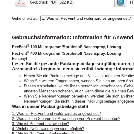
Großdruck PDF (322 KB)
H
Gehe direkt zu
Gebrauchsinformation: Information für Anwend
®
PecFent
100 Mikrogramm/Sprühstoß Nasenspray, Lösung
®
PecFent
400 Mikrogramm/Sprühstoß Nasenspray, Lösung
Fentanyl
Lesen Sie die gesamte Packungsbeilage sorgfältig durch,
Arzneimittels beginnen, denn sie enthält wichtige Informat
Heben Sie die Packungsbeilage auf. Vielleicht möchten Sie die
Wenn Sie weitere Fragen haben, wenden Sie sich an Ihren Arzt
Dieses Arzneimittel wurde Ihnen persönlich verschrieben. Geben
anderen Menschen schaden, auch wenn diese die gleichen Bes
Wenn Sie Nebenwirkungen bemerken, wenden Sie sich an Ihren A
Nebenwirkungen, die nicht in dieser Packungsbeilage angegeben
Was in dieser Packungsbeilage steht
1. Was ist PecFent und wofür wird es angewendet?
2. Was sollten Sie vor der Anwendung von PecFent beachten?
3. Wie ist PecFent anzuwenden?
4. Welche Nebenwirkungen sind möglich?
5. Wie ist PecFent aufzubewahren?