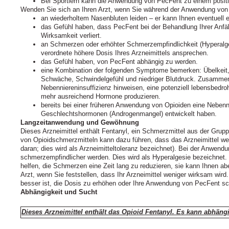
Bei Sportlern kann die Anwendung von PecFent zu einem positi
Wenden Sie sich an Ihren Arzt, wenn Sie während der Anwendung von
an wiederholtem Nasenbluten leiden – er kann Ihnen eventuell e
das Gefühl haben, dass PecFent bei der Behandlung Ihrer Anf
Wirksamkeit verliert.
an Schmerzen oder erhöhter Schmerzempfindlichkeit (Hyperalgesi
verordnete höhere Dosis Ihres Arzneimittels ansprechen.
das Gefühl haben, von PecFent abhängig zu werden.
eine Kombination der folgenden Symptome bemerken: Übelkeit, 
Schwäche, Schwindelgefühl und niedriger Blutdruck. Zusamme
Nebenniereninsuffizienz hinweisen, eine potenziell lebensbedroh
mehr ausreichend Hormone produzieren.
bereits bei einer früheren Anwendung von Opioiden eine Nebenn
Geschlechtshormonen (Androgenmangel) entwickelt haben.
Langzeitanwendung und Gewöhnung
Dieses Arzneimittel enthält Fentanyl, ein Schmerzmittel aus der Grup
von Opioidschmerzmitteln kann dazu führen, dass das Arzneimittel wen
daran; dies wird als Arzneimitteltoleranz bezeichnet). Bei der Anwen
schmerzempfindlicher werden. Dies wird als Hyperalgesie bezeichnet
helfen, die Schmerzen eine Zeit lang zu reduzieren, sie kann Ihnen a
Arzt, wenn Sie feststellen, dass Ihr Arzneimittel weniger wirksam wird.
besser ist, die Dosis zu erhöhen oder Ihre Anwendung von PecFent sch
Abhängigkeit und Sucht
Dieses Arzneimittel enthält das Opioid Fentanyl. Es kann abhän