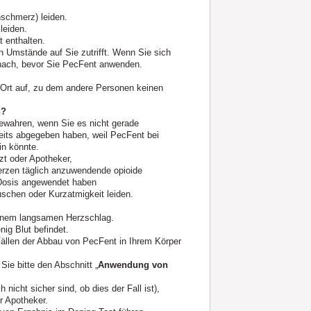
schmerz) leiden.
leiden.
 enthalten.
 Umstände auf Sie zutrifft. Wenn Sie sich
r nach, bevor Sie PecFent anwenden.
 Ort auf, zu dem andere Personen keinen
n?
ewahren, wenn Sie es nicht gerade
eits abgegeben haben, weil PecFent bei
in könnte.
t oder Apotheker,
rzen täglich anzuwendende opioide
n Dosis angewendet haben
chen oder Kurzatmigkeit leiden.
inem langsamen Herzschlag.
nig Blut befindet.
Fällen der Abbau von PecFent in Ihrem Körper
ie bitte den Abschnitt „
Anwendung von
nicht sicher sind, ob dies der Fall ist),
r Apotheker.