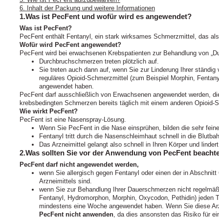
6. Inhalt der Packung und weitere Informationen
1.Was ist PecFent und wofür wird es angewendet?
Was ist PecFent?
PecFent enthält Fentanyl, ein stark wirksames Schmerzmittel, das als
Wofür wird PecFent angewendet?
PecFent wird bei erwachsenen Krebspatienten zur Behandlung von „
Durchbruchschmerzen treten plötzlich auf.
Sie treten auch dann auf, wenn Sie zur Linderung Ihrer ständi
reguläres Opioid-Schmerzmittel (zum Beispiel Morphin, Fenta
angewendet haben.
PecFent darf ausschließlich von Erwachsenen angewendet werden, di
krebsbedingten Schmerzen bereits täglich mit einem anderen Opioid-
Wie wirkt PecFent?
PecFent ist eine Nasenspray-Lösung.
Wenn Sie PecFent in die Nase einsprühen, bilden die sehr fein
Fentanyl tritt durch die Nasenschleimhaut schnell in die Blutbah
Das Arzneimittel gelangt also schnell in Ihren Körper und linde
2.Was sollten Sie vor der Anwendung von PecFent beacht
PecFent darf nicht angewendet werden,
wenn Sie allergisch gegen Fentanyl oder einen der in Abschnitt
Arzneimittels sind.
wenn Sie zur Behandlung Ihrer Dauerschmerzen nicht regelmäßig
Fentanyl, Hydromorphon, Morphin, Oxycodon, Pethidin) jeden T
mindestens eine Woche angewendet haben. Wenn Sie diese Arzn
PecFent nicht anwenden
, da dies ansonsten das Risiko für ei