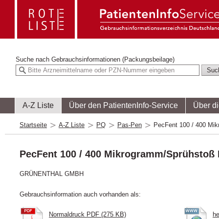
Suche nach
Gebrauchsinformationen (Packungsbeilage)
A-Z Liste
Über den PatientenInfo-Service
Über d
Startseite
A-Z Liste
PQ
Pas-Pen
PecFent 100 / 400 Mi
PecFent 100 / 400 Mikrogramm/Sprühstoß
GRÜNENTHAL GMBH
Gebrauchsinformation auch vorhanden als:
Normaldruck PDF (275 KB)
he