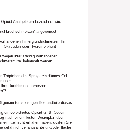
 Opioid-Analgetikum bezeichnet wird.
Durchbruchschmerzen“ angewendet.
g vorhandenen Hintergrundschmerzen Ihr
nyl, Oxycodon oder Hydromorphon)
e wegen ihrer ständig vorhandenen
Schmerzmittel behandelt werden.
en Tröpfchen des Sprays ein dünnes Gel.
n über.
rt Ihre Durchbruchschmerzen.
en?
 6 genannten sonstigen Bestandteile dieses
 ein verordnetes Opioid (z. B. Codein,
ag nach einem festen Dosierplan über
eimittel nicht erhalten haben,
dürfen Sie
ne gefährlich verlangsamte und/oder flache