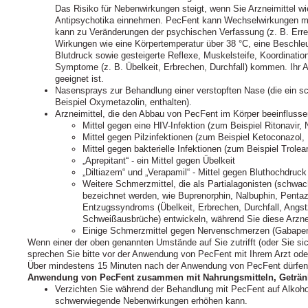
Das Risiko für Nebenwirkungen steigt, wenn Sie Arzneimittel w
Antipsychotika einnehmen. PecFent kann Wechselwirkungen mit
kann zu Veränderungen der psychischen Verfassung (z. B. Erre
Wirkungen wie eine Körpertemperatur über 38 °C, eine Beschleu
Blutdruck sowie gesteigerte Reflexe, Muskelsteife, Koordinatio
Symptome (z. B. Übelkeit, Erbrechen, Durchfall) kommen. Ihr Ar
geeignet ist.
Nasensprays zur Behandlung einer verstopften Nase (die ein s
Beispiel Oxymetazolin, enthalten).
Arzneimittel, die den Abbau von PecFent im Körper beeinfluss
Mittel gegen eine HIV-Infektion (zum Beispiel Ritonavir,
Mittel gegen Pilzinfektionen (zum Beispiel Ketoconazol, 
Mittel gegen bakterielle Infektionen (zum Beispiel Trol
„Aprepitant“ - ein Mittel gegen Übelkeit
„Diltiazem“ und „Verapamil“ - Mittel gegen Bluthochdruc
Weitere Schmerzmittel, die als Partialagonisten (schwa
bezeichnet werden, wie Buprenorphin, Nalbuphin, Pent
Entzugssyndroms (Übelkeit, Erbrechen, Durchfall, Angstz
Schweißausbrüche) entwickeln, während Sie diese Arzne
Einige Schmerzmittel gegen Nervenschmerzen (Gabapent
Wenn einer der oben genannten Umstände auf Sie zutrifft (oder Sie sich 
sprechen Sie bitte vor der Anwendung von PecFent mit Ihrem Arzt ode
Über mindestens 15 Minuten nach der Anwendung von PecFent dürfen
Anwendung von PecFent zusammen mit Nahrungsmitteln, Geträn
Verzichten Sie während der Behandlung mit PecFent auf Alkohol
schwerwiegende Nebenwirkungen erhöhen kann.