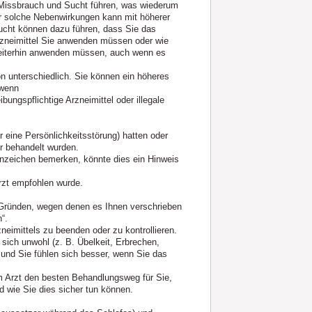
Missbrauch und Sucht führen, was wiederum
ür solche Nebenwirkungen kann mit höherer
cht können dazu führen, dass Sie das
Arzneimittel Sie anwenden müssen oder wie
 weiterhin anwenden müssen, auch wenn es
n unterschiedlich. Sie können ein höheres
 wenn
bungspflichtige Arzneimittel oder illegale
eine Persönlichkeitsstörung) hatten oder
r behandelt wurden.
zeichen bemerken, könnte dies ein Hinweis
rzt empfohlen wurde.
 Gründen, wegen denen es Ihnen verschrieben
“.
neimittels zu beenden oder zu kontrollieren.
sich unwohl (z. B. Übelkeit, Erbrechen,
) und Sie fühlen sich besser, wenn Sie das
 Arzt den besten Behandlungsweg für Sie,
d wie Sie dies sicher tun können.