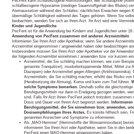
PecFent kann schlafbezogene Atemstörungen, wie Schlafapnoe (Atem
schlafbezogene Hypoxämie (niedriger Sauerstoffgehalt des Blutes) 
Atemaussetzer während des Schlafes, nächtliches Erwachen wegen Ku
übermäßige Schläfrigkeit während des Tages gehören. Wenn Sie selb
beobachten, wenden Sie sich an Ihren Arzt. Ihr Arzt wird eine Vermind
Kinder und Jugendliche
PecFent ist für die Anwendung bei Kindern und Jugendlichen unter 18 
Anwendung von PecFent zusammen mit anderen Arzneimitteln
Informieren Sie Ihren Arzt oder Apotheker, wenn Sie andere Arzneimit
Arzneimittel eingenommen / angewendet haben oder beabsichtigen an
Insbesondere müssen Sie Ihren Arzt oder Apotheker vor der Anwendun
der folgenden Arzneimittel einnehmen / anwenden bzw. vor kurzem e
Arzneimittel, die Sie schläfrig machen können, wie zum Beispie
genannte Tranquilizer), muskelentspannende Mittel, Mittel zur
Diazepam) oder Arzneimittel gegen Allergien (Antihistaminika).
Arzneimitteln, die Sie schläfrig machen, erhöht das Risiko v
(Herabsetzung der Atmung), Koma und kann zum Tod führen.
W
solche Symptome bemerken.
Deshalb sollte die gleichzeiti
Beruhigungsmitteln nur dann in Erwägung gezogen werden, wen
sind. Falls Ihr Arzt Ihnen PecFent jedoch trotzdem zusammen 
Dosis und Dauer von Ihrem Arzt begrenzt werden.
Informieren 
Beruhigungsmittel, die Sie einnehmen bzw. anwenden, und 
Dosisempfehlungen Ihres Arztes.
Es könnte hilfreich sein, F
genannten Anzeichen und Symptome zu informieren.
Als „MAO-Hemmer“ (Hemmstoffe der Monoaminoxidase) bezeichn
informieren Sie Ihren Arzt oder Apotheker, wenn Sie in den be
PecFent einen MAO-Hemmer eingenommen haben.