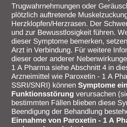
Trugwahrnehmungen oder Geräusche)
plötzlich auftretende Muskelzuckun
Herzklopfen/Herzrasen. Der Schw
und zur Bewusstlosigkeit führen. W
dieser Symptome bemerken, setzen 
Arzt in Verbindung. Für weitere Inf
dieser oder anderer Nebenwirkunge
1 A Pharma siehe Abschnitt 4 in di
Arzneimittel wie Paroxetin - 1 A P
SSRI/SNRI) können
Symptome ein
Funktionsstörung
verursachen (sie
bestimmten Fällen blieben diese 
Beendigung der Behandlung besteh
Einnahme von Paroxetin - 1 A P