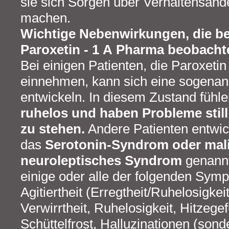
sie sich Sorgen über Verhaltensänd
machen.
Wichtige Nebenwirkungen, die b
Paroxetin - 1 A Pharma beobacht
Bei einigen Patienten, die Paroxeti
einnehmen, kann sich eine sogenann
entwickeln. In diesem Zustand fühle
ruhelos und haben Probleme still z
zu stehen.
Andere Patienten entwick
das
Serotonin-Syndrom oder mal
neuroleptisches Syndrom
genannt 
einige oder alle der folgenden Symp
Agitiertheit (Erregtheit/Ruhelosigkei
Verwirrtheit, Ruhelosigkeit, Hitzegef
Schüttelfrost, Halluzinationen (sond