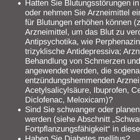
Hatten Sie Blutungsstörungen in
oder nehmen Sie Arzneimittel ei
für Blutungen erhöhen können (
Arzneimittel, um das Blut zu ver
Antipsychotika, wie Perphenazin
trizyklische Antidepressiva; Arzne
Behandlung von Schmerzen un
angewendet werden, die sogenan
entzündungshemmenden Arzneim
Acetylsalicylsäure, Ibuprofen, C
Diclofenac, Meloxicam)?
Sind Sie schwanger oder planen
werden (siehe Abschnitt „Schwang
Fortpflanzungsfähigkeit“ in die
Haben Sie Diabetes mellitus?