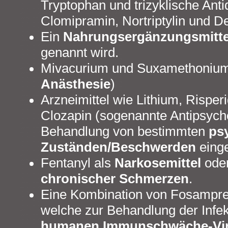
Tryptophan und trizyklische Anti
Clomipramin, Nortriptylin und D
Ein
Nahrungsergänzungsmitte
genannt wird.
Mivacurium und Suxamethonium
Anästhesie
)
Arzneimittel wie Lithium, Risper
Clozapin (sogenannte Antipsycho
Behandlung von bestimmten
ps
Zuständen/Beschwerden
eing
Fentanyl als
Narkosemittel
ode
chronischer Schmerzen
.
Eine Kombination von Fosampren
welche zur Behandlung der Infe
humanen Immunschwäche-Vir