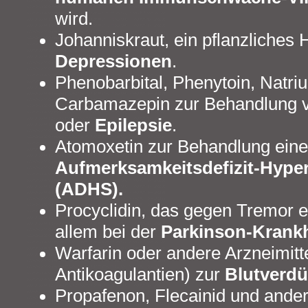
wird.
Johanniskraut, ein pflanzliches 
Depressionen
.
Phenobarbital, Phenytoin, Natri
Carbamazepin zur Behandlung 
oder
Epilepsie
.
Atomoxetin zur Behandlung eine
Aufmerksamkeitsdefizit-Hyper
(ADHS).
Procyclidin, das gegen Tremor ei
allem bei der
Parkinson-Krankh
Warfarin oder andere Arzneimitt
Antikoagulantien) zur
Blutverd
Propafenon, Flecainid und ander