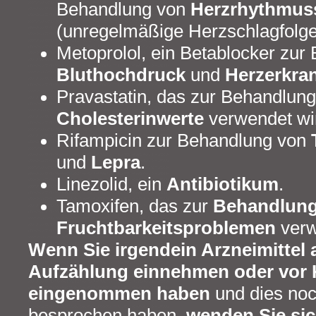
Behandlung von
Herzrhythmus
(unregelmäßige Herzschlagfolge
Metoprolol, ein Betablocker zur
Bluthochdruck
und
Herzerkra
Pravastatin, das zur Behandlun
Cholesterinwerte
verwendet wi
Rifampicin zur Behandlung von
und
Lepra
.
Linezolid, ein
Antibiotikum
.
Tamoxifen, das zur
Behandlung
Fruchtbarkeitsproblemen
verw
Wenn Sie irgendein Arzneimittel 
Aufzählung einnehmen oder vor
eingenommen haben
und dies noc
besprochen haben,
wenden Sie sic