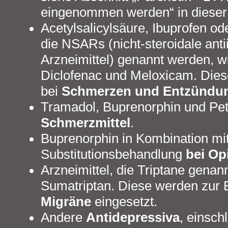
eingenommen werden“ in dieser
Acetylsalicylsäure, Ibuprofen od
die NSARs (nicht-steroidale ant
Arzneimittel) genannt werden, w
Diclofenac und Meloxicam. Die
bei
Schmerzen und Entzünd
Tramadol, Buprenorphin und Peth
Schmerzmittel
.
Buprenorphin in Kombination mi
Substitutionsbehandlung
bei Op
Arzneimittel, die Triptane genan
Sumatriptan. Diese werden zur
Migräne
eingesetzt.
Andere
Antidepressiva
, einsch