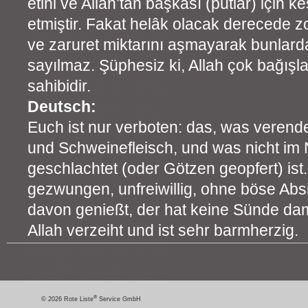
etini ve Allah’tan başkası (putlar) için 
etmiştir. Fakat helâk olacak derecede z
ve zaruret miktarını aşmayarak bunlard
sayılmaz. Şüphesiz ki, Allah çok bağışl
sahibidir.
Deutsch:
Euch ist nur verboten: das, was verendet
und Schweinefleisch, und was nicht im
geschlachtet (oder Götzen geopfert) ist
gezwungen, unfreiwillig, ohne böse Abs
davon genießt, der hat keine Sünde da
Allah verzeiht und ist sehr barmherzig.
®
© 2026 Rote Liste
Service GmbH