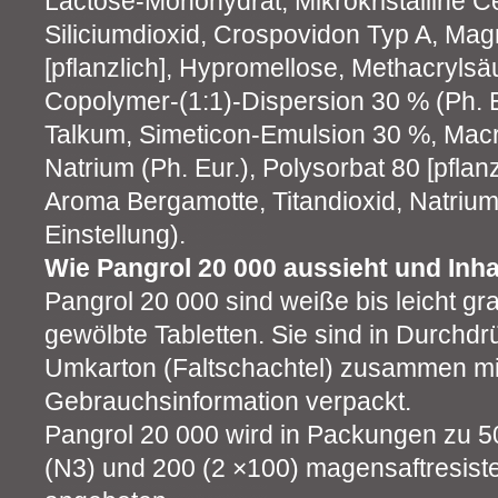
Lactose-Monohydrat, Mikrokristalline C
Siliciumdioxid, Crospovidon Typ A, Mag
[pflanzlich], Hypromellose, Methacrylsä
Copolymer-(1:1)-Dispersion 30 % (Ph. Eur
Talkum, Simeticon-Emulsion 30 %, Mac
Natrium (Ph. Eur.), Polysorbat 80 [pflanz
Aroma Bergamotte, Titandioxid, Natrium
Einstellung).
Wie Pangrol 20 000 aussieht und Inh
Pangrol 20 000 sind weiße bis leicht g
gewölbte Tabletten. Sie sind in Durch
Umkarton (Faltschachtel) zusammen mi
Gebrauchsinformation verpackt.
Pangrol 20 000 wird in Packungen zu 50
(N3) und 200 (2 ×100) magensaftresiste