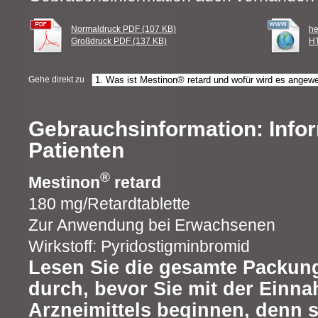
Normaldruck PDF (107 KB)
he
Großdruck PDF (137 KB)
HT
Gehe direkt zu
Gebrauchsinformation: Infor
Patienten
®
Mestinon
retard
180 mg/Retardtablette
Zur Anwendung bei Erwachsenen
Wirkstoff: Pyridostigminbromid
Lesen Sie die gesamte Packung
durch, bevor Sie mit der Einn
Arzneimittels beginnen, denn s