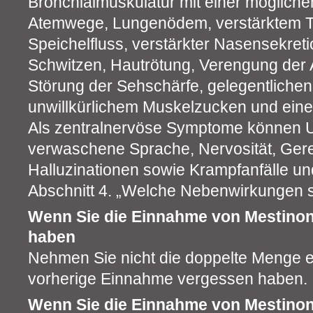
Bronchialmuskulatur mit einer möglich
Atemwege, Lungenödem, verstärktem T
Speichelfluss, verstärkter Nasensekreti
Schwitzen, Hautrötung, Verengung der 
Störung der Sehschärfe, gelegentliche
unwillkürlichem Muskelzucken und ein
Als zentralnervöse Symptome können Un
verwaschene Sprache, Nervosität, Gerei
Halluzinationen sowie Krampfanfälle un
Abschnitt 4. „Welche Nebenwirkungen s
Wenn Sie die Einnahme von Mestino
haben
Nehmen Sie nicht die doppelte Menge e
vorherige Einnahme vergessen haben.
Wenn Sie die Einnahme von Mestino