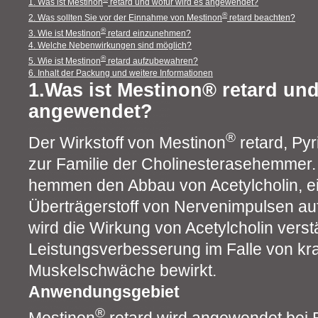
1. Was ist Mestinon
retard und wofür wird es angewendet?
®
2. Was sollten Sie vor der Einnahme von Mestinon
retard beachten?
®
3. Wie ist Mestinon
retard einzunehmen?
4. Welche Nebenwirkungen sind möglich?
®
5. Wie ist Mestinon
retard aufzubewahren?
6. Inhalt der Packung und weitere Informationen
1.Was ist Mestinon® retard und
angewendet?
®
Der Wirkstoff von Mestinon
retard, Pyr
zur Familie der Cholinesterasehemmer.
hemmen den Abbau von Acetylcholin, e
Überträgerstoff von Nervenimpulsen au
wird die Wirkung von Acetylcholin verst
Leistungsverbesserung im Falle von kr
Muskelschwäche bewirkt.
Anwendungsgebiet
®
Mestinon
retard wird angewendet bei