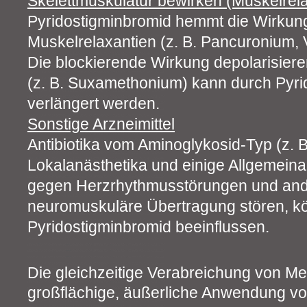
Skelettmuskulatur bewirken (Muskelrel
Pyridostigminbromid hemmt die Wirkung
Muskelrelaxantien (z. B. Pancuronium,
Die blockierende Wirkung depolarisier
(z. B. Suxamethonium) kann durch Pyri
verlängert werden.
Sonstige Arzneimittel
Antibiotika vom Aminoglykosid-Typ (z.
Lokalanästhetika und einige Allgemeinan
gegen Herzrhythmusstörungen und ande
neuromuskuläre Übertragung stören, k
Pyridostigminbromid beeinflussen.
Die gleichzeitige Verabreichung von Me
großflächige, äußerliche Anwendung vo