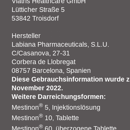
Viatris Healthcare GmbH
Lütticher Straße 5
53842 Troisdorf
Hersteller
Labiana Pharmaceuticals, S.L.U.
C/Casanova, 27-31
Corbera de Llobregat
08757 Barcelona, Spanien
Diese Gebrauchsinformation wurde zu
November 2022.
Weitere Darreichungsformen:
®
Mestinon
5, Injektionslösung
®
Mestinon
10, Tablette
®
Mestinon
60, überzogene Tablette