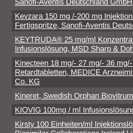
Sanofi-Aventis Deutschland GmbH
Kevzara 150 mg /-200 mg Injektion
Fertigspritze, Sanofi-Aventis Deu
KEYTRUDA® 25 mg/ml Konzentrat z
Infusionslösung, MSD Sharp & 
Kinecteen 18 mg/- 27 mg/- 36 mg/
Retardtabletten, MEDICE Arzneimi
Co. KG
Kineret, Swedish Orphan Biovitr
KIOVIG 100mg / ml Infusionslösu
Kirsty 100 Einheiten/ml Injektionsl