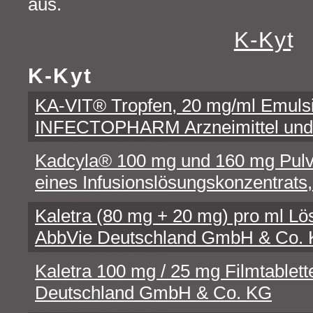
aus.
K - K y t
K - K y t
KA-VIT® Tropfen, 20 mg/ml Emuls
INFECTOPHARM Arzneimittel u
Kadcyla® 100 mg und 160 mg Pulve
eines Infusionslösungskonzentrat
Kaletra (80 mg + 20 mg) pro ml L
AbbVie Deutschland GmbH & Co.
Kaletra 100 mg / 25 mg Filmtablett
Deutschland GmbH & Co. KG