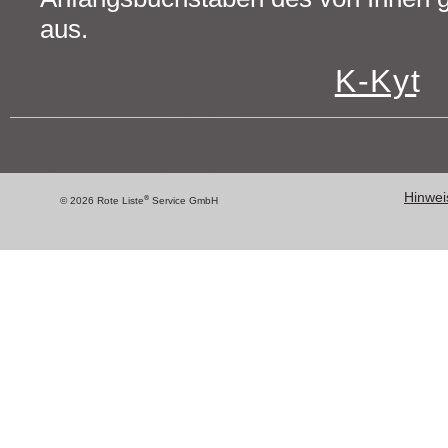
aus.
K - K y t
Hinweis
®
© 2026 Rote Liste
Service GmbH