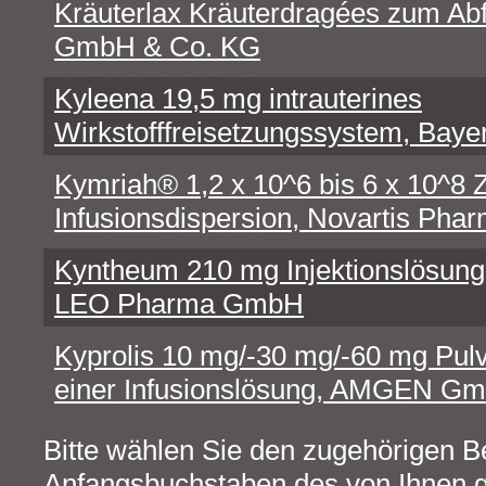
Kräuterlax Kräuterdragées zum Abf
GmbH & Co. KG
Kyleena 19,5 mg intrauterines
Wirkstofffreisetzungssystem, Baye
Kymriah® 1,2 x 10^6 bis 6 x 10^8 Z
Infusionsdispersion, Novartis Ph
Kyntheum 210 mg Injektionslösung i
LEO Pharma GmbH
Kyprolis 10 mg/-30 mg/-60 mg Pulv
einer Infusionslösung, AMGEN G
Bitte wählen Sie den zugehörigen B
Anfangsbuchstaben des von Ihnen g