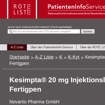
Suche nach
Gebrauchsinformationen (Packungsbeilage)
A-Z Liste
Über den PatientenInfo-Service
Über die ROTE L
Startseite
A-Z Liste
K
K-Kyt
Kesimpta
Fertigpen
Kesimpta® 20 mg Injektions
Fertigpen
Novartis Pharma GmbH