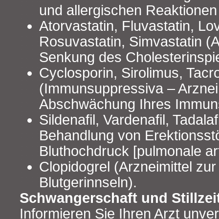
und allergischen Reaktione
Atorvastatin, Fluvastatin, Lov
Rosuvastatin, Simvastatin (A
Senkung des Cholesterinspi
Cyclosporin, Sirolimus, Tacr
(Immunsuppressiva – Arzneim
Abschwächung Ihres Immun
Sildenafil, Vardenafil, Tadalaf
Behandlung von Erektionsst
Bluthochdruck [pulmonale art
Clopidogrel (Arzneimittel zu
Blutgerinnseln).
Schwangerschaft und Stillzei
Informieren Sie Ihren Arzt unve