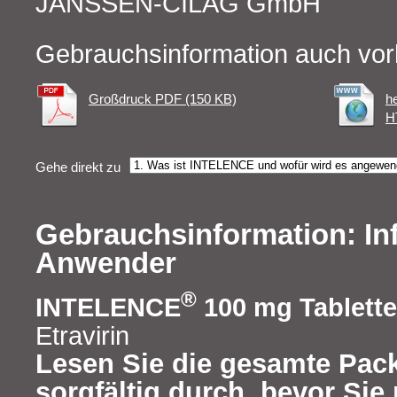
JANSSEN-CILAG GmbH
Gebrauchsinformation auch vor
Großdruck PDF (150 KB)
h
H
Gehe direkt zu
Gebrauchsinformation: In
Anwender
®
INTELENCE
100 mg Tablett
Etravirin
Lesen Sie die gesamte Pac
sorgfältig durch, bevor Si