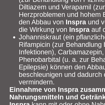
Diltiazem und Verapamil (zu
Herzproblemen und hohem B
den Abbau von
Inspra
und v
die Wirkung von
Inspra
auf 
Johanniskraut (ein pflanzlich
Rifampicin (zur Behandlung b
Infektionen), Carbamazepin,
Phenobarbital (u. a. zur Be
Epilepsie) können den Abba
beschleunigen und dadurch
vermindern.
Einnahme von Inspra zusam
Nahrungsmitteln und Geträn
Inspra
kann mit oder ohne Na