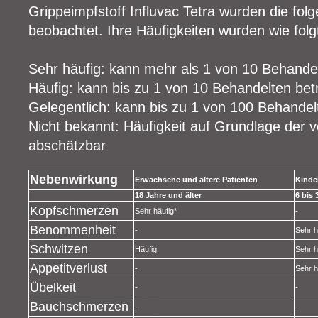
Grippeimpfstoff Influvac Tetra wurden die f
beobachtet. Ihre Häufigkeiten wurden wie folg
Sehr häufig: kann mehr als 1 von 10 Behandel
Häufig: kann bis zu 1 von 10 Behandelten betr
Gelegentlich: kann bis zu 1 von 100 Behandel
Nicht bekannt: Häufigkeit auf Grundlage der 
abschätzbar
Nebenwirkung
Erwachsene und ältere Patienten
Kinde
18 Jahre und älter
6 bis
Kopfschmerzen
Sehr häufig*
-
Benommenheit
-
Sehr h
Schwitzen
Häufig
Sehr h
Appetitverlust
-
Sehr h
Übelkeit
-
-
Bauchschmerzen
-
-