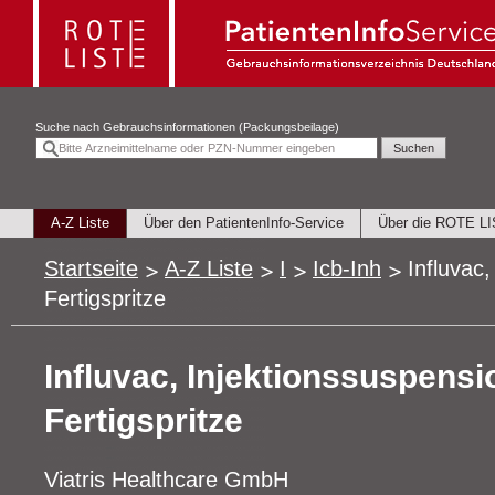
Suche nach
Gebrauchsinformationen (Packungsbeilage)
A-Z Liste
Über den PatientenInfo-Service
Über die ROTE L
Startseite
A-Z Liste
I
Icb-Inh
Influvac,
Fertigspritze
Influvac, Injektionssuspensio
Fertigspritze
Viatris Healthcare GmbH