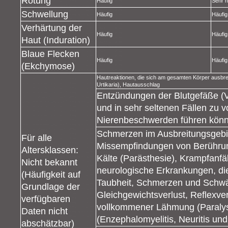
Rötung
Häufig
Sehr h
Schwellung
Häufig
Häufig
Verhärtung der
Häufig
Häufig
Haut (Induration)
Blaue Flecken
Häufig
Häufig
(Ekchymose)
Hautreaktionen, die sich am gesamten Körper ausbreit
Urtikaria), Hautausschlag
Entzündungen der Blutgefäße (Va
und in sehr seltenen Fällen zu
Nierenbeschwerden führen kön
Schmerzen im Ausbreitungsgebie
Für alle
Missempfindungen von Berühru
Altersklassen:
Kälte (Parästhesie), Krampfanfäl
Nicht bekannt
neurologische Erkrankungen, die
(Häufigkeit auf
Taubheit, Schmerzen und Schwä
Grundlage der
Gleichgewichtsverlust, Reflexverl
verfügbaren
vollkommener Lähmung (Paralys
Daten nicht
(Enzephalomyelitis, Neuritis un
abschätzbar)