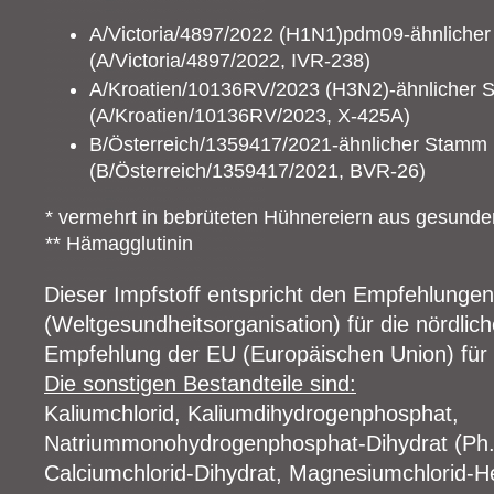
A/Victoria/4897/2022 (H1N1)pdm09-ähnliche
(A/Victoria/4897/2022, IVR-238)
A/Kroatien/10136RV/2023 (H3N2)-ähnlicher
(A/Kroatien/10136RV/2023, X-425A)
B/Österreich/1359417/2021-ähnlicher Stamm
(B/Österreich/1359417/2021, BVR-26)
* vermehrt in bebrüteten Hühnereiern aus gesun
** Hämagglutinin
Dieser Impfstoff entspricht den Empfehlung
(Weltgesundheitsorganisation) für die nördli
Empfehlung der EU (Europäischen Union) für 
Die sonstigen Bestandteile sind:
Kaliumchlorid, Kaliumdihydrogenphosphat,
Natriummonohydrogenphosphat-Dihydrat (Ph.E
Calciumchlorid-Dihydrat, Magnesiumchlorid-H