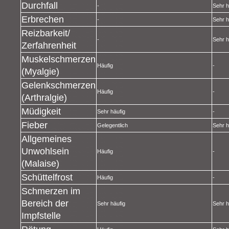
Durchfall
-
Sehr h
Erbrechen
-
Sehr h
Reizbarkeit/
-
Sehr h
Zerfahrenheit
Muskelschmerzen
Häufig
-
(Myalgie)
Gelenkschmerzen
Häufig
-
(Arthralgie)
Müdigkeit
Sehr häufig
-
Fieber
Gelegentlich
Sehr h
Allgemeines
Unwohlsein
Häufig
-
(Malaise)
Schüttelfrost
Häufig
-
Schmerzen im
Bereich der
Sehr häufig
Sehr h
Impfstelle