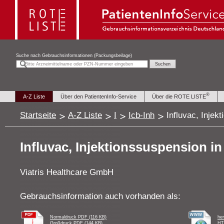
Suche nach
Gebrauchsinformationen (Packungsbeilage)
®
A-Z Liste
Über den PatientenInfo-Service
Über die ROTE LISTE
Startseite
A-Z Liste
I
Icb-Inh
Influvac, Injek
Influvac, Injektionssuspension in 
Viatris Healthcare GmbH
Gebrauchsinformation auch vorhanden als:
Normaldruck PDF (116 KB)
he
Großdruck PDF (144 KB)
HT