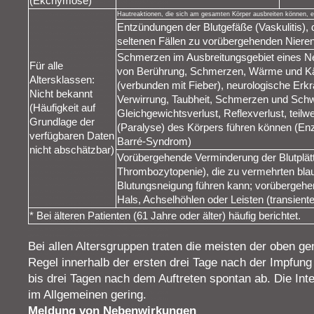
(Ekchymose)
Hautreaktionen, die sich am gesamten Körper ausbreiten können, ein
Entzündungen der Blutgefäße (Vaskulitis), 
seltenen Fällen zu vorübergehenden Nier
Schmerzen im Ausbreitungsgebiet eines N
Für alle
von Berührung, Schmerzen, Wärme und Kält
Altersklassen:
(verbunden mit Fieber), neurologische Erk
Nicht bekannt
Verwirrung, Taubheit, Schmerzen und Schw
(Häufigkeit auf
Gleichgewichtsverlust, Reflexverlust, tei
Grundlage der
(Paralyse) des Körpers führen können (Enze
verfügbaren Daten
Barré-Syndrom)
nicht abschätzbar)
Vorübergehende Verminderung der Blutplätt
Thrombozytopenie), die zu vermehrten bla
Blutungsneigung führen kann; vorübergeh
Hals, Achselhöhlen oder Leisten (transien
* Bei älteren Patienten (61 Jahre oder älter) häufig berichtet.
Bei allen Altersgruppen traten die meisten der oben 
Regel innerhalb der ersten drei Tage nach der Impfung
bis drei Tagen nach dem Auftreten spontan ab. Die Int
im Allgemeinen gering.
Meldung von Nebenwirkungen