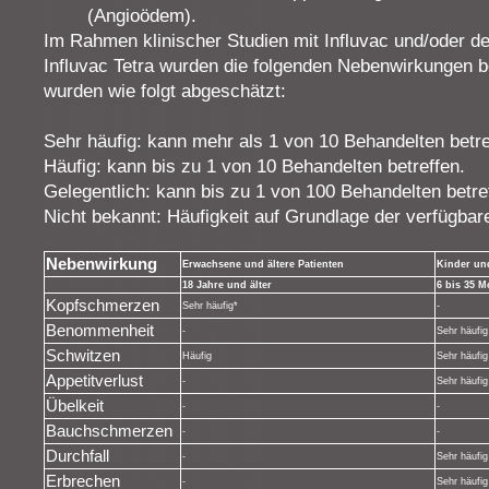
(Angioödem).
Im Rahmen klinischer Studien mit Influvac und/oder de
Influvac Tetra wurden die folgenden Nebenwirkungen b
wurden wie folgt abgeschätzt:
Sehr häufig: kann mehr als 1 von 10 Behandelten betre
Häufig: kann bis zu 1 von 10 Behandelten betreffen.
Gelegentlich: kann bis zu 1 von 100 Behandelten betre
Nicht bekannt: Häufigkeit auf Grundlage der verfügbar
Nebenwirkung
Erwachsene und ältere Patienten
Kinder un
18 Jahre und älter
6 bis 35 M
Kopfschmerzen
Sehr häufig*
-
Benommenheit
-
Sehr häufig
Schwitzen
Häufig
Sehr häufig
Appetitverlust
-
Sehr häufig
Übelkeit
-
-
Bauchschmerzen
-
-
Durchfall
-
Sehr häufig
Erbrechen
-
Sehr häufig