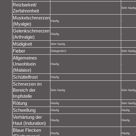
Reizbarkeit/
-
Sehr häufig
Zerfahrenheit
Muskelschmerzen
Häufig
-
(Myalgie)
Gelenkschmerzen
Häufig
-
(Arthralgie)
Müdigkeit
Sehr häufig
-
Fieber
Gelegentlich
Sehr häufig
Allgemeines
Unwohlsein
Häufig
-
(Malaise)
Schüttelfrost
Häufig
-
Schmerzen im
Bereich der
Sehr häufig
Sehr häufig
Impfstelle
Rötung
Häufig
Sehr häufig
Schwellung
Häufig
Häufig
Verhärtung der
Häufig
Häufig
Haut (Induration)
Blaue Flecken
Häufig
Häufig