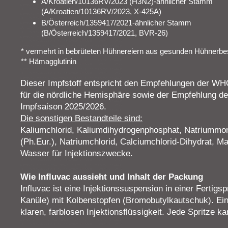
A/Kroatien/10136RV/2023 (H3N2)-ähnlicher Stamm
(A/Kroatien/10136RV/2023, X-425A)
B/Österreich/1359417/2021-ähnlicher Stamm
(B/Österreich/1359417/2021, BVR-26)
* vermehrt in bebrüteten Hühnereiern aus gesunden Hühnerb
** Hämagglutinin
Dieser Impfstoff entspricht den Empfehlungen der WH
für die nördliche Hemisphäre sowie der Empfehlung de
Impfsaison 2025/2026.
Die sonstigen Bestandteile sind:
Kaliumchlorid, Kaliumdihydrogenphosphat, Natriummo
(Ph.Eur.), Natriumchlorid, Calciumchlorid-Dihydrat, 
Wasser für Injektionszwecke.
Wie Influvac aussieht und Inhalt der Packung
Influvac ist eine Injektionssuspension in einer Fertigs
Kanüle) mit Kolbenstopfen (Bromobutylkautschuk). Eine
klaren, farblosen Injektionsflüssigkeit. Jede Spritze 