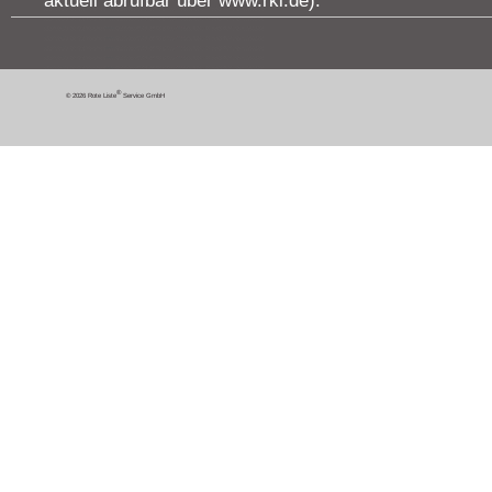
aktuell abrufbar über www.rki.de).
®
© 2026 Rote Liste
Service GmbH