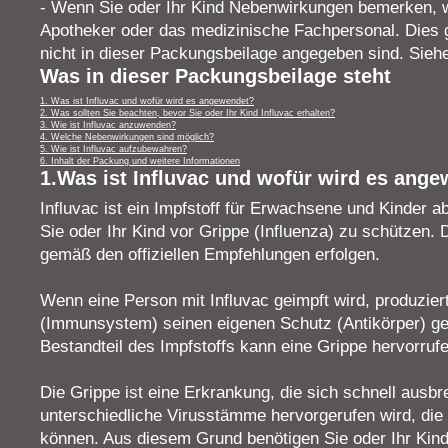
- Wenn Sie oder Ihr Kind Nebenwirkungen bemerken, w
Apotheker oder das medizinische Fachpersonal. Dies g
nicht in dieser Packungsbeilage angegeben sind. Siehe
Was in dieser Packungsbeilage steht
1. Was ist Influvac und wofür wird es angewendet?
2. Was sollten Sie beachten, bevor Sie oder Ihr Kind Influvac erhalten?
3. Wie ist Influvac anzuwenden?
4. Welche Nebenwirkungen sind möglich?
5. Wie ist Influvac aufzubewahren?
6. Inhalt der Packung und weitere Informationen
1.Was ist Influvac und wofür wird es ang
Influvac ist ein Impfstoff für Erwachsene und Kinder ab
Sie oder Ihr Kind vor Grippe (Influenza) zu schützen. 
gemäß den offiziellen Empfehlungen erfolgen.
Wenn eine Person mit Influvac geimpft wird, produzie
(Immunsystem) seinen eigenen Schutz (Antikörper) ge
Bestandteil des Impfstoffs kann eine Grippe hervorrufe
Die Grippe ist eine Erkrankung, die sich schnell ausbr
unterschiedliche Virusstämme hervorgerufen wird, die
können. Aus diesem Grund benötigen Sie oder Ihr Kind