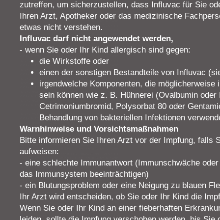
zutreffen, um sicherzustellen, dass Influvac für Sie ode
Ihren Arzt, Apotheker oder das medizinische Fachpers
etwas nicht verstehen.
Influvac darf nicht angewendet werden,
- wenn Sie oder Ihr Kind allergisch sind gegen:
die Wirkstoffe oder
einen der sonstigen Bestandteile von Influvac (si
irgendwelche Komponenten, die möglicherweise i
sein können wie z. B. Hühnerei (Ovalbumin oder
Cetrimoniumbromid, Polysorbat 80 oder Gentamici
Behandlung von bakteriellen Infektionen verwende
Warnhinweise und Vorsichtsmaßnahmen
Bitte informieren Sie Ihren Arzt vor der Impfung, falls
aufweisen:
- eine schlechte Immunantwort (Immunschwäche oder 
das Immunsystem beeinträchtigen)
- ein Blutungsproblem oder eine Neigung zu blauen Fl
Ihr Arzt wird entscheiden, ob Sie oder Ihr Kind die Impf
Wenn Sie oder Ihr Kind an einer fieberhaften Erkrankun
leiden, sollte die Impfung verschoben werden, bis Sie 