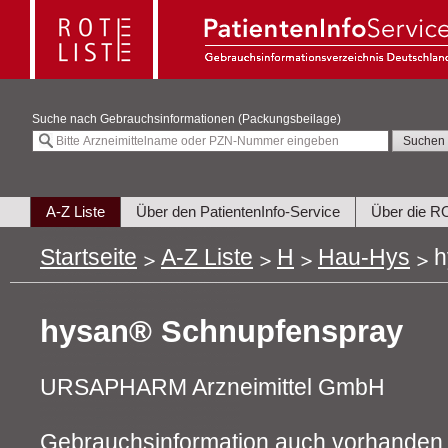
Suche nach
Gebrauchsinformationen (Packungsbeilage)
A-Z Liste
Über den PatientenInfo-Service
Über die R
Startseite
A-Z Liste
H
Hau-Hys
h
hysan® Schnupfenspray
URSAPHARM Arzneimittel GmbH
Gebrauchsinformation auch vorhanden 