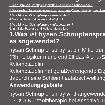
1. Was ist hysan Schnupfenspray und wofür wird es angewendet?
2. Was sollten Sie vor der Anwendung von hysan
Schnupfenspray beachte
3. Wie ist hysan
Schnupfenspray anzuwenden?
4. Welche Nebenwirkungen sind möglich?
5. Wie ist
hysan
Schnupfenspray aufzubewahren?
6. Inhalt der Packung und weitere Informationen
1.Was ist hysan Schnupfenspr
es angewendet?
hysan Schnupfenspray ist ein Mittel z
(Rhinologikum) und enthält das Alpha
Xylometazolin.
Xylometazolin hat gefäßverengende Eig
dadurch eine Schleimhautabschwellung
Anwendungsgebiete
hysan Schnupfenspray
wird angewende
zur Kurzzeittherapie bei Anschwell