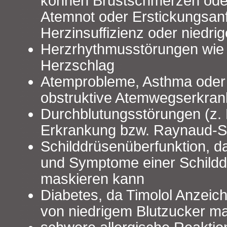
können Brustschmerzen ode
Atemnot oder Erstickungsanf
Herzinsuffizienz oder niedrig
Herzrhythmusstörungen wie 
Herzschlag
Atemprobleme, Asthma oder
obstruktive Atemwegserkra
Durchblutungsstörungen (z.
Erkrankung bzw. Raynaud-
Schilddrüsenüberfunktion, d
und Symptome einer Schild
maskieren kann
Diabetes, da Timolol Anzei
von niedrigem Blutzucker m