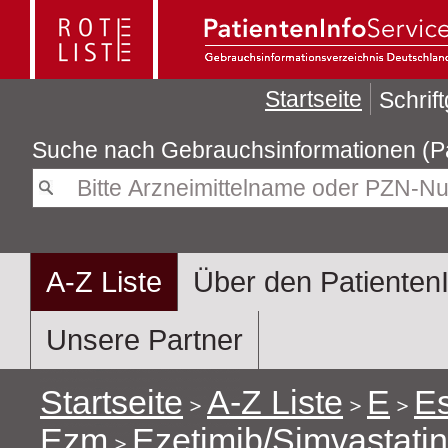
Startseite
Schrif
Suche nach
Gebra
A-Z Liste
Über den Patienten
Unsere Partner
Startseite
A-Z Liste
E
E
Ezm
Ezetimib/Simvastati