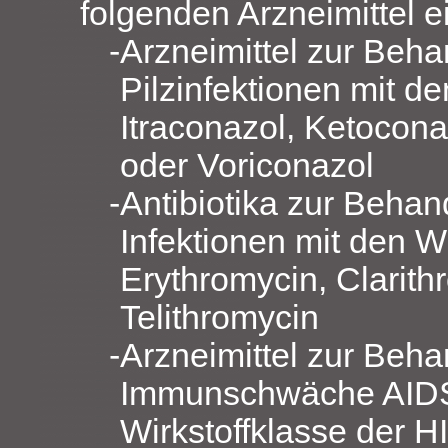
folgenden Arzneimittel 
Arzneimittel zur Beh
Pilzinfektionen mit de
Itraconazol, Ketocon
oder Voriconazol
Antibiotika zur Beha
Infektionen mit den W
Erythromycin, Clarith
Telithromycin
Arzneimittel zur Beha
Immunschwäche AIDS
Wirkstoffklasse der H