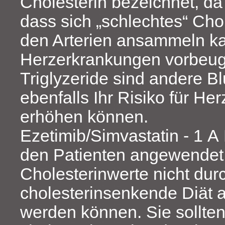
Cholesterin bezeichnet, da 
dass sich „schlechtes“ Chol
den Arterien ansammeln k
Herzerkrankungen vorbeug
Triglyzeride sind andere Blu
ebenfalls Ihr Risiko für H
erhöhen können.
Ezetimib/Simvastatin - 1 A
den Patienten angewendet
Cholesterinwerte nicht dur
cholesterinsenkende Diät a
werden können. Sie sollten