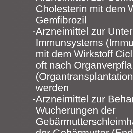
Cholesterin mit dem W
Gemfibrozil
Arzneimittel zur Unte
Immunsystems (Immu
mit dem Wirkstoff Cic
oft nach Organverpfl
(Organtransplantation
werden
Arzneimittel zur Beh
Wucherungen der
Gebärmutterschleimh
der Gebärmutter (End