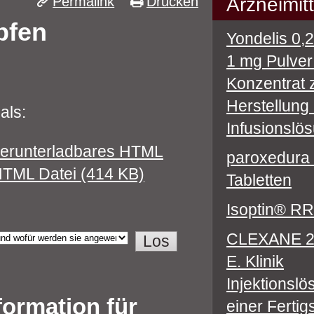
Permalink
Drucken
Arzneimitt
pfen
Yondelis 0,
1 mg Pulver 
Konzentrat 
Herstellung 
als:
Infusionslö
erunterladbares HTML
paroxedura
TML Datei (414 KB)
Tabletten
Isoptin® RR
CLEXANE 2.
E. Klinik
Injektionslö
formation für
einer Fertig