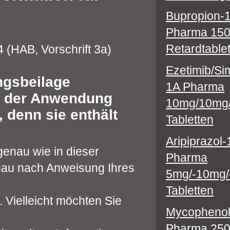
Bupropion-
Pharma 150
Retardtable
D4 (HAB, Vorschrift 3a)
Ezetimib/Si
ngsbeilage
1A Pharma
it der Anwendung
10mg/10mg
 denn sie enthält
Tabletten
Aripiprazol
enau wie in dieser
Pharma
nau nach Anweisung Ihres
5mg/-10mg/
Tabletten
 Vielleicht möchten Sie
Mycophenol
Pharma 250