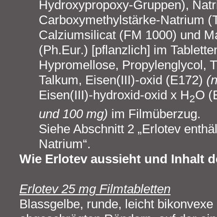
Hydroxypropoxy-Gruppen), Natri
Carboxymethylstärke-Natrium (T
Calziumsilicat (FM 1000) und M
(Ph.Eur.) [pflanzlich] im Tablett
Hypromellose, Propylenglycol, T
Talkum, Eisen(III)-oxid (E172)
(
Eisen(III)-hydroxid-oxid x H
O (
2
und 100 mg)
im Filmüberzug.
Siehe Abschnitt 2 „Erlotev enthä
Natrium“.
Wie Erlotev aussieht und Inhalt 
Erlotev 25 mg Filmtabletten
Blassgelbe, runde, leicht bikonvexe 