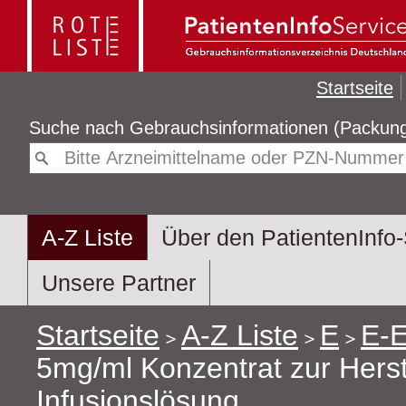
Startseite
Suche nach
Gebrauchsinformatio
A-Z Liste
Über den PatientenInfo-
Unsere Partner
Startseite
A-Z Liste
E
E-
5mg/ml Konzentrat zur Herst
Infusionslösung