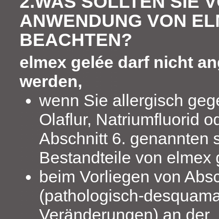
2.WAS SOLLTEN SIE 
ANWENDUNG VON EL
BEACHTEN?
elmex gelée darf nicht a
werden,
wenn Sie allergisch gege
Olaflur, Natriumfluorid o
Abschnitt 6. genannten 
Bestandteile von elmex 
beim Vorliegen von Absc
(pathologisch-desquama
Veränderungen) an der