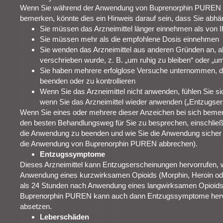
Wenn Sie während der Anwendung von Buprenorphin PUREN e
bemerken, könnte dies ein Hinweis darauf sein, dass Sie abhä
Sie müssen das Arzneimittel länger einnehmen als von 
Sie müssen mehr als die empfohlene Dosis einnehmen
Sie wenden das Arzneimittel aus anderen Gründen an, 
verschrieben wurde, z. B. „um ruhig zu bleiben“ oder „u
Sie haben mehrere erfolglose Versuche unternommen, d
beenden oder zu kontrollieren
Wenn Sie das Arzneimittel nicht anwenden, fühlen Sie si
wenn Sie das Arzneimittel wieder anwenden („Entzugse
Wenn Sie eines oder mehrere dieser Anzeichen bei sich bemer
den besten Behandlungsweg für Sie zu besprechen, einschließl
die Anwendung zu beenden und wie Sie die Anwendung sicher 
die Anwendung von Buprenorphin PUREN abbrechen).
Entzugssymptome
Dieses Arzneimittel kann Entzugserscheinungen hervorrufen, 
Anwendung eines kurzwirksamen Opioids (Morphin, Heroin od
als 24 Stunden nach Anwendung eines langwirksamen Opioids
Buprenorphin PUREN kann auch dann Entzugssymptome hervor
absetzen.
Leberschäden