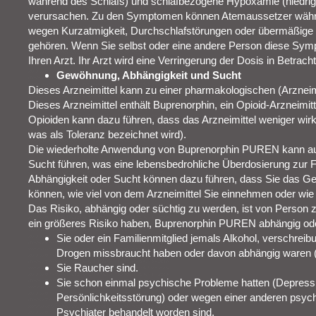
während des Schlafs) und schlafbezogene Hypoxämie (niedrige
verursachen. Zu den Symptomen können Atemaussetzer währe
wegen Kurzatmigkeit, Durchschlafstörungen oder übermäßige 
gehören. Wenn Sie selbst oder eine andere Person diese Sym
Ihren Arzt. Ihr Arzt wird eine Verringerung der Dosis in Betrach
Gewöhnung, Abhängigkeit und Sucht
Dieses Arzneimittel kann zu einer pharmakologischen (Arzneimi
Dieses Arzneimittel enthält Buprenorphin, ein Opioid-Arzneimi
Opioiden kann dazu führen, dass das Arzneimittel weniger wir
was als Toleranz bezeichnet wird).
Die wiederholte Anwendung von Buprenorphin PUREN kann au
Sucht führen, was eine lebensbedrohliche Überdosierung zur 
Abhängigkeit oder Sucht können dazu führen, dass Sie das Gef
können, wie viel von dem Arzneimittel Sie einnehmen oder wie
Das Risiko, abhängig oder süchtig zu werden, ist von Person 
ein größeres Risiko haben, Buprenorphin PUREN abhängig ode
Sie oder ein Familienmitglied jemals Alkohol, verschreib
Drogen missbraucht haben oder davon abhängig waren (
Sie Raucher sind.
Sie schon einmal psychische Probleme hatten (Depressi
Persönlichkeitsstörung) oder wegen einer anderen psy
Psychiater behandelt worden sind.