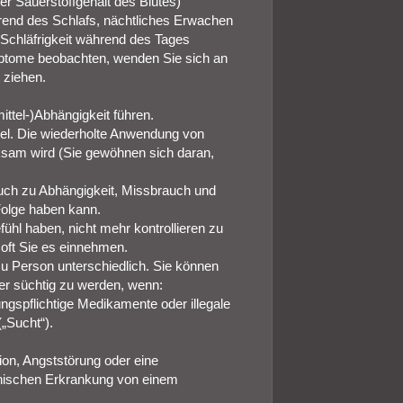
r Sauerstoffgehalt des Blutes)
nd des Schlafs, nächtliches Erwachen
Schläfrigkeit während des Tages
ptome beobachten, wenden Sie sich an
t ziehen.
ttel-)Abhängigkeit führen.
ttel. Die wiederholte Anwendung von
ksam wird (Sie gewöhnen sich daran,
ch zu Abhängigkeit, Missbrauch und
Folge haben kann.
ühl haben, nicht mehr kontrollieren zu
 oft Sie es einnehmen.
zu Person unterschiedlich. Sie können
r süchtig zu werden, wenn:
ungspflichtige Medikamente oder illegale
„Sucht“).
on, Angststörung oder eine
chischen Erkrankung von einem