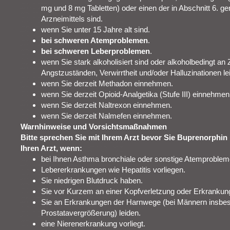
mg und 8 mg Tabletten) oder einen der in Abschnitt 6. g
Arzneimittels sind.
wenn Sie unter 15 Jahre alt sind.
bei schweren Atemproblemen
.
bei schweren Leberproblemen
.
wenn Sie stark alkoholisiert sind oder alkoholbedingt an 
Angstzuständen, Verwirrtheit und/oder Halluzinationen le
wenn Sie derzeit Methadon einnehmen.
wenn Sie derzeit Opioid-Analgetika (Stufe III) einnehmen
wenn Sie derzeit Naltrexon einnehmen.
wenn Sie derzeit Nalmefen einnehmen.
Warnhinweise und Vorsichtsmaßnahmen
Bitte sprechen Sie mit Ihrem Arzt bevor Sie Buprenorphi
Ihren Arzt, wenn:
bei Ihnen Asthma bronchiale oder sonstige Atemproblem
Lebererkrankungen wie Hepatitis vorliegen.
Sie niedrigen Blutdruck haben.
Sie vor Kurzem an einer Kopfverletzung oder Erkrankung
Sie an Erkrankungen der Harnwege (bei Männern insbe
Prostatavergrößerung) leiden.
eine Nierenerkrankung vorliegt.