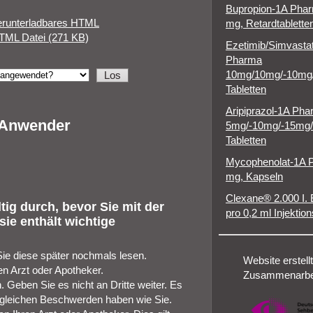
Bupropion-1A Pha
erunterladbares HTML
mg, Retardtablette
TML Datei (271 KB)
Ezetimib/Simvasta
Pharma
10mg/10mg/-10mg
Tabletten
Aripiprazol-1A Ph
r Anwender
5mg/-10mg/-15mg
Tabletten
Mycophenolat-1A 
mg, Kapseln
Clexane® 2.000 I. 
ig durch, bevor Sie mit der
pro 0,2 ml Injektio
ie enthält wichtige
Sie diese später nochmals lesen.
Website erstellt
n Arzt oder Apotheker.
Zusammenarbei
 Geben Sie es nicht an Dritte weiter. Es
gleichen Beschwerden haben wie Sie.