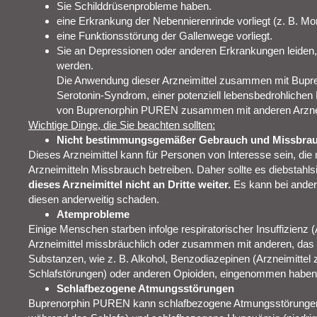
Sie Schilddrüsenprobleme haben.
eine Erkrankung der Nebennierenrinde vorliegt (z. B. Mo
eine Funktionsstörung der Gallenwege vorliegt.
Sie an Depressionen oder anderen Erkrankungen leiden, 
werden.
Die Anwendung dieser Arzneimittel zusammen mit Bup
Serotonin-Syndrom, einer potenziell lebensbedrohlichen
von Buprenorphin PUREN zusammen mit anderen Arznei
Wichtige Dinge, die Sie beachten sollten:
Nicht bestimmungsgemäßer Gebrauch und Missbra
Dieses Arzneimittel kann für Personen von Interesse sein, die 
Arzneimitteln Missbrauch betreiben. Daher sollte es diebstahl
dieses Arzneimittel nicht an Dritte weiter.
Es kann bei ande
diesen anderweitig schaden.
Atemprobleme
Einige Menschen starben infolge respiratorischer Insuffizienz (A
Arzneimittel missbräuchlich oder zusammen mit anderen, da
Substanzen, wie z. B. Alkohol, Benzodiazepinen (Arzneimittel
Schlafstörungen) oder anderen Opioiden, eingenommen haben
Schlafbezogene Atmungsstörungen
Buprenorphin PUREN kann schlafbezogene Atmungsstörungen