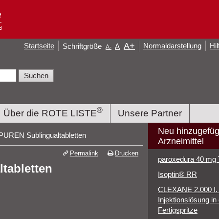
A
+
Startseite
Normaldarstellung
Hil
Schriftgröße
A
A
-
®
Über die ROTE LISTE
Unsere Partner
Neu hinzugefüg
EN Sublingualtabletten
Arzneimittel
Permalink
Drucken
paroxedura 40 mg 
abletten
Isoptin® RR
CLEXANE 2.000 I. E
Injektionslösung in 
Fertigspritze