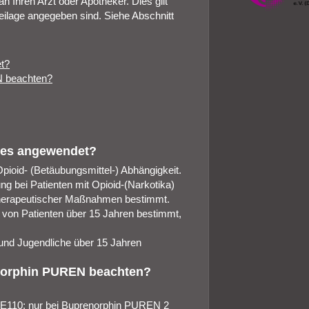
Ihren Arzt oder Apotheker. Dies gilt
eilage angegeben sind. Siehe Abschnitt
t?
N beachten?
 es angewendet?
pioid- (Betäubungsmittel-) Abhängigkeit.
g bei Patienten mit Opioid-(Narkotika)
therapeutischer Maßnahmen bestimmt.
 von Patienten über 15 Jahren bestimmt,
und Jugendliche über 15 Jahren
enorphin PUREN beachten?
 (E110; nur bei Buprenorphin PUREN 2