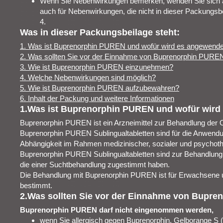
Wenn Sie Nebenwirkungen bemerken, wenden Sie sich an 
auch für Nebenwirkungen, die nicht in dieser Packungsb
4.
Was in dieser Packungsbeilage steht:
1. Was ist Buprenorphin PUREN und wofür wird es angewende
2. Was sollten Sie vor der Einnahme von Buprenorphin PURE
3. Wie ist Buprenorphin PUREN einzunehmen?
4. Welche Nebenwirkungen sind möglich?
5. Wie ist Buprenorphin PUREN aufzubewahren?
6. Inhalt der Packung und weitere Informationen
1.Was ist Buprenorphin PUREN und wofür wird
Buprenorphin PUREN ist ein Arzneimittel zur Behandlung der O
Buprenorphin PUREN Sublingualtabletten sind für die Anwendun
Abhängigkeit im Rahmen medizinischer, sozialer und psycho
Buprenorphin PUREN Sublingualtabletten sind zur Behandlung
die einer Suchtbehandlung zugestimmt haben.
Die Behandlung mit Buprenorphin PUREN ist für Erwachsene 
bestimmt.
2.Was sollten Sie vor der Einnahme von Bupr
Buprenorphin PUREN darf nicht eingenommen werden,
wenn Sie allergisch gegen Buprenorphin, Gelborange S