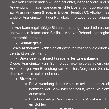
Fälle von Leberschäden wurden berichtet, insbesondere in Z
Anwendung (intravenöse oder erhöhte Dosis) von Buprenorp
auf Virusinfektionen (Hepatitis B oder Hepatitis C), Alkoholm
anderer Arzneimittel mit der Fähigkeit, Ihre Leber zu schädige
4).
Ihr Arzt kann regelmäßige Blutuntersuchungen durchführen, u
überwachen. Informieren Sie Ihren Arzt vor Behandlungsbegin
Leberprobleme haben.
Schläfrigkeit
Dieses Arzneimittel kann Schläfrigkeit verursachen, die durc
verstärkt werden kann.
Diagnose nicht suchtassoziierter Erkrankungen
Dieses Arzneimittel kann Schmerzsymptome verschleiern, die
Erkrankungen von Bedeutung sein könnten. Vergessen Sie nicht
dieses Arzneimittel einnehmen.
Blutdruck
Bei Anwendung dieses Arzneimittels kann es zu ei
kommen, der Schwindel hervorruft, wenn Sie plötz
aufstehen.
Eine kurzzeitige Verschreibung und Abgabe wird 
empfohlen.