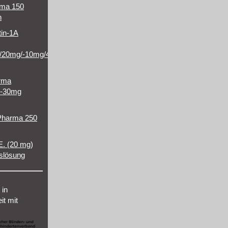
rma 150
n
tin-1A
/20mg/-10mg/40mg/-10mg/80mg
arma
/-30mg
Pharma 250
E. (20 mg)
nslösung
 in
t mit