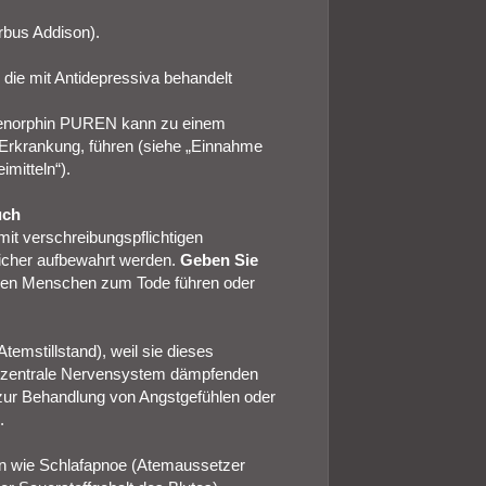
rbus Addison).
die mit Antidepressiva behandelt
renorphin PUREN kann zu einem
 Erkrankung, führen (siehe „Einnahme
mitteln“).
uch
mit verschreibungspflichtigen
sicher aufbewahrt werden.
Geben Sie
ren Menschen zum Tode führen oder
temstillstand), weil sie dieses
s zentrale Nervensystem dämpfenden
 zur Behandlung von Angstgefühlen oder
.
 wie Schlafapnoe (Atemaussetzer