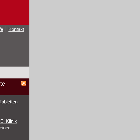
fe
Kontakt
te
Tabletten
. Klinik
einer