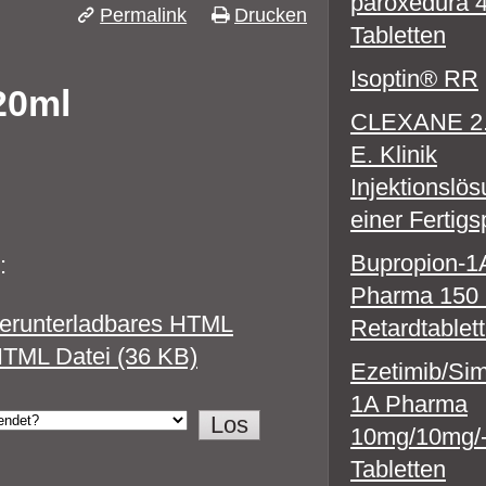
paroxedura 
Permalink
Drucken
Tabletten
Isoptin® RR
20ml
CLEXANE 2.
E. Klinik
Injektionslös
einer Fertigs
Bupropion-1
:
Pharma 150
erunterladbares HTML
Retardtablet
TML Datei (36 KB)
Ezetimib/Sim
1A Pharma
10mg/10mg/
Tabletten