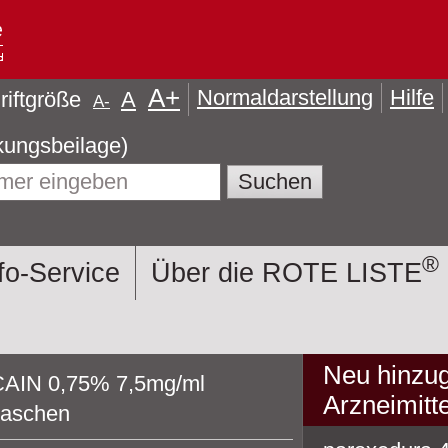
A
+
Normaldarstellung
Hilfe
riftgröße
A
A
-
formationen (Packungsbeilage)
®
fo-Service
Über die ROTE LISTE
Neu hinzug
AIN 0,75% 7,5mg/ml
Arzneimitte
laschen