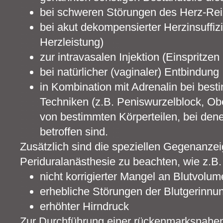
bei schweren Störungen des Herz-Rei
bei akut dekompensierter Herzinsuffiz
Herzleistung)
zur intravasalen Injektion (Einspritzen
bei natürlicher (vaginaler) Entbindung
in Kombination mit Adrenalin bei bes
Techniken (z.B. Peniswurzelblock, Ob
von bestimmten Körperteilen, bei den
betroffen sind.
Zusätzlich sind die speziellen Gegenanzei
Periduralanästhesie zu beachten, wie z.B.
nicht korrigierter Mangel an Blutvolu
erhebliche Störungen der Blutgerinnu
erhöhter Hirndruck
Zur Durchführung einer rückenmarksnahen