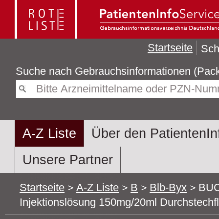
Startseite
Sch
Suche nach
Gebrauchsin
A-Z Liste
Über den PatientenIn
Unsere Partner
Startseite
A-Z Liste
B
Blb-Byx
BUC
Injektionslösung 150mg/20ml Durchstechf