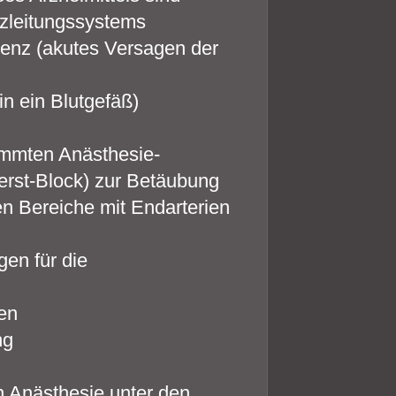
zleitungssystems
ienz (akutes Versagen der
 in ein Blutgefäß)
timmten Anästhesie-
erst-Block) zur Betäubung
en Bereiche mit Endarterien
gen für die
men
ng
 Anästhesie unter den