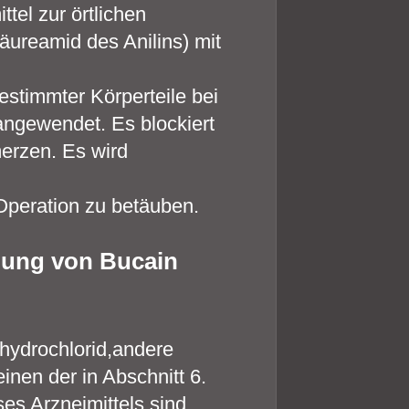
tel zur örtlichen
ureamid des Anilins) mit
estimmter Körperteile bei
ngewendet. Es blockiert
erzen. Es wird
Operation zu betäuben.
dung von Bucain
hydrochlorid,andere
nen der in Abschnitt 6.
es Arzneimittels sind