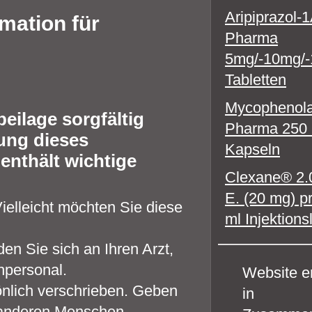
Aripiprazol-
mation für
Pharma
5mg/-10mg/
Tabletten
Mycophenola
eilage sorgfältig
Pharma 250
ung dieses
Kapseln
enthält wichtige
Clexane® 2.0
E. (20 mg) p
ielleicht möchten Sie diese
ml Injektion
n Sie sich an Ihren Arzt,
hpersonal.
Website er
önlich verschrieben. Geben
in
n anderen Menschen