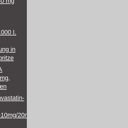
40 mg
000 I.
ung in
pritze
A
 mg,
ten
vastatin-
-10mg/20mg/-10mg/40mg/-10mg/80mg