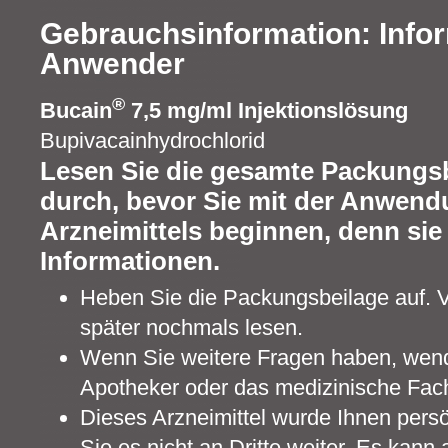
Gebrauchsinformation: Infor
Anwender
®
Bucain
7,5 mg/ml Injektionslösung
Bupivacainhydrochlorid
Lesen Sie die gesamte Packungsb
durch, bevor Sie mit der Anwend
Arzneimittels beginnen, denn sie 
Informationen.
Heben Sie die Packungsbeilage auf. V
später nochmals lesen.
Wenn Sie weitere Fragen haben, wende
Apotheker oder das medizinische Fac
Dieses Arzneimittel wurde Ihnen pers
Sie es nicht an Dritte weiter. Es kan