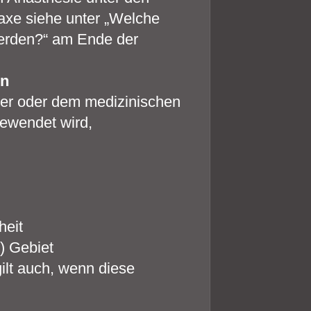
axe siehe unter „Welche
erden?“ am Ende der
en
eker oder dem medizinischen
gewendet wird,
heit
s) Gebiet
gilt auch, wenn diese