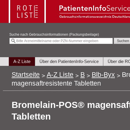
Suche nach
Gebrauchsinformationen (Packungsbeilage)
A-Z Liste
Über den PatientenInfo-Service
Über die R
Startseite
A-Z Liste
B
Blb-Byx
Br
magensaftresistente Tabletten
Bromelain-POS® magensaft
Tabletten