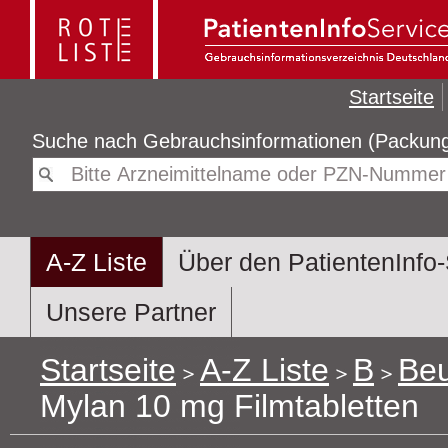
Startseite
Suche nach
Gebrauchsinformatio
A-Z Liste
Über den PatientenInfo-
Unsere Partner
Startseite
A-Z Liste
B
Beu
Mylan 10 mg Filmtabletten