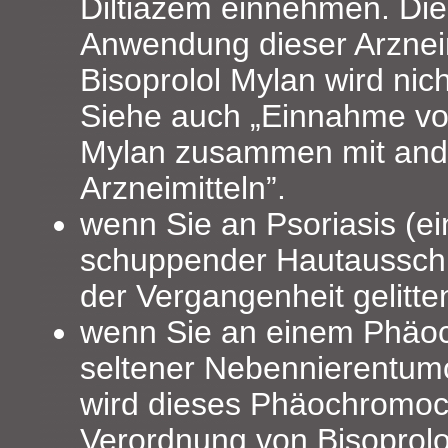
Diltiazem einnehmen. Die 
Anwendung dieser Arzneim
Bisoprolol Mylan wird nic
Siehe auch „Einnahme vo
Mylan zusammen mit and
Arzneimitteln”.
wenn Sie an Psoriasis (e
schuppender Hautausschla
der Vergangenheit gelitte
wenn Sie an einem Phäo
seltener Nebennierentumor
wird dieses Phäochromoc
Verordnung von Bisoprolo