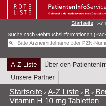
Startseite
Sch
Suche nach
Gebrauchsin
A-Z Liste
Über den PatientenIn
Unsere Partner
Startseite
A-Z Liste
B
Be
Vitamin H 10 mg Tabletten