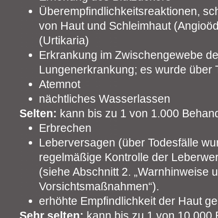
Überempfindlichkeitsreaktionen, s
von Haut und Schleimhaut (Angioö
(Urtikaria)
Erkrankung im Zwischengewebe der L
Lungenerkrankung; es wurde über To
Atemnot
nächtliches Wasserlassen
Selten:
kann bis zu 1 von 1.000 Behand
Erbrechen
Leberversagen (über Todesfälle wur
regelmäßige Kontrolle der Leberwert
(siehe Abschnitt 2. „Warnhinweise 
Vorsichtsmaßnahmen“).
erhöhte Empfindlichkeit der Haut g
Sehr selten:
kann bis zu 1 von 10.000 