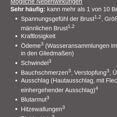
Mögliche Nebenwirkungen
Sehr häufig:
kann mehr als 1 von 10 B
1,2
Spannungsgefühl der Brust
, Grö
1,2
männlichen Brust
Kraftlosigkeit
3
Ödeme
(Wasseransammlungen im 
in den Gliedmaßen)
3
Schwindel
3
3
Bauchschmerzen
, Verstopfung
, Ü
Ausschlag (Hautausschlag, mit Fle
4
einhergehender Ausschlag)
3
Blutarmut
3
Hitzewallungen
3