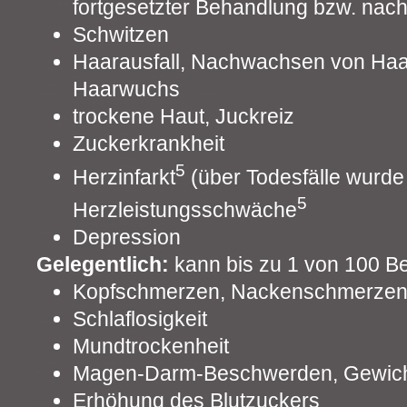
fortgesetzter Behandlung bzw. nach
Schwitzen
Haarausfall, Nachwachsen von Ha
Haarwuchs
trockene Haut, Juckreiz
Zuckerkrankheit
5
Herzinfarkt
(über Todesfälle wurde 
5
Herzleistungsschwäche
Depression
Gelegentlich:
kann bis zu 1 von 100 B
Kopfschmerzen, Nackenschmerzen
Schlaflosigkeit
Mundtrockenheit
Magen-Darm-Beschwerden, Gewich
Erhöhung des Blutzuckers