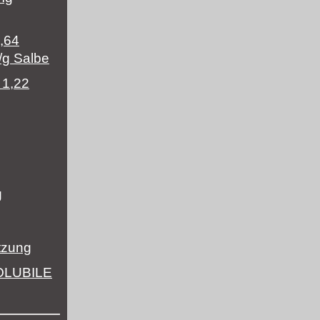
,64
/g Salbe
 1,22
g
etzung
OLUBILE