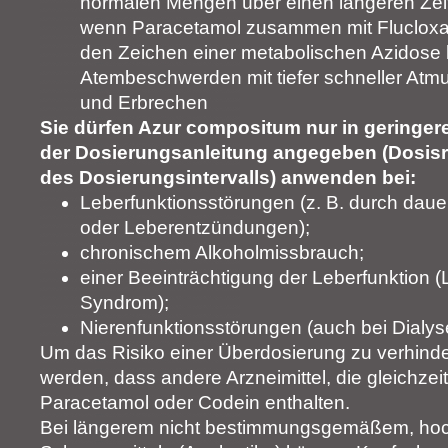
normalen Mengen über einen längeren Ze
wenn Paracetamol zusammen mit Flucloxac
den Zeichen einer metabolischen Azidose
Atembeschwerden mit tiefer schneller Atm
und Erbrechen
Sie dürfen Azur compositum nur in geringerer
der Dosierungsanleitung angegeben (Dosisr
des Dosierungsintervalls) anwenden bei:
Leberfunktionsstörungen (z. B. durch dau
oder Leberentzündungen);
chronischem Alkoholmissbrauch;
einer Beeinträchtigung der Leberfunktion (
Syndrom);
Nierenfunktionsstörungen (auch bei Dialyse
Um das Risiko einer Überdosierung zu verhindern
werden, dass andere Arzneimittel, die gleichze
Paracetamol oder Codein enthalten.
Bei längerem nicht bestimmungsgemäßem, hoc