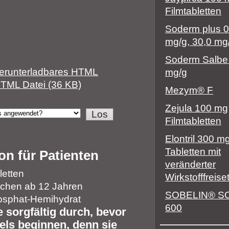
Filmtabletten
Soderm plus 0
mg/g, 30,0 mg
Soderm Salbe
erunterladbares HTML
mg/g
TML Datei (36 KB)
Mezym® F
Zejula 100 mg
Filmtabletten
Elontril 300 m
Tabletten mit
on für Patienten
veränderter
letten
Wirkstofffreis
chen ab 12 Jahren
SOBELIN® S
hosphat-Hemihydrat
600
 sorgfältig durch, bevor
els beginnen, denn sie