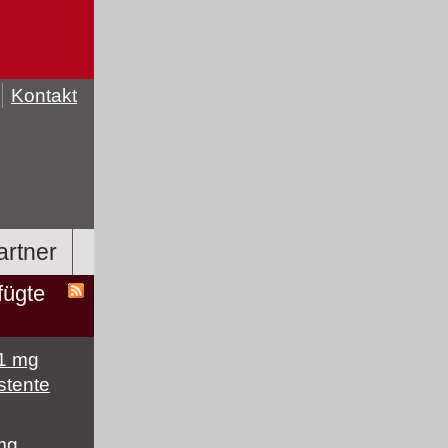
Kontakt
artner
fügte
1 mg
stente
mg