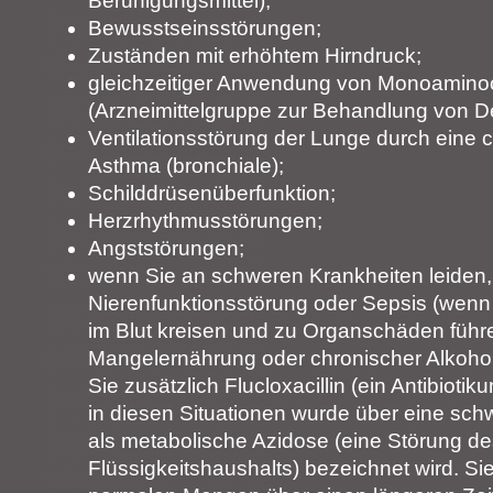
Beruhigungsmittel);
Bewusstseinsstörungen;
Zuständen mit erhöhtem Hirndruck;
gleichzeitiger Anwendung von Monoamin
(Arzneimittelgruppe zur Behandlung von D
Ventilationsstörung der Lunge durch eine c
Asthma (bronchiale);
Schilddrüsenüberfunktion;
Herzrhythmusstörungen;
Angststörungen;
wenn Sie an schweren Krankheiten leiden, 
Nierenfunktionsstörung oder Sepsis (wenn B
im Blut kreisen und zu Organschäden führ
Mangelernährung oder chronischer Alkohol
Sie zusätzlich Flucloxacillin (ein Antibiot
in diesen Situationen wurde über eine schw
als metabolische Azidose (eine Störung de
Flüssigkeitshaushalts) bezeichnet wird. Si