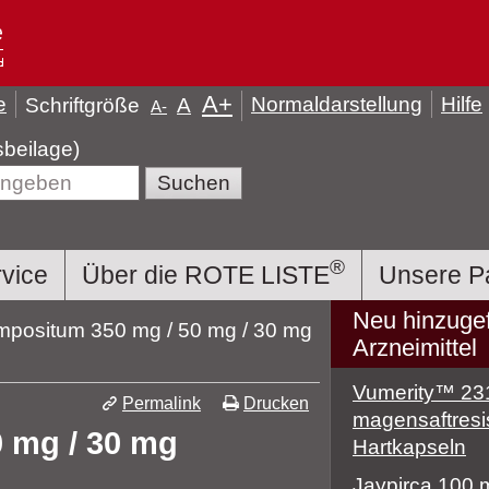
A
+
e
Normaldarstellung
Hilfe
Schriftgröße
A
A
-
n (Packungsbeilage)
®
rvice
Über die ROTE LISTE
Unsere P
Neu hinzuge
mpositum 350 mg / 50 mg / 30 mg
Arzneimittel
Vumerity™ 23
Permalink
Drucken
magensaftresi
 mg / 30 mg
Hartkapseln
Jaypirca 100 