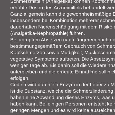
Schmerzmitteln (Analgetika) können Kopfschmer
erhöhte Dosen des Arzneimittels behandelt wer
Ganz allgemein kann die gewohnheitsmäßige 
insbesondere bei Kombination mehrerer schmerzs
dauerhaften Nierenschädigung mit dem Risiko
(Analgetika-Nephropathie) führen.
Bei abruptem Absetzen nach längerem hoch dos
bestimmungsgemäßem Gebrauch von Schmerzm
Kopfschmerzen sowie Müdigkeit, Muskelschmer
vegetative Symptome auftreten. Die Absetzsymp
weniger Tage ab. Bis dahin soll die Wiederein
unterbleiben und die erneute Einnahme soll nic
erfolgen.
Codein wird durch ein Enzym in der Leber zu 
ist die Substanz, welche die Schmerzlinderung 
haben eine Abwandlung dieses Enzyms, was un
haben kann. Bei einigen Personen entsteht kein
geringen Mengen und es wird keine ausreichen