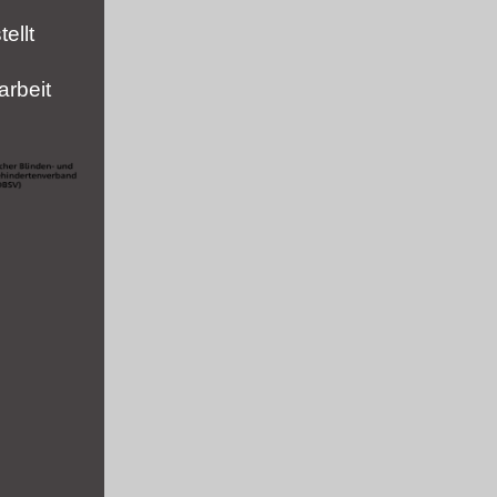
ellt
rbeit