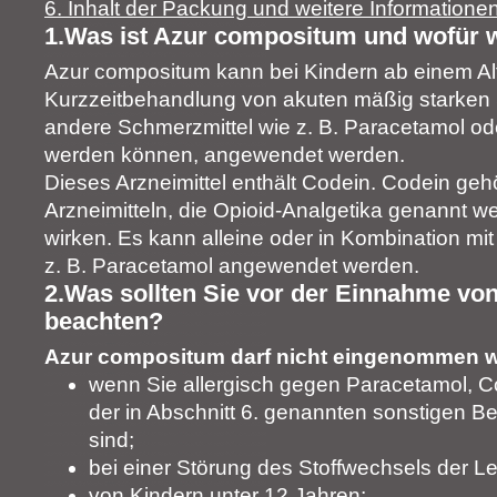
6. Inhalt der Packung und weitere Informatione
1.Was ist Azur compositum und wofür 
Azur compositum kann bei Kindern ab einem Alt
Kurzzeitbehandlung von akuten mäßig starken 
andere Schmerzmittel wie z. B. Paracetamol ode
werden können, angewendet werden.
Dieses Arzneimittel enthält Codein. Codein geh
Arzneimitteln, die Opioid-Analgetika genannt 
wirken. Es kann alleine oder in Kombination mi
z. B. Paracetamol angewendet werden.
2.Was sollten Sie vor der Einnahme v
beachten?
Azur compositum darf nicht eingenommen 
wenn Sie allergisch gegen Paracetamol, C
der in Abschnitt 6. genannten sonstigen Be
sind;
bei einer Störung des Stoffwechsels der Le
von Kindern unter 12 Jahren;