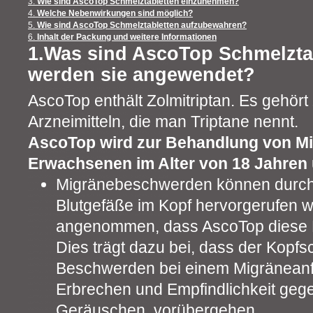
3.
Wie sind AscoTop Schmelztabletten einzunehmen?
4.
Welche Nebenwirkungen sind möglich?
5.
Wie sind AscoTop Schmelztabletten aufzubewahren?
6.
Inhalt der Packung und weitere Informationen
1.Was sind AscoTop Schmelzta
werden sie angewendet?
AscoTop enthält Zolmitriptan. Es gehör
Arzneimitteln, die man Triptane nennt.
AscoTop wird zur Behandlung von M
Erwachsenen im Alter von 18 Jahren 
Migränebeschwerden können durch
Blutgefäße im Kopf hervorgerufen w
angenommen, dass AscoTop diese E
Dies trägt dazu bei, dass der Kopf
Beschwerden bei einem Migräneanfal
Erbrechen und Empfindlichkeit geg
Geräuschen, vorübergehen.