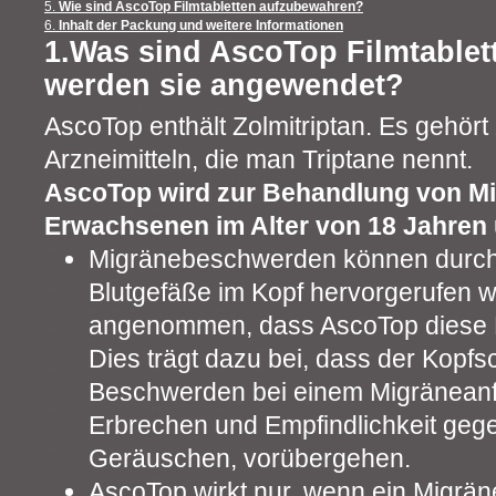
5.
Wie sind AscoTop Filmtabletten aufzubewahren?
6.
Inhalt der Packung und weitere Informationen
1.Was sind AscoTop Filmtablet
werden sie angewendet?
AscoTop enthält Zolmitriptan. Es gehör
Arzneimitteln, die man Triptane nennt.
AscoTop wird zur Behandlung von M
Erwachsenen im Alter von 18 Jahren 
Migränebeschwerden können durch
Blutgefäße im Kopf hervorgerufen w
angenommen, dass AscoTop diese E
Dies trägt dazu bei, dass der Kopf
Beschwerden bei einem Migräneanfal
Erbrechen und Empfindlichkeit geg
Geräuschen, vorübergehen.
AscoTop wirkt nur, wenn ein Migrän