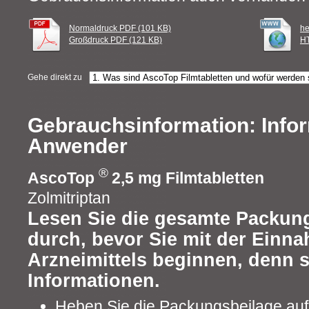
Normaldruck PDF (101 KB)
he
Großdruck PDF (121 KB)
HT
Gehe direkt zu
Gebrauchsinformation: Infor
Anwender
®
AscoTop
2,5 mg Filmtabletten
Zolmitriptan
Lesen Sie die gesamte Packung
durch, bevor Sie mit der Einn
Arzneimittels beginnen, denn s
Informationen.
Heben Sie die Packungsbeilage auf.