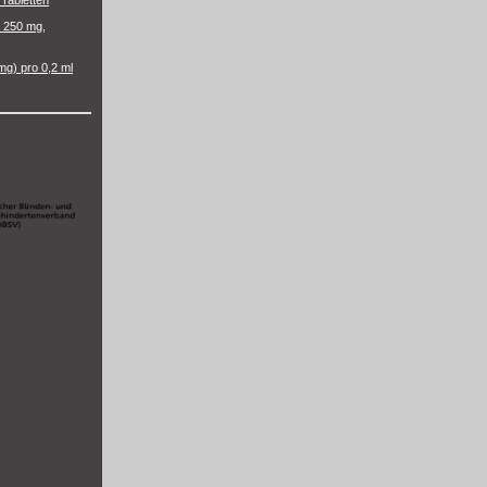
Tabletten
 250 mg,
mg) pro 0,2 ml