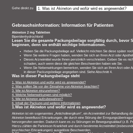
Gehe direkt zu
Gebrauchsinformation: Information für Patienten
Akineton 2 mg Tabletten
Biperidenhydrochlorid
Lesen Sie die gesamte Packungsbeilage sorgfältig durch, bevor S
beginnen, denn sie enthält wichtige Informationen.
Heben Sie die Packungsbeilage auf. Vielleicht möchten Sie diese später noc
Wenn Sie weitere Fragen haben, wenden Sie sich an Ihren Arzt oder Apothe
Dieses Arzneimittel wurde Ihnen persönlich verschrieben. Geben Sie es nic
schaden, auch wenn diese die gleichen Beschwerden haben wie Sie.
Wenn Sie Nebenwirkungen bemerken, wenden Sie sich an Ihren Arzt oder Apo
in dieser Packungsbeilage angegeben sind. Siehe Abschnitt 4.
Was in dieser Packungsbeilage steht
1. Was ist Akineton und wofür wird es angewendet?
2. Was sollten Sie vor der Einnahme von Akineton beachten?
3. Wie ist Akineton einzunehmen?
4. Welche Nebenwirkungen sind möglich?
5. Wie ist Akineton aufzubewahren?
6. Inhalt der Packung und weitere Informationen
1.Was ist Akineton und wofür wird es angewendet?
Akineton ist ein sogenanntes „Anticholinergikum“, ein Arzneimittel zur Behandlung d
Akineton beeinflusst Erkrankungen, die durch eine Störung der Erregungsübertrag
hervorgerufen werden. Dadurch kann es zu Störungen im Bewegungsablauf (z.B. P
Hierzu zählen die Parkinson-Krankheit und durch bestimmte Arzneimittel (insbesond
psychischen Erkrankungen) ausgelöste Beschwerden.