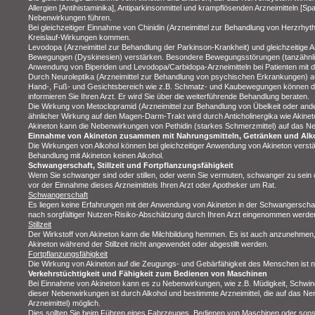
Allergien [Antihistaminika], Antiparkinsonmittel und krampflösenden Arzneimitteln [S
Nebenwirkungen führen.
Bei gleichzeitiger Einnahme von Chinidin (Arzneimittel zur Behandlung von Herzrh
Kreislauf-Wirkungen kommen.
Levodopa (Arzneimittel zur Behandlung der Parkinson-Krankheit) und gleichzeitige 
Bewegungen (Dyskinesien) verstärken. Besondere Bewegungsstörungen (tanzähnlic
Anwendung von Biperiden und Levodopa/Carbidopa-Arzneimitteln bei Patienten mit d
Durch Neuroleptika (Arzneimittel zur Behandlung von psychischen Erkrankungen) a
Hand-, Fuß- und Gesichtsbereich wie z.B. Schmatz- und Kaubewegungen können dur
informieren Sie Ihren Arzt. Er wird Sie über die weiterführende Behandlung beraten.
Die Wirkung von Metoclopramid (Arzneimittel zur Behandlung von Übelkeit oder an
ähnlicher Wirkung auf den Magen-Darm-Trakt wird durch Anticholinergika wie Akin
Akineton kann die Nebenwirkungen von Pethidin (starkes Schmerzmittel) auf das N
Einnahme von Akineton zusammen mit Nahrungsmitteln, Getränken und Alk
Die Wirkungen von Alkohol können bei gleichzeitiger Anwendung von Akineton verst
Behandlung mit Akineton keinen Alkohol.
Schwangerschaft, Stillzeit und Fortpflanzungsfähigkeit
Wenn Sie schwanger sind oder stillen, oder wenn Sie vermuten, schwanger zu sein 
vor der Einnahme dieses Arzneimittels Ihren Arzt oder Apotheker um Rat.
Schwangerschaft
Es liegen keine Erfahrungen mit der Anwendung von Akineton in der Schwangerschaft
nach sorgfältiger Nutzen-Risiko-Abschätzung durch Ihren Arzt eingenommen werde
Stillzeit
Der Wirkstoff von Akineton kann die Milchbildung hemmen. Es ist auch anzunehmen, 
Akineton während der Stillzeit nicht angewendet oder abgestillt werden.
Fortpflanzungsfähigkeit
Die Wirkung von Akineton auf die Zeugungs- und Gebärfähigkeit des Menschen ist n
Verkehrstüchtigkeit und Fähigkeit zum Bedienen von Maschinen
Bei Einnahme von Akineton kann es zu Nebenwirkungen, wie z.B. Müdigkeit, Schw
dieser Nebenwirkungen ist durch Alkohol und bestimmte Arzneimittel, die auf das Ne
Arzneimittel) möglich.
Dies sollten Sie beim Führen eines Fahrzeuges, Bedienen von Maschinen oder sonst