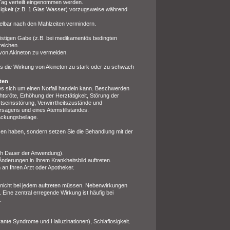
 Tag verteilt eingenommen werden.
ssigkeit (z.B. 1 Glas Wasser) vorzugsweise während
lbar nach den Mahlzeiten vermindern.
istigen Gabe (z.B. bei medikamentös bedingten
reichen.
 von Akineton zu vermeiden.
ss die Wirkung von Akineton zu stark oder zu schwach
ten
es sich um einen Notfall handeln kann. Beschwerden
htsröte, Erhöhung der Herztätigkeit, Störung der
seinsstörung, Verwirrtheitszustände und
rsagens und eines Atemstillstandes.
ackungsbeilage.
en haben, sondern setzen Sie die Behandlung mit der
uch Dauer der Anwendung).
nderungen in Ihrem Krankheitsbild auftreten.
an Ihren Arzt oder Apotheker.
r nicht bei jedem auftreten müssen. Nebenwirkungen
Eine zentral erregende Wirkung ist häufig bei
.
rante Syndrome und Halluzinationen), Schlaflosigkeit.