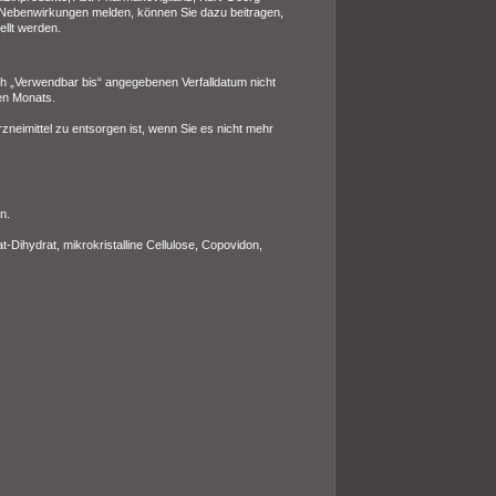
Nebenwirkungen melden, können Sie dazu beitragen,
ellt werden.
h „Verwendbar bis“ angegebenen Verfalldatum nicht
en Monats.
zneimittel zu entsorgen ist, wenn Sie es nicht mehr
n.
Dihydrat, mikrokristalline Cellulose, Copovidon,