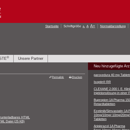
A
+
Startseite
Schriftgröße
A
Normaldarstellung
A
-
®
ISTE
Unsere Partner
Neu hinzugefügte Arz
paroxedura 40 mg Tablet
Permalink
Drucken
Isoptin® RR
CLEXANE 2.000 I. E. Klini
Injektionslösung in einer F
Bupropion-1A Pharma 15
Retardtabletten
Ezetimib/Simvastatin-1A
10mg/10mg/-10mg/20mg/
runterladbares HTML
Tabletten
ML Datei (25 KB)
Aripiprazol-1A Pharma