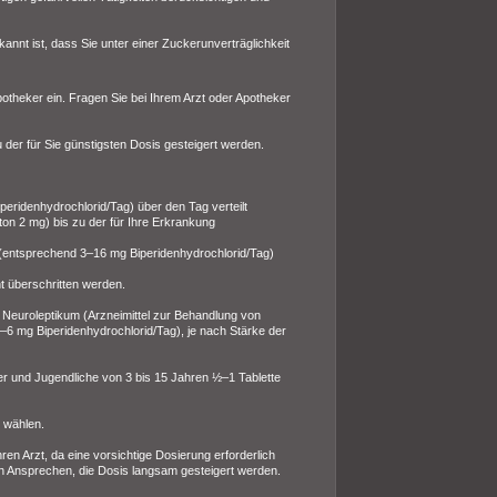
annt ist, dass Sie unter einer Zuckerunverträglichkeit
otheker ein. Fragen Sie bei Ihrem Arzt oder Apotheker
 der für Sie günstigsten Dosis gesteigert werden.
peridenhydrochlorid/Tag) über den Tag verteilt
ton 2 mg) bis zu der für Ihre Erkrankung
en (entsprechend 3–16 mg Biperidenhydrochlorid/Tag)
t überschritten werden.
euroleptikum (Arzneimittel zur Behandlung von
6 mg Biperidenhydrochlorid/Tag), je nach Stärke der
 und Jugendliche von 3 bis 15 Jahren ½–1 Tablette
g wählen.
ren Arzt, da eine vorsichtige Dosierung erforderlich
ch Ansprechen, die Dosis langsam gesteigert werden.