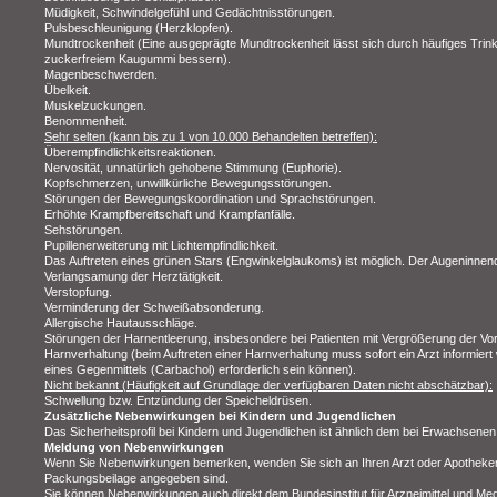
Müdigkeit, Schwindelgefühl und Gedächtnisstörungen.
Pulsbeschleunigung (Herzklopfen).
Mundtrockenheit (Eine ausgeprägte Mundtrockenheit lässt sich durch häufiges Trin
zuckerfreiem Kaugummi bessern).
Magenbeschwerden.
Übelkeit.
Muskelzuckungen.
Benommenheit.
Sehr selten (kann bis zu 1 von 10.000 Behandelten betreffen):
Überempfindlichkeitsreaktionen.
Nervosität, unnatürlich gehobene Stimmung (Euphorie).
Kopfschmerzen, unwillkürliche Bewegungsstörungen.
Störungen der Bewegungskoordination und Sprachstörungen.
Erhöhte Krampfbereitschaft und Krampfanfälle.
Sehstörungen.
Pupillenerweiterung mit Lichtempfindlichkeit.
Das Auftreten eines grünen Stars (Engwinkelglaukoms) ist möglich. Der Augeninnendr
Verlangsamung der Herztätigkeit.
Verstopfung.
Verminderung der Schweißabsonderung.
Allergische Hautausschläge.
Störungen der Harnentleerung, insbesondere bei Patienten mit Vergrößerung der V
Harnverhaltung (beim Auftreten einer Harnverhaltung muss sofort ein Arzt informier
eines Gegenmittels (Carbachol) erforderlich sein können).
Nicht bekannt (Häufigkeit auf Grundlage der verfügbaren Daten nicht abschätzbar):
Schwellung bzw. Entzündung der Speicheldrüsen.
Zusätzliche Nebenwirkungen bei Kindern und Jugendlichen
Das Sicherheitsprofil bei Kindern und Jugendlichen ist ähnlich dem bei Erwachsenen
Meldung von Nebenwirkungen
Wenn Sie Nebenwirkungen bemerken, wenden Sie sich an Ihren Arzt oder Apotheker. D
Packungsbeilage angegeben sind.
Sie können Nebenwirkungen auch direkt dem Bundesinstitut für Arzneimittel und Med