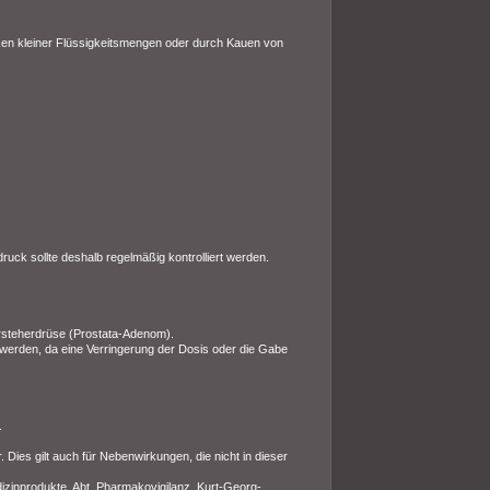
ken kleiner Flüssigkeitsmengen oder durch Kauen von
uck sollte deshalb regelmäßig kontrolliert werden.
orsteherdrüse (Prostata-Adenom).
t werden, da eine Verringerung der Dosis oder die Gabe
.
ies gilt auch für Nebenwirkungen, die nicht in dieser
izinprodukte, Abt. Pharmakovigilanz, Kurt-Georg-