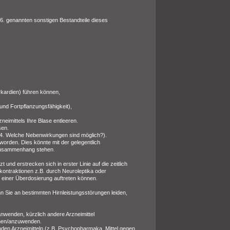
 6. genannten sonstigen Bestandteile dieses
kardien) führen können,
 und Fortpflanzungsfähigkeit),
eimittels Ihre Blase entleeren.
sen.
 4. Welche Nebenwirkungen sind möglich?).
worden. Dies könnte mit der gelegentlich
Zusammenhang stehen.
und erstrecken sich in erster Linie auf die zeitlich
ontraktionen z.B. durch Neuroleptika oder
einer Überdosierung auftreten können.
n Sie an bestimmten Hirnleistungsstörungen leiden,
anwenden, kürzlich andere Arzneimittel
hmen/anzuwenden.
den Arzneimitteln (z.B. Psychopharmaka, Mittel gegen