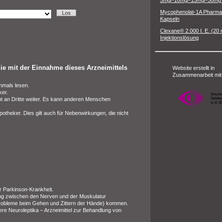
5mg/-10mg/-15mg/-30mg 
Mycophenolat-1A Pharma
Kapseln
Clexane® 2.000 I. E. (20 
Injektionslösung
ie mit der Einnahme dieses Arzneimittels
Website erstellt in
Zusammenarbeit mit
hmals lesen.
ker.
ht an Dritte weiter. Es kann anderen Menschen
theker. Dies gilt auch für Nebenwirkungen, die nicht
er Parkinson-Krankheit.
ung zwischen den Nerven und der Muskulatur
robleme beim Gehen und Zittern der Hände) kommen.
ere Neuroleptika – Arzneimittel zur Behandlung von