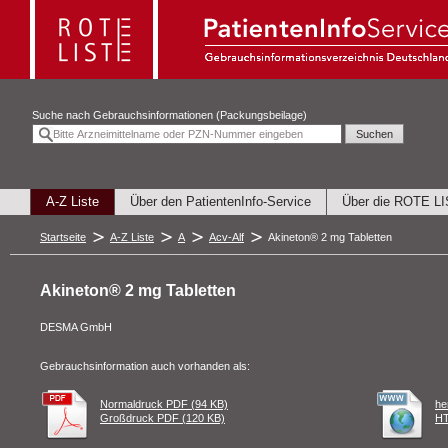
Suche nach
Gebrauchsinformationen (Packungsbeilage)
A-Z Liste
Über den PatientenInfo-Service
Über die ROTE L
Startseite
A-Z Liste
A
Acv-Alf
Akineton® 2 mg Tabletten
Akineton® 2 mg Tabletten
DESMA GmbH
Gebrauchsinformation auch vorhanden als:
Normaldruck PDF (94 KB)
he
Großdruck PDF (120 KB)
HT