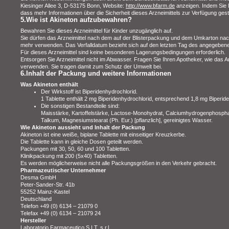
Kiesinger Allee 3, D-53175 Bonn, Website:
http://www.bfarm.de
anzeigen. Indem Sie 
dass mehr Informationen über die Sicherheit dieses Arzneimittels zur Verfügung gest
5.Wie ist Akineton aufzubewahren?
Bewahren Sie dieses Arzneimittel für Kinder unzugänglich auf.
Sie dürfen das Arzneimittel nach dem auf der Blisterpackung und dem Umkarton nac
mehr verwenden. Das Verfalldatum bezieht sich auf den letzten Tag des angegeben
Für dieses Arzneimittel sind keine besonderen Lagerungsbedingungen erforderlich.
Entsorgen Sie Arzneimittel nicht im Abwasser. Fragen Sie Ihren Apotheker, wie das Ar
verwenden. Sie tragen damit zum Schutz der Umwelt bei.
6.Inhalt der Packung und weitere Informationen
Was Akineton enthält
Der Wirkstoff ist Biperidenhydrochlorid.
1 Tablette enthält 2 mg Biperidenhydrochlorid, entsprechend 1,8 mg Biperide
Die sonstigen Bestandteile sind:
Maisstärke, Kartoffelstärke, Lactose-Monohydrat, Calciumhydrogenphosphat-
Talkum, Magnesiumstearat (Ph. Eur.) [pflanzlich], gereinigtes Wasser.
Wie Akineton aussieht und Inhalt der Packung
Akineton ist eine weiße, biplane Tablette mit einseitiger Kreuzkerbe.
Die Tablette kann in gleiche Dosen geteilt werden.
Packungen mit 30, 50, 60 und 100 Tabletten.
Klinikpackung mit 200 (5x40) Tabletten.
Es werden möglicherweise nicht alle Packungsgrößen in den Verkehr gebracht.
Pharmazeutischer Unternehmer
Desma GmbH
Peter-Sander-Str. 41b
55252 Mainz-Kastel
Deutschland
Telefon +49 (0) 6134 – 21079 0
Telefax +49 (0) 6134 – 21079 24
Hersteller
Laboratorio Farmaceutico S.I.T. s.r.l.