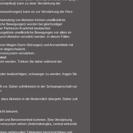
pasmolytika]) kann zu einer Verstärkung der
ythmusstörungen) kann es zur Verstärkung der Herz-
Anwendung von Akineton können unwillkürliche
he Bewegungen) wurden bei gleichzeitiger
er Parkinson-Krankheit beobachtet.
usgelöste unwillkürliche Bewegungen vor allem im
ch Akineton verstärkt werden. In diesen Fällen
deren Magen-Darm-Störungen) und Arzneimitteln mit
eton abgeschwächt.
ervensystem verstärken.
ohol
ärkt werden. Trinken Sie daher während der
oder beabsichtigen, schwanger zu werden, fragen Sie
 vor. Daher soll Akineton in der Schwangerschaft nur
n.
dass Akineton in die Muttermilch übergeht. Daher soll
icht bekannt.
indel und Benommenheit kommen. Eine Verstärkung
rvensystem wirken (Anticholinergika, zentral wirkende
igen gefahrvollen Tätigkeiten berücksichtigen und