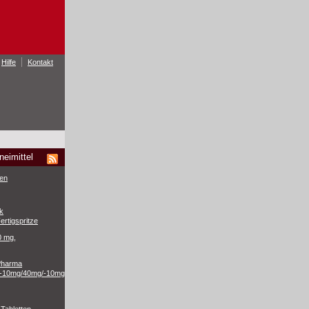
Hilfe
Kontakt
neimittel
ten
k
ertigspritze
0 mg,
 Pharma
-10mg/40mg/-10mg/80mg