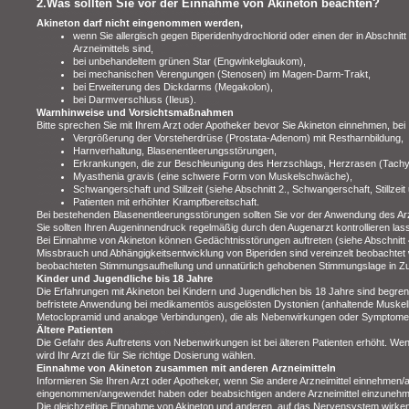
2.Was sollten Sie vor der Einnahme von Akineton beachten?
Akineton darf nicht eingenommen werden,
wenn Sie allergisch gegen Biperidenhydrochlorid oder einen der in Abschnitt
Arzneimittels sind,
bei unbehandeltem grünen Star (Engwinkelglaukom),
bei mechanischen Verengungen (Stenosen) im Magen-Darm-Trakt,
bei Erweiterung des Dickdarms (Megakolon),
bei Darmverschluss (Ileus).
Warnhinweise und Vorsichtsmaßnahmen
Bitte sprechen Sie mit Ihrem Arzt oder Apotheker bevor Sie Akineton einnehmen, bei
Vergrößerung der Vorsteherdrüse (Prostata-Adenom) mit Restharnbildung,
Harnverhaltung, Blasenentleerungsstörungen,
Erkrankungen, die zur Beschleunigung des Herzschlags, Herzrasen (Tachy
Myasthenia gravis (eine schwere Form von Muskelschwäche),
Schwangerschaft und Stillzeit (siehe Abschnitt 2., Schwangerschaft, Stillzeit
Patienten mit erhöhter Krampfbereitschaft.
Bei bestehenden Blasenentleerungsstörungen sollten Sie vor der Anwendung des Arzn
Sie sollten Ihren Augeninnendruck regelmäßig durch den Augenarzt kontrollieren las
Bei Einnahme von Akineton können Gedächtnisstörungen auftreten (siehe Abschnitt
Missbrauch und Abhängigkeitsentwicklung von Biperiden sind vereinzelt beobachtet 
beobachteten Stimmungsaufhellung und unnatürlich gehobenen Stimmungslage in 
Kinder und Jugendliche bis 18 Jahre
Die Erfahrungen mit Akineton bei Kindern und Jugendlichen bis 18 Jahre sind begrenzt 
befristete Anwendung bei medikamentös ausgelösten Dystonien (anhaltende Muskelk
Metoclopramid und analoge Verbindungen), die als Nebenwirkungen oder Symptome 
Ältere Patienten
Die Gefahr des Auftretens von Nebenwirkungen ist bei älteren Patienten erhöht. Wen
wird Ihr Arzt die für Sie richtige Dosierung wählen.
Einnahme von Akineton zusammen mit anderen Arzneimitteln
Informieren Sie Ihren Arzt oder Apotheker, wenn Sie andere Arzneimittel einnehmen/
eingenommen/angewendet haben oder beabsichtigen andere Arzneimittel einzune
Die gleichzeitige Einnahme von Akineton und anderen, auf das Nervensystem wirken