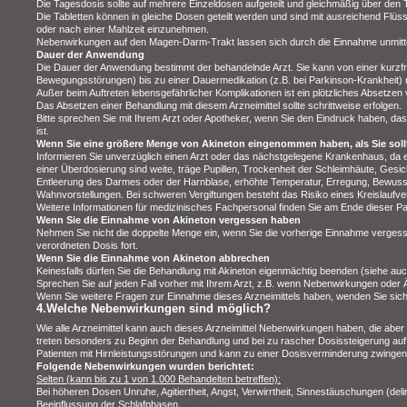
Die Tagesdosis sollte auf mehrere Einzeldosen aufgeteilt und gleichmäßig über den
Die Tabletten können in gleiche Dosen geteilt werden und sind mit ausreichend Flü
oder nach einer Mahlzeit einzunehmen.
Nebenwirkungen auf den Magen-Darm-Trakt lassen sich durch die Einnahme unmitte
Dauer der Anwendung
Die Dauer der Anwendung bestimmt der behandelnde Arzt. Sie kann von einer kurzfr
Bewegungsstörungen) bis zu einer Dauermedikation (z.B. bei Parkinson-Krankheit) 
Außer beim Auftreten lebensgefährlicher Komplikationen ist ein plötzliches Absetzen
Das Absetzen einer Behandlung mit diesem Arzneimittel sollte schrittweise erfolgen.
Bitte sprechen Sie mit Ihrem Arzt oder Apotheker, wenn Sie den Eindruck haben, da
ist.
Wenn Sie eine größere Menge von Akineton eingenommen haben, als Sie soll
Informieren Sie unverzüglich einen Arzt oder das nächstgelegene Krankenhaus, da 
einer Überdosierung sind weite, träge Pupillen, Trockenheit der Schleimhäute, Gesic
Entleerung des Darmes oder der Harnblase, erhöhte Temperatur, Erregung, Bewusst
Wahnvorstellungen. Bei schweren Vergiftungen besteht das Risiko eines Kreislaufve
Weitere Informationen für medizinisches Fachpersonal finden Sie am Ende dieser P
Wenn Sie die Einnahme von Akineton vergessen haben
Nehmen Sie nicht die doppelte Menge ein, wenn Sie die vorherige Einnahme vergess
verordneten Dosis fort.
Wenn Sie die Einnahme von Akineton abbrechen
Keinesfalls dürfen Sie die Behandlung mit Akineton eigenmächtig beenden (siehe a
Sprechen Sie auf jeden Fall vorher mit Ihrem Arzt, z.B. wenn Nebenwirkungen oder Ä
Wenn Sie weitere Fragen zur Einnahme dieses Arzneimittels haben, wenden Sie sich 
4.Welche Nebenwirkungen sind möglich?
Wie alle Arzneimittel kann auch dieses Arzneimittel Nebenwirkungen haben, die abe
treten besonders zu Beginn der Behandlung und bei zu rascher Dosissteigerung auf. 
Patienten mit Hirnleistungsstörungen und kann zu einer Dosisverminderung zwingen
Folgende Nebenwirkungen wurden berichtet:
Selten (kann bis zu 1 von 1.000 Behandelten betreffen):
Bei höheren Dosen Unruhe, Agitiertheit, Angst, Verwirrtheit, Sinnestäuschungen (deli
Beeinflussung der Schlafphasen.