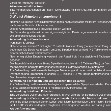
vorab mit Ihrem Arzt abklären.
Akineton enthält Lactose
Bitte nehmen Sie Akineton erst nach Rücksprache mit Ihrem Arzt ein, wenn Ihnen bek
leiden.
3.Wie ist Akineton einzunehmen?
Nehmen Sie dieses Arzneimittel immer genau nach Absprache mit Ihrem Arzt oder Ap
nach, wenn Sie sich nicht sicher sind.
Dieses Arzneimittel muss individuell dosiert werden.
Die Behandlung sollte mit der niedrigsten möglichen Dosis begonnen und dann bis zu
Die empfohlene Dosis beträgt:
Anwendung bei Erwachsenen
Parkinson-Krankheit:
Üblicherweise wird mit 2 mal täglich ½ Tablette Akineton 2 mg (entsprechend 2 mg Bi
begonnen. Die Dosis kann täglich um 2 mg Biperidenhydrochlorid (= 1 Tablette Akine
erforderlichen Dosis erhöht werden.
Nach erfolgreicher Einstellung werden in der Regel 3 bis 4 mal täglich ½‑2 Tablett
gegeben.
Die Tageshöchstdosis von 16 mg Biperidenhydrochlorid (= 8 Tabletten/Tag) darf nich
Medikamentös bedingte Bewegungsstörungen („extrapyramidale Symptome“):
Zur Behandlung medikamentös bedingter Bewegungsstörungen wird begleitend zum N
Psychosen und Erregungszuständen) ½–1 Tablette 2–3 mal täglich (entsprechend 2–
Beschwerden, eingenommen.
Anwendung bei Kindern und Jugendlichen (bis 18 Jahre)
Zur Behandlung medikamentös bedingter extrapyramidaler Symptome erhalten Kinder
1‑3mal täglich (entsprechend 1–6 mg Biperidenhydrochlorid/Tag).
Anwendung bei älteren Patienten
Eine vorsichtige Dosierung ist erforderlich. Ihr Arzt wird die für Sie richtige Dosierun
Anwendung bei Patienten mit eingeschränkter Leber- oder Nierenfunktion
Wenn Sie unter eingeschränkter Leber- oder Nierenfunktion leiden, informieren Sie Ih
ist. Es sollte mit der niedrigsten möglichen Dosis begonnen werden und dann, je na
Art der Anwendung