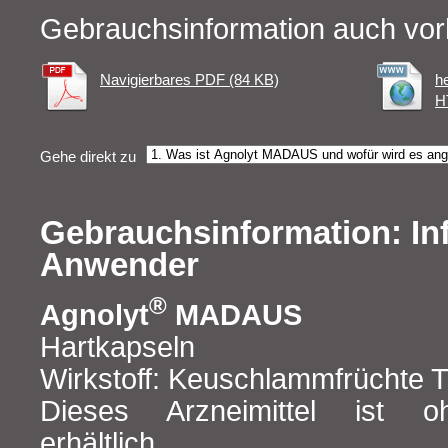
Gebrauchsinformation auch vor
Navigierbares PDF (84 KB)
h
H
Gehe direkt zu
Gebrauchsinformation: In
Anwender
®
Agnolyt
MADAUS
Hartkapseln
Wirkstoff: Keuschlammfrüchte T
Dieses Arzneimittel ist o
erhältlich.